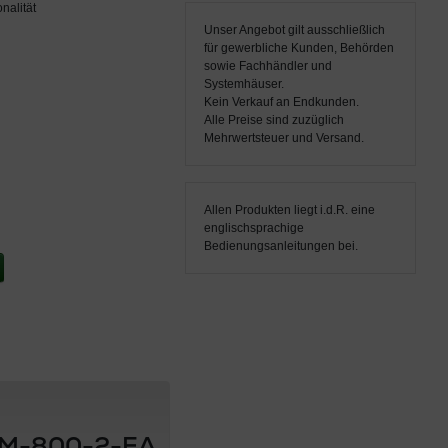
nalität
Unser Angebot gilt ausschließlich
für gewerbliche Kunden, Behörden
sowie Fachhändler und
Systemhäuser.
Kein Verkauf an Endkunden.
Alle Preise sind zuzüglich
Mehrwertsteuer und Versand.
Allen Produkten liegt i.d.R. eine
englischsprachige
Bedienungsanleitungen bei.
 CPM-800-2-EA