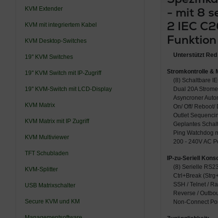
- mit 8 
KVM Extender
2 IEC C2
KVM mit integriertem Kabel
Funktion
KVM Desktop-Switches
Unterstützt Red
19'' KVM Switches
Stromkontrolle &
19'' KVM Switch mit IP-Zugriff
(8) Schaltbare 
19'' KVM-Switch mit LCD-Display
Dual 20A Strome
Asyncroner Autom
KVM Matrix
On/ Off/ Reboot/
Outlet Sequenci
KVM Matrix mit IP Zugriff
Geplantes Schal
Ping Watchdog m
KVM Multiviewer
200 - 240V AC 
TFT Schubladen
IP-zu-Seriell Kon
(8) Serielle RS2
KVM-Splitter
Ctrl+Break (Str
SSH / Telnet / 
USB Matrixschalter
Reverse / Outb
Secure KVM und KM
Non-Connect Por
Managementsoftware