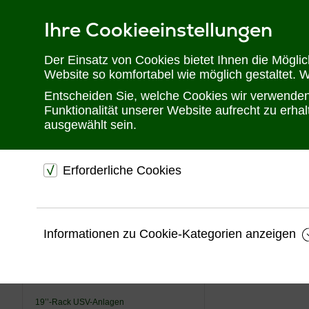
Ihre Cookieeinstellungen
Telefon: 02302 28 28 30
Der Einsatz von Cookies bietet Ihnen die Mögli
Website so komfortabel wie möglich gestaltet. 
Entscheiden Sie, welche Cookies wir verwenden 
Funktionalität unserer Website aufrecht zu erh
ausgewählt sein.
Sie befinden sich hier:
Startseite
Produkte
USV
Autom. Transfersc
Erforderliche Cookies
USV
dienen dem technischen einwandfreien Betrieb unsere
Website.
USV Anlagen bis 10kVA
Informationen zu Cookie-Kategorien anzeigen
USV Anlagen über 10kVA
Sichern die Stabilität der Website
Modulare USV-Anlagen
Speichern den Fortschritt Ihrer Bestellung
Speichern Ihre Log-In Daten
DC USV-Anlagen
19’’-Rack USV-Anlagen