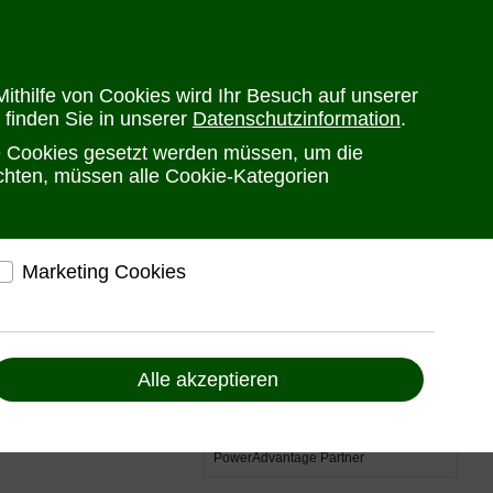
en
Versandkosten
Widerrufsrecht
Warenkorb
Newsletter
0
ithilfe von Cookies wird Ihr Besuch auf unserer
 finden Sie in unserer
Datenschutzinformation
.
PRODUKTE
HERSTELLER
ANSPRECHPARTNER
he Cookies gesetzt werden müssen, um die
öchten, müssen alle Cookie-Kategorien
ernet)
Marketing Cookies
ti: Konsole +
elfen, Ihnen auf und außerhalb von www.ute.de
(Dual
ndividuelle Angebote und Services anbieten zu
können
Alle akzeptieren
Liefern Anzeigen, die zu Ihren Interessen passen
Bereitstellung von individuellen und auf Sie
zugeschnittenen Angeboten, um Ihnen den
bestmöglichen Service anbieten zu können