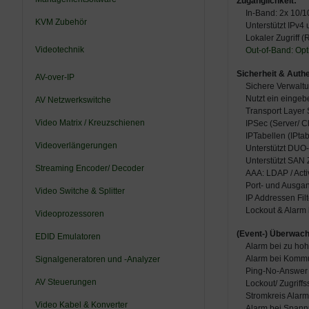
Zugänglichkeit:
In-Band: 2x 10/1
KVM Zubehör
Unterstützt IPv4
Lokaler Zugriff 
Videotechnik
Out-of-Band: Opt
Sicherheit & Authe
AV-over-IP
Sichere Verwalt
Nutzt ein eingebe
AV Netzwerkswitche
Transport Layer 
Video Matrix / Kreuzschienen
IPSec (Server/ 
IPTabellen (IPtab
Videoverlängerungen
Unterstützt DUO
Unterstützt SAN Z
Streaming Encoder/ Decoder
AAA: LDAP / Act
Port- und Ausga
Video Switche & Splitter
IP Addressen Fil
Lockout & Alarm 
Videoprozessoren
(Event-) Überwach
EDID Emulatoren
Alarm bei zu ho
Alarm bei Kommu
Signalgeneratoren und -Analyzer
Ping-No-Answer A
AV Steuerungen
Lockout/ Zugriffs
Stromkreis Alar
Video Kabel & Konverter
Alarm bei Spannu