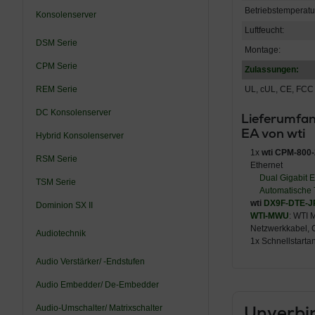
Betriebstemperatu
Konsolenserver
Luftfeucht:
DSM Serie
Montage:
CPM Serie
Zulassungen:
REM Serie
UL, cUL, CE, FCC
DC Konsolenserver
Lieferumfan
EA von wti
Hybrid Konsolenserver
1x
wti CPM-800
RSM Serie
Ethernet
Dual Gigabit E
TSM Serie
Automatische 
wti
DX9F-DTE-J
Dominion SX II
WTI-MWU
: WTI 
Netzwerkkabel, C
Audiotechnik
1x Schnellstartan
Audio Verstärker/ -Endstufen
Audio Embedder/ De-Embedder
Unverbin
Audio-Umschalter/ Matrixschalter