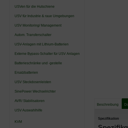
USVen für die Hutschiene
USV für Industrie & raue Umgebungen
USV Monitoring/ Management
Autom. Transferschalter
USV-Anlagen mit Lithium-Batterien
Externe Bypass-Schalter für USV Anlagen
Batterieschränke und -gestelle
Ersatzbatterien
USV Steckdosenleisten
SinePower Wechselrichter
AVR/ Stabilisatoren
Beschreibung
D
USV Auswahlhilfe
Spezifikation
KVM
Spezifik