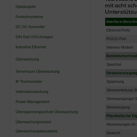
mit acht sc
Optokoppler
Unterstütz
Funkuhrsysteme
Interface-Beschr
DC-DC Konverter
Ethernet Ports
DIN Rail USV-Anlagen
RS232-Port
Industrial Ethernet
Internes Modem
Betriebsmerkmale
Überwachung
Speicher
Serverraum Überwachung
Stromversorgung/
IP Thermometer
Spannung
Stromverteilung (
Videoüberwachung
Stromausgänge/ 
Power Management
Stromeingang
Überspannungsschutz-Überwachung
Physikalische E
Überwachungsrelais/
Abmessungen (H x
Überwachungsbausteine
Gewicht: