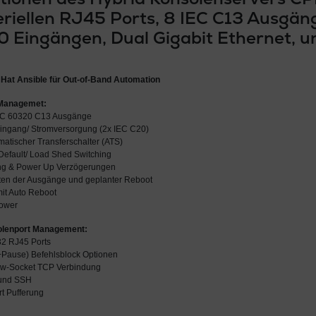
seriellen RJ45 Ports, 8 IEC C13 Ausgän
0 Eingängen, Dual Gigabit Ethernet, 
 Hat Ansible für Out-of-Band Automation
 Managemet:
IEC 60320 C13 Ausgänge
ingang/ Stromversorgung (2x IEC C20)
atischer Transferschalter (ATS)
 Default/ Load Shed Switching
ng & Power Up Verzögerungen
ten der Ausgänge und geplanter Reboot
it Auto Reboot
Power
solenport Management:
32 RJ45 Ports
g+Pause) Befehlsblock Optionen
Raw-Socket TCP Verbindung
ound SSH
t Pufferung