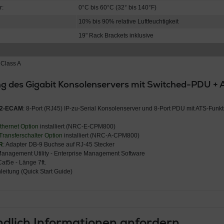
r:
0°C bis 60°C (32° bis 140°F)
10% bis 90% relative Luftfeuchtigkeit
19" Rack Brackets inklusive
 Class A
g des Gigabit Konsolenservers mit Switched-PDU 
-2-ECAM
: 8-Port (RJ45) IP-zu-Serial Konsolenserver und 8-Port PDU mit ATS-Funkti
thernet Option
installiert (NRC-E-CPM800)
Transferschalter Option
installiert (NRC-A-CPM800)
R
: Adapter DB-9 Buchse auf RJ-45 Stecker
Management Utility - Enterprise Management Software
at5e - Länge 7ft.
leitung (Quick Start Guide)
dlich Informationen anfordern