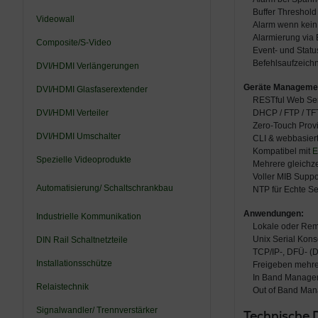
Buffer Threshold
Videowall
Alarm wenn kein
Alarmierung via
Composite/S-Video
Event- und Stat
Befehlsaufzeichn
DVI/HDMI Verlängerungen
Geräte Manageme
DVI/HDMI Glasfaserextender
RESTful Web Ser
DVI/HDMI Verteiler
DHCP / FTP / TF
Zero-Touch Provi
DVI/HDMI Umschalter
CLI & webbasier
Kompatibel mit
E
Spezielle Videoprodukte
Mehrere gleichz
Voller MIB Suppo
Automatisierung/ Schaltschrankbau
NTP für Echte Se
Anwendungen:
Industrielle Kommunikation
Lokale oder Rem
Unix Serial Ko
DIN Rail Schaltnetzteile
TCP/IP-, DFÜ- (D
Installationsschütze
Freigeben mehre
In Band Manage
Relaistechnik
Out of Band Ma
Signalwandler/ Trennverstärker
Technische 