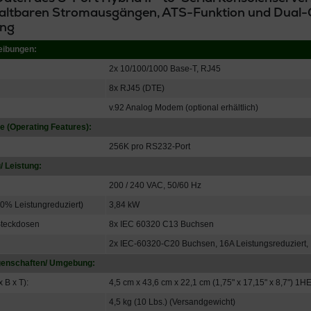
haltbaren Stromausgängen, ATS-Funktion und Dual-G
ung
eibungen:
2x 10/100/1000 Base-T, RJ45
8x RJ45 (DTE)
v.92 Analog Modem (optional erhältlich)
 (Operating Features):
256K pro RS232-Port
 Leistung:
200 / 240 VAC, 50/60 Hz
80% Leistungreduziert)
3,84 kW
Steckdosen
8x IEC 60320 C13 Buchsen
2x IEC-60320-C20 Buchsen, 16A Leistungsreduziert, 
igenschaften/ Umgebung:
 B x T):
4,5 cm x 43,6 cm x 22,1 cm (1,75" x 17,15" x 8,7") 1H
4,5 kg (10 Lbs.) (Versandgewicht)