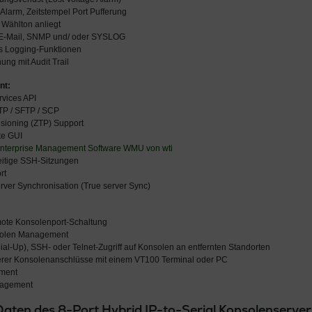
 Alarm, Zeitstempel Port Pufferung
 Wählton anliegt
 E-Mail, SNMP und/ oder SYSLOG
us Logging-Funktionen
ung mit Audit Trail
nt:
vices API
TP / SFTP / SCP
sioning (ZTP) Support
te GUI
nterprise Management Software WMU von wti
eitige SSH-Sitzungen
rt
rver Synchronisation (True server Sync)
ote Konsolenport-Schaltung
nsolen Management
ial-Up), SSH- oder Telnet-Zugriff auf Konsolen an entfernten Standorten
rer Konsolenanschlüsse mit einem VT100 Terminal oder PC
ment
nagement
Daten des 8-Port Hybrid IP-to-Serial Konsolenser