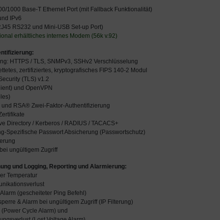
00/1000 Base-T Ethernet Port (mit Fallback Funktionalität)
 und IPv6
(RJ45 RS232 und Mini-USB Set-up Port)
ional erhältliches internes Modem (56k v.92)
ntifizierung:
ung: HTTPS / TLS, SNMPv3, SSHv2 Verschlüsselung
ttetes, zertifiziertes, kryptografisches FIPS 140-2 Modul
Security (TLS) v1.2
Client) und OpenVPN
les)
- und RSA® Zwei-Faktor-Authentifizierung
ertifikate
ive Directory / Kerberos / RADIUS / TACACS+
ng-Spezifische Passwort Absicherung (Passwortschutz)
terung
bei ungültigem Zugriff
ung und Logging, Reporting und Alarmierung:
her Temperatur
nikationsverlust
larm (gescheiteter Ping Befehl)
sperre & Alarm bei ungültigem Zugriff (IP Filterung)
m (Power Cycle Alarm) und
ngsverlust (Lost Voltage Alarm)