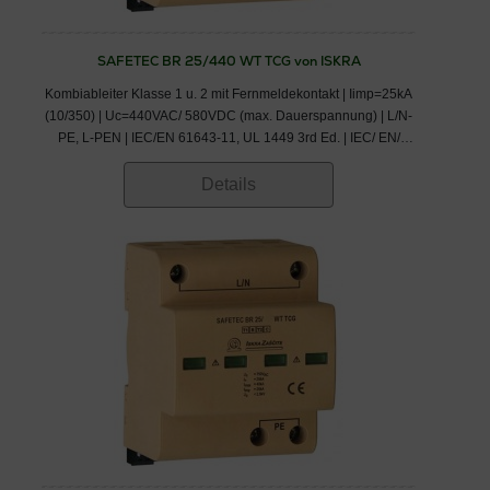
SAFETEC BR 25/440 WT TCG von ISKRA
Kombiableiter Klasse 1 u. 2 mit Fernmeldekontakt | Iimp=25kA
(10/350) | Uc=440VAC/ 580VDC (max. Dauerspannung) | L/N-
PE, L-PEN | IEC/EN 61643-11, UL 1449 3rd Ed. | IEC/ EN/
VDE: Klasse I,II/ Typ 1,2/ B+C
Details