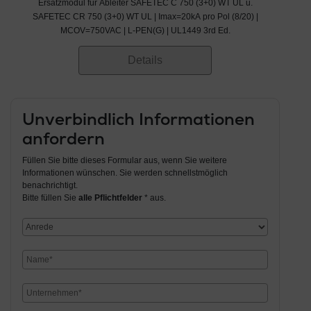
Ersatzmodul für Ableiter SAFETEC C 750 (3+0) WT UL u.
SAFETEC CR 750 (3+0) WT UL | Imax=20kA pro Pol (8/20) |
MCOV=750VAC | L-PEN(G) | UL1449 3rd Ed.
Details
Unverbindlich Informationen
anfordern
Füllen Sie bitte dieses Formular aus, wenn Sie weitere
Informationen wünschen. Sie werden schnellstmöglich
benachrichtigt.
Bitte füllen Sie
alle Pflichtfelder
* aus.