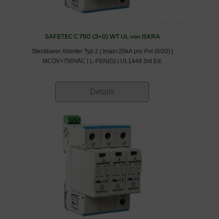
SAFETEC C 750 (3+0) WT UL von ISKRA
Steckbarer Ableiter Typ 2 | Imax=20kA pro Pol (8/20) |
MCOV=750VAC | L-PEN(G) | UL1449 3rd Ed.
Details