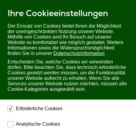
Ihre Cookieeinstellungen
Der Einsatz von Cookies bietet Ihnen die Möglichkeit
der uneingeschränkten Nutzung unserer Website.
Mithilfe von Cookies wird Ihr Besuch auf unserer
Sie befinden sich hier:
Startseite
Produkte
Überspannungsschutz
Website so komfortabel wie möglich gestaltet. Weitere
Ableiter für Windkraftanlagen
Informationen sowie die Widerspruchsmöglichkeit
finden Sie in unserer
Datenschutzinformation
.
Ableiter für Windkraftanlagen
Entscheiden Sie, welche Cookies wir verwenden
dürfen. Bitte beachten Sie, dass technisch erforderliche
Cookies gesetzt werden müssen, um die Funktionalität
Blitz- und Überspannungsableiter schützen
unserer Website aufrecht zu erhalten. Wenn Sie alle
Windkraftanlagen effektiv vor Überspannungen durch
Services unserer Website nutzen möchten, müssen alle
direkte und indirekte Blitzentladungen.
Cookie-Kategorien ausgewählt sein.
Aufgrund ihrer exponierten Lage auf Hügeln, auf offenen
Flächen an Land und im Meer (in Offshore-Windparks) sind
Windenergie Anlagen besonders gefährdet!
Erforderliche Cookies
dienen dem technischen einwandfreien Betrieb unserer
Analytische Cookies
Hersteller:
Website.
Hersteller auswählen
ermöglichen eine Websiteanalyse, um das
Sichern die Stabilität der Website