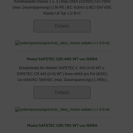
Kombiableiter Klasse 1 u. 2 | Iimp=25kA (10/350) | Uc=750V
(max. Dauerspannung) | L/N-PE | IEC 61643-1| IEC/ EN/ VDE:
Klasse I,II/ Typ 1,2/ B+C
Details
Modul SAFETEC C(R) 440 WT von ISKRA
Ersatzmodul für Ableiter SAFETEC C 440 (3+0) WT u.
SAFETEC CR 440 (3+0) WT | Imax=40kA pro Pol (8/20) |
Uc=440VAC/ 580VDC (max. Dauerspannung) | L-PEN |
IEC/EN 61643-11 | IEC/ EN/ VDE: Klasse II/ Typ 2/ C
Details
Modul SAFETEC C(R) 750 WT von ISKRA