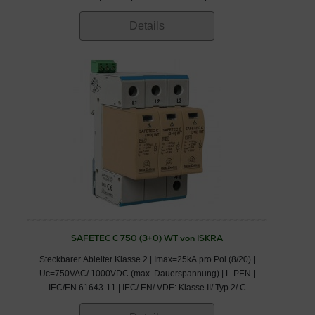
Klasse II/ Typ 2/ C
Details
SAFETEC C 750 (3+0) WT von ISKRA
Steckbarer Ableiter Klasse 2 | Imax=25kA pro Pol (8/20) |
Uc=750VAC/ 1000VDC (max. Dauerspannung) | L-PEN |
IEC/EN 61643-11 | IEC/ EN/ VDE: Klasse II/ Typ 2/ C