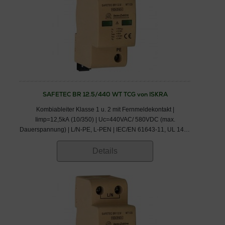
SAFETEC BR 12.5/440 WT TCG von ISKRA
Kombiableiter Klasse 1 u. 2 mit Fernmeldekontakt |
Iimp=12,5kA (10/350) | Uc=440VAC/ 580VDC (max.
Dauerspannung) | L/N-PE, L-PEN | IEC/EN 61643-11, UL 1449
3rd Ed. | IEC/ EN/ VDE: Klasse I,II/ Typ 1,2/ B+C
Details