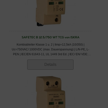
SAFETEC B 12.5/750 WT TCG von ISKRA
Kombiableiter Klasse 1 u. 2 | Iimp=12,5kA (10/350) |
Uc=750VAC/ 1000VDC (max. Dauerspannung) | L/N-PE, L-
PEN | IEC/EN 61643-11, UL 1449 3rd Ed. | IEC/ EN/ VDE:
Klasse I,II/ Typ 1,2/ B+C
Details