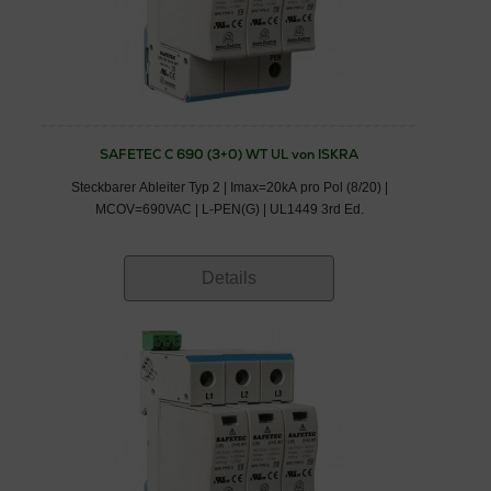
SAFETEC C 690 (3+0) WT UL von ISKRA
Steckbarer Ableiter Typ 2 | Imax=20kA pro Pol (8/20) |
MCOV=690VAC | L-PEN(G) | UL1449 3rd Ed.
Details