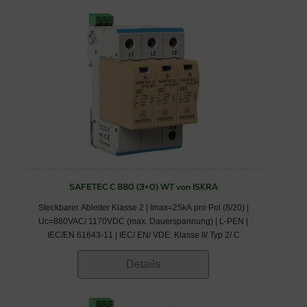
SAFETEC C 880 (3+0) WT von ISKRA
Steckbarer Ableiter Klasse 2 | Imax=25kA pro Pol (8/20) |
Uc=880VAC/ 1170VDC (max. Dauerspannung) | L-PEN |
IEC/EN 61643-11 | IEC/ EN/ VDE: Klasse II/ Typ 2/ C
Details