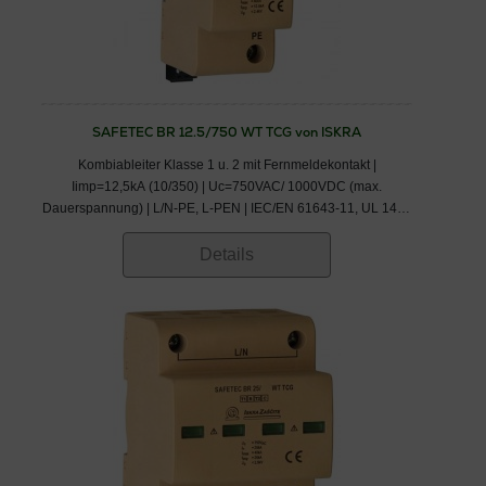
SAFETEC BR 12.5/750 WT TCG von ISKRA
Kombiableiter Klasse 1 u. 2 mit Fernmeldekontakt |
Iimp=12,5kA (10/350) | Uc=750VAC/ 1000VDC (max.
Dauerspannung) | L/N-PE, L-PEN | IEC/EN 61643-11, UL 1449
3rd Ed. | IEC/ EN/ VDE: Klasse I,II/ Typ 1,2/ B+C
Details