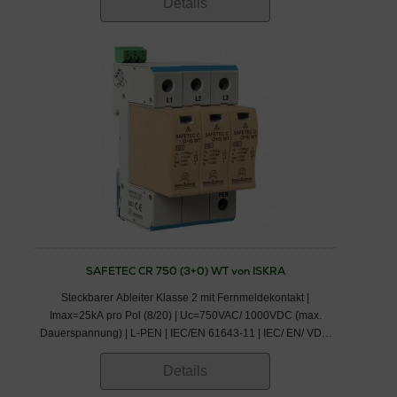
Details
SAFETEC CR 750 (3+0) WT von ISKRA
Steckbarer Ableiter Klasse 2 mit Fernmeldekontakt |
Imax=25kA pro Pol (8/20) | Uc=750VAC/ 1000VDC (max.
Dauerspannung) | L-PEN | IEC/EN 61643-11 | IEC/ EN/ VDE:
Klasse II/ Typ 2/ C
Details