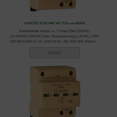
SAFETEC B 25/440 WT TCG von ISKRA
Kombiableiter Klasse 1 u. 2 | Iimp=25kA (10/350) |
Uc=440VAC/ 580VDC (max. Dauerspannung) | L/N-PE, L-PEN
| IEC/EN 61643-11, UL 1449 3rd Ed. | IEC/ EN/ VDE: Klasse I,II/
Typ 1,2/ B+C
Details