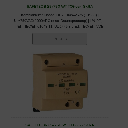
SAFETEC B 25/750 WT TCG von ISKRA
Kombiableiter Klasse 1 u. 2 | Iimp=25kA (10/350) |
Uc=750VAC/ 1000VDC (max. Dauerspannung) | L/N-PE, L-
PEN | IEC/EN 61643-11, UL 1449 3rd Ed. | IEC/ EN/ VDE:
Klasse I,II/ Typ 1,2/ B+C
Details
SAFETEC BR 25/750 WT TCG von ISKRA