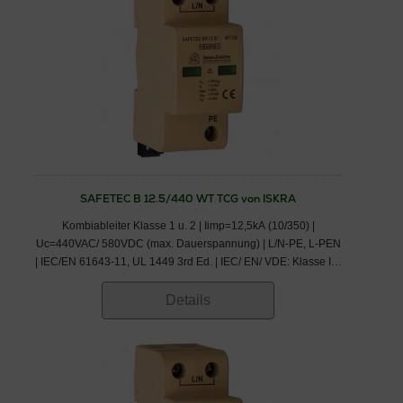
SAFETEC B 12.5/440 WT TCG von ISKRA
Kombiableiter Klasse 1 u. 2 | Iimp=12,5kA (10/350) |
Uc=440VAC/ 580VDC (max. Dauerspannung) | L/N-PE, L-PEN
| IEC/EN 61643-11, UL 1449 3rd Ed. | IEC/ EN/ VDE: Klasse I,II/
Typ 1,2/ B+C
Details