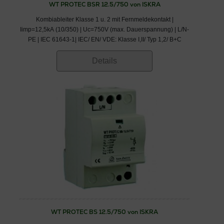
WT PROTEC BSR 12.5/750 von ISKRA
Kombiableiter Klasse 1 u. 2 mit Fernmeldekontakt |
Iimp=12,5kA (10/350) | Uc=750V (max. Dauerspannung) | L/N-
PE | IEC 61643-1| IEC/ EN/ VDE: Klasse I,II/ Typ 1,2/ B+C
Details
WT PROTEC BS 12.5/750 von ISKRA