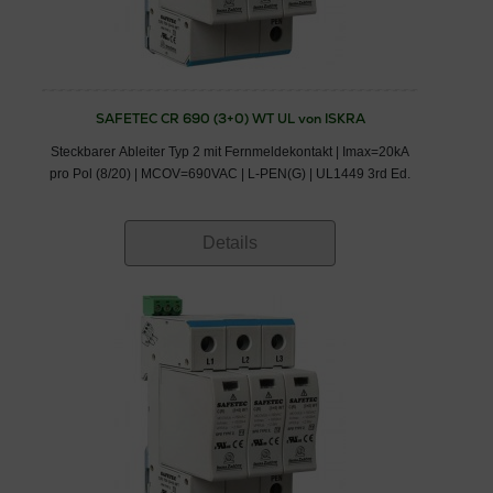
SAFETEC CR 690 (3+0) WT UL von ISKRA
Steckbarer Ableiter Typ 2 mit Fernmeldekontakt | Imax=20kA
pro Pol (8/20) | MCOV=690VAC | L-PEN(G) | UL1449 3rd Ed.
Details