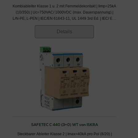
Kombiableiter Klasse 1 u. 2 mit Fernmeldekontakt | Iimp=25kA
(10/350) | Uc=750VAC/ 1000VDC (max. Dauerspannung) |
L/N-PE, L-PEN | IEC/EN 61643-11, UL 1449 3rd Ed. | IEC/ EN/
VDE: Klasse I,II/ Typ 1,2/ B+C
Details
SAFETEC C 440 (3+0) WT von ISKRA
Steckbarer Ableiter Klasse 2 | Imax=40kA pro Pol (8/20) |