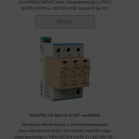
Uc=440VAC/ 580VDC (max. Dauerspannung) | L-PEN |
IEC/EN 61643-11 | IEC/ EN/ VDE: Klasse II/ Typ 2/ C
Details
SAFETEC CR 440 (3+0) WT von ISKRA
Steckbarer Ableiter Klasse 2 mit Fernmeldekontakt |
Imax=40kA pro Pol (8/20) | Uc=440VAC/ 580VDC (max.
Dauerspannung) | L-PEN | IEC/EN 61643-11 | IEC/ EN/ VDE: