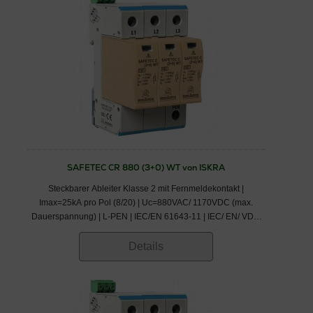
SAFETEC CR 880 (3+0) WT von ISKRA
Steckbarer Ableiter Klasse 2 mit Fernmeldekontakt |
Imax=25kA pro Pol (8/20) | Uc=880VAC/ 1170VDC (max.
Dauerspannung) | L-PEN | IEC/EN 61643-11 | IEC/ EN/ VDE:
Klasse II/ Typ 2/ C
Details