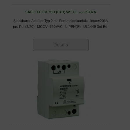
SAFETEC CR 750 (3+0) WT UL von ISKRA
Steckbarer Ableiter Typ 2 mit Fernmeldekontakt | Imax=20kA
pro Pol (8/20) | MCOV=750VAC | L-PEN(G) | UL1449 3rd Ed.
Details