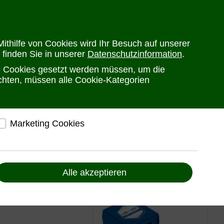
en
Versandkosten
Widerrufsrecht
Warenkorb
Newsletter
0
ithilfe von Cookies wird Ihr Besuch auf unserer
 finden Sie in unserer
Datenschutzinformation
.
he Cookies gesetzt werden müssen, um die
PRODUKTE
HERSTELLER
ANSPRECHPARTNER
öchten, müssen alle Cookie-Kategorien
Marketing Cookies
elfen, Ihnen auf und außerhalb von www.ute.de
ndividuelle Angebote und Services anbieten zu
en
können
Alle akzeptieren
Liefern Anzeigen, die zu Ihren Interessen passen
ür stabile Videosignale
Bereitstellung von individuellen und auf Sie
zugeschnittenen Angeboten, um Ihnen den
rlängern von Composite-,
g, Verteilung und Wandlung
bestmöglichen Service anbieten zu können
ngstechnik,