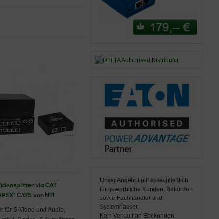
aloge Videostandards
Einsatz
umfasst unter
ie Geräte gewährleisten
st bei längeren
eb machen sie zur idealen
ie
Integration älterer
 Industrie- und
en und sichern den
ten
, die maximale
endungen bieten.
Unser Angebot gilt ausschließlich
ideosplitter via CAT
für gewerbliche Kunden, Behörden
PEX® CAT5 von NTI
sowie Fachhändler und
Systemhäuser.
er für S-Video und Audio,
Kein Verkauf an Endkunden.