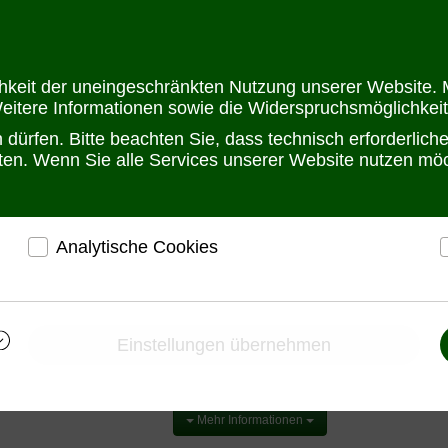
Öffnungszeit
chkeit der uneingeschränkten Nutzung unserer Website. M
Weitere Informationen sowie die Widerspruchsmöglichkeit
dürfen. Bitte beachten Sie, dass technisch erforderlic
alten. Wenn Sie alle Services unserer Website nutzen m
Analytische Cookies
osite/S-Video
r
ermöglichen eine Websiteanalyse, um das
h
Besucherverhalten kennenzulernen und die Website
i
nelle Composite/S-Video Kopmponent
darauf abgestimmt zu gestalten
Einstellungen übernehmen
Ermöglichen eine Verbesserung des
omposite- & S-Video Komponenten – Zuverlässige Analogtechnik f
Nutzererlebnisses
e finden Sie professionelle
Produkte zum Verteilen, Schalten und Ve
Mehr Informationen
s Videosignalen
, also Komponenten für die zuverlässige Verarbeitun
ale. Diese Produkte sind ideal für
Broadcast, Industrie, Überwachu