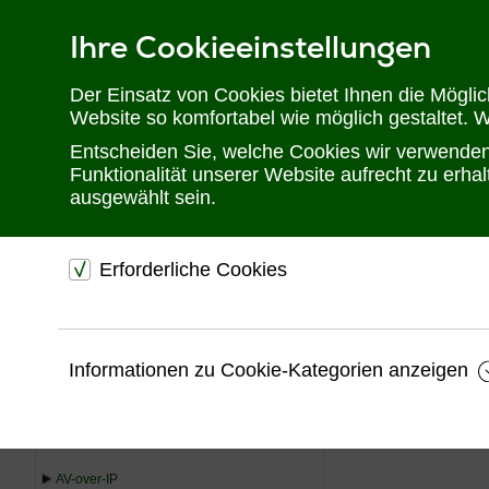
Ihre Cookieeinstellungen
Telefon: 02302 28 28 30
Der Einsatz von Cookies bietet Ihnen die Mögli
Website so komfortabel wie möglich gestaltet. 
Entscheiden Sie, welche Cookies wir verwenden 
Funktionalität unserer Website aufrecht zu erh
ausgewählt sein.
Erforderliche Cookies
Sie befinden sich hier:
Startseite
Produkte
Videotechnik
Comp
dienen dem technischen einwandfreien Betrieb unsere
Website.
Professio
USV
Informationen zu Cookie-Kategorien anzeigen
Sichern die Stabilität der Website
KVM
Professionelle C
Speichern den Fortschritt Ihrer Bestellung
Videotechnik
Speichern Ihre Log-In Daten
In dieser Kategori
S-Video und FBa
AV-over-IP
analoger Videosign