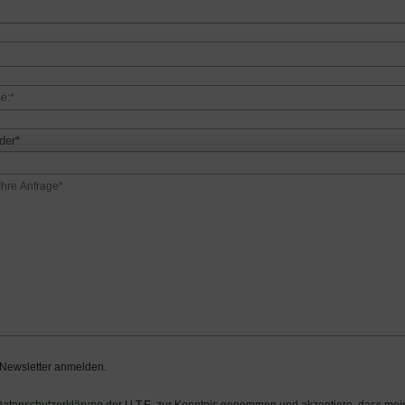
der*
 Newsletter anmelden.
atenschutzerklärung
der U.T.E. zur Kenntnis genommen und akzeptiere, dass m