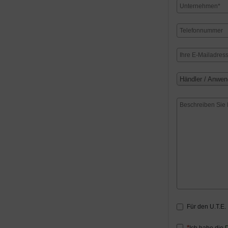
Händler / Anwen
Für den U.T.E.
Ich habe die
D