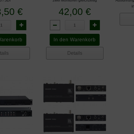
o / SDI
zwei Monitoren gleichzeitig
Ausführung
i
,50 €
42,00 €
tails
Details