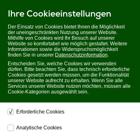
Ihre Cookieeinstellungen
Der Einsatz von Cookies bietet Ihnen die Möglichkeit
der uneingeschränkten Nutzung unserer Website.
Mithilfe von Cookies wird Ihr Besuch auf unserer
Sie befinden sich hier:
Startseite
Produkte
Überwachung
Website so komfortabel wie möglich gestaltet. Weitere
Überwachungsrelais/ Überwachungsbausteine
Informationen sowie die Widerspruchsmöglichkeit
finden Sie in unserer
Datenschutzinformation
.
Überwachungsrelais/
Entscheiden Sie, welche Cookies wir verwenden
dürfen. Bitte beachten Sie, dass technisch erforderliche
Überwachungsbausteine
Cookies gesetzt werden müssen, um die Funktionalität
unserer Website aufrecht zu erhalten. Wenn Sie alle
Services unserer Website nutzen möchten, müssen alle
Hier finden Sie eine große Auswahl an
Cookie-Kategorien ausgewählt sein.
Überwachungsrelais für Motoren, Spannungen,
Ströme und Füllstände und
Erforderliche Cookies
Schwellwertschalter, Strom- und Spannungswächter
sowie Temperaturwächter im kompakten Gehäuse.
dienen dem technischen einwandfreien Betrieb unserer
Analytische Cookies
Weitere Überwachungsrelais und Überwachungsbausteine
Website.
liefern wir gerne auf Anfrage.
ermöglichen eine Websiteanalyse, um das
Sichern die Stabilität der Website