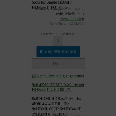
Slots für Single HDMI-/
HDBaseT- I/O- Karten
Brutto-Verkaufspreis:
2398,00 €
exkl. MwSt. plus
Versandkosten
Netto-Preis:
2398,00 €
Lieferzeit 1−2 Werktage
Details
8x8 4K60 HDMI2.0-Matrix mit
HDBaseT: UH2-88-6X
8x8 HDMI HDBaseT Matrix,
4K60 4:4:4 HDR | IN:
8xHDMI, OUT: 6xHDBaseT,
2xHDMI u. 4xSPDIF |
Brutto-Verkaufspreis:
3825,00 €