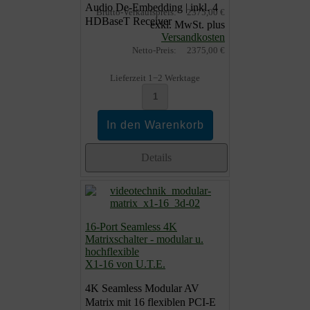
Audio De-Embedding | inkl. 4
Brutto-Verkaufspreis:
2375,00 €
HDBaseT Receiver
exkl. MwSt. plus
Versandkosten
Netto-Preis:
2375,00 €
Lieferzeit 1−2 Werktage
Details
16-Port Seamless 4K
Matrixschalter - modular u.
hochflexible
X1-16 von U.T.E.
4K Seamless Modular AV
Matrix mit 16 flexiblen PCI-E