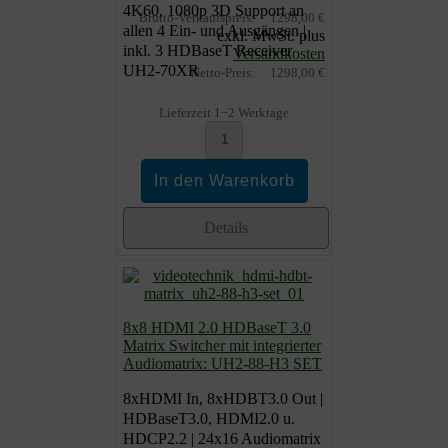
4K60, 1080p 3D Support an
Brutto-Verkaufspreis:
1298,00 €
allen 4 Ein- und Ausgängen |
exkl. MwSt. plus
inkl. 3 HDBaseT Receiver
Versandkosten
UH2-70XR
Netto-Preis:
1298,00 €
Lieferzeit 1−2 Werktage
Details
8x8 HDMI 2.0 HDBaseT 3.0
Matrix Switcher mit integrierter
Audiomatrix: UH2-88-H3 SET
8xHDMI In, 8xHDBT3.0 Out |
HDBaseT3.0, HDMI2.0 u.
HDCP2.2 | 24x16 Audiomatrix