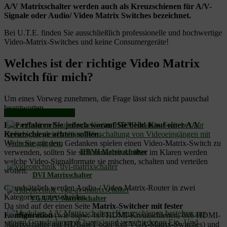
A/V Matrixschalter
werden auch als
Kreuzschienen für A/V-
Signale
oder
Audio/ Video Matrix Switches
bezeichnet.
Bei U.T.E. finden Sie ausschließlich professionelle und hochwertige
Video-Matrix-Switches und keine Consumergeräte!
Welches ist der richtige Video Matrix
Switch für mich?
Um eines Vorweg zunehmen, die Frage lässt sich nicht pauschal
beantworten.
Mehr Informationen
Hier erfahren Sie jedoch worauf Sie beim Kauf einer A/V
Kreuzschiene achten sollten.
Wenn Sie mit dem Gedanken spielen einen Video-Matrix-Switch zu
verwenden, sollten Sie sich zunächst darüber im Klaren werden
HDMI Matrixschalter
welche Video-Signalformate sie mischen, schalten und verteilen
wollen.
DVI Matrixschalter
Grundsätzlich werden Audio-/ Video Matrix-Router in zwei
Kategorien unterscheiden.
VGA A/V Matrixschalter
Da sind auf der einen Seite
Matrix-Switcher mit fester
Konfiguration
(wie bspw. 4x4 HDMI-Kreuzschienen, 6x6 HDMI-
Matrixschalter mit HDBaseT oder 8x8 VGA-Matrix-Switches) und