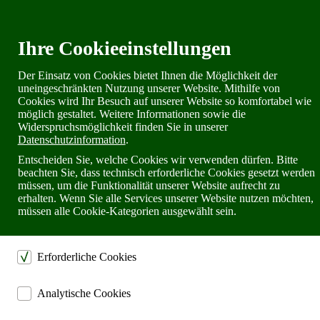
Öffnungszeiten
Versandkosten
Ihre Cookieeinstellungen
Widerrufsrecht
Warenkorb
Newsletter
Der Einsatz von Cookies bietet Ihnen die Möglichkeit der
uneingeschränkten Nutzung unserer Website. Mithilfe von
Cookies wird Ihr Besuch auf unserer Website so komfortabel wie
möglich gestaltet. Weitere Informationen sowie die
Telefon: 02302 28 28 30
Widerspruchsmöglichkeit finden Sie in unserer
Datenschutzinformation
.
Entscheiden Sie, welche Cookies wir verwenden dürfen. Bitte
beachten Sie, dass technisch erforderliche Cookies gesetzt werden
müssen, um die Funktionalität unserer Website aufrecht zu
erhalten. Wenn Sie alle Services unserer Website nutzen möchten,
müssen alle Cookie-Kategorien ausgewählt sein.
Erforderliche Cookies
dienen dem technischen einwandfreien Betrieb unserer Website.
Analytische Cookies
Sichern die Stabilität der Website