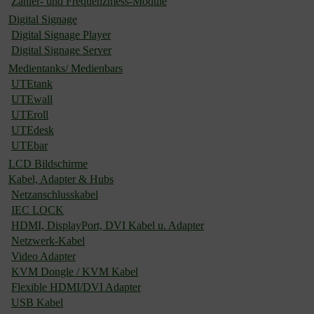
Zähler- und Frequenzmess-Module
Digital Signage
Digital Signage Player
Digital Signage Server
Medientanks/ Medienbars
UTEtank
UTEwall
UTEroll
UTEdesk
UTEbar
LCD Bildschirme
Kabel, Adapter & Hubs
Netzanschlusskabel
IEC LOCK
HDMI, DisplayPort, DVI Kabel u. Adapter
Netzwerk-Kabel
Video Adapter
KVM Dongle / KVM Kabel
Flexible HDMI/DVI Adapter
USB Kabel