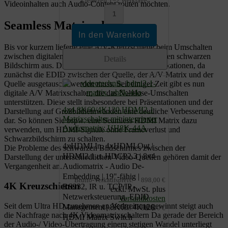
Lieferzeit 1−2 Werktage
Videoinhalten auch Audio-Content routen möchten.
Seamless Matrixschalter
Bis vor kurzem lieferte eine A/V-Kreuzschiene beim Umschalten
zwischen digitalen A/V-Signalen für kurze Zeit einen schwarzen
Details
Bildschirm aus. Dieses entspricht auch den Spezifikationen, da
zunächst die EDID zwischen der Quelle, der A/V-Matrix und der
Quelle ausgetauscht werden muss. Seit einiger Zeit gibt es nun
digitale A/V Matrixschalter, die das Nahtlose-Umschalten
unterstützen. Diese stellt insbesondere bei Präsentationen und der
4x4 8K60/4K120 HDMI2.1
Darstellung auf Großbildleinwänden eine deutliche Verbesserung
Matrixschalter mit integrierter
dar. So können Sie bspw. eine Seamless HDMI Matrix dazu
Audiomatrix: UH8K-44A
verwenden, um HDMI-Signale ohne Frameverlust und
Schwarzbildschirm zu schalten.
4xHDMI In, 4xHDMI Out |
Die Probleme des schwarzen Bildschirmes zwischen der
HDMI2.1 u. HDCP2.3 | 8x4
Darstellung der unterschiedlichen Video-Quellen gehören damit der
Audiomatrix - Audio De-
Vergangenheit an.
Embedding | 19"-fähig |
Brutto-Verkaufspreis:
898,00 €
4K Kreuzschienen
RS232, IR u. TCP/IP -
exkl. MwSt. plus
Netzwerksteuerung, EDID
Versandkosten
Seit dem Ultra HD zunehmen an Verbreitung gewinnt steigt auch
Management | 8K60/ 4K120
Netto-Preis:
898,00 €
die Nachfrage nach 4K Videomatrixschaltern Da gerade der Bereich
HDMI Matrix Switch
der Audio-/ Video-Übertragung einem stetigen Wandel unterliegt