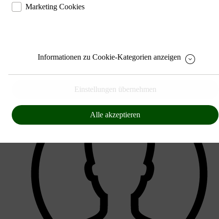
ermöglichen eine Websiteanalyse, um das Besucherverhalten
Speichern den Fortschritt Ihrer Bestellung
Marketing Cookies
kennenzulernen und die Website darauf abgestimmt zu gestalten
Speichern Ihre Log-In Daten
helfen, Ihnen auf und außerhalb von www.ute.de individuelle
Ermöglichen eine Verbesserung des Nutzererlebnisses
Angebote und Services anbieten zu können
Liefern Anzeigen, die zu Ihren Interessen passen
Informationen zu Cookie-Kategorien anzeigen
Bereitstellung von individuellen und auf Sie zugeschnittenen
Angeboten, um Ihnen den bestmöglichen Service anbieten zu
können
Einstellungen übernehmen
Alle akzeptieren