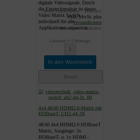
digitale Videosignale. Durch
die Einsteckmodule ist dieser
Brutto-Verkaufspreis:
1698,00 €
Video Matrix Switch
exkl. MwSt. plus
individuell für alle
Versandkosten
Applikationen anpassbar.
Netto-Preis:
1698,00 €
Lieferzeit 1−2 Werktage
Details
4x4 4K60 HDMI2.0-Matrix mit
HDBaseT: UH2-44-3X
4K60 4x4 HDMI2.0 HDBaseT
Matrix, Ausgänge: 3x
HDBaseT- u. 1x HDMI -