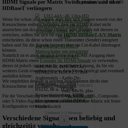
HDMI Signale per Matrix Switch routen und über
Ergebnisse 1 - 24 von 105
HDBaseT verlängern
Wenn Sie schon jetzt wissen, dass Ihre sich Senken soweit von der
Kreuzschiene entfernt befinden, dass ein HDMI-Kabel nicht
ausreichen um das jeweilige Display oder Beamer mit diesem zu
erreichen, sollten Sie sich für eine
HDMI-HDBaseT-A/V-Matrix
entscheiden, da diese schon einen Transmitter (Sender) integriert
haben und Sie die Signale bequem über ein Cat-Kabel übertragen
4x4 UltraHD HDMI2.0
können.
Matrixschalter mit integrierter
Natürlich ist es auch möglich hinter den HDMI-Ausgang einer
Audiomatrix: UH2-44A
HDMI-Matrix einen
Extender für HDMI-Signale
zu verwenden,
dieses ist jedoch immer nur die zweit beste Lösung, da Sie ein
4xHDMI In, 4xHDMI Out |
weiteres Gerät erwerben müssen, dass Strom benötigt und eventuell
HDMI2.0 u. HDCP2.3 | 8x4
ausfallen könnte.
Audiomatrix - Audio De-
Wir empfehlen deshalb in solchen Installationen direkt eine
Embedding | 19"-fähig |
Brutto-Verkaufspreis:
698,00 €
Kreuzschiene mit HDBaseT- Ausgängen.
RS232, IR u. TCP/IP -
exkl. MwSt. plus
Netzwerksteuerung, EDID
Für die Verschaltung von reinen DVI-, VGA-, SDI-, Composite-
Versandkosten
Management | 4K60 HDMI
oder S-Video-Signalen können sie ebenfalls eine Matrix mit fester
Netto-Preis:
698,00 €
Konfiguration verwenden.
Matrix Switch
Lieferzeit 1−2 Werktage
Verschiedene Signaltypen beliebig und
gleichzeitig verschalten