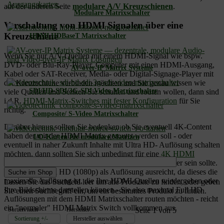
auf der anderen Seite
modulare A/V Kreuzschienen
.
Modulare Matrixschalter
Verschaltung von HDMI Signalen über eine
Kreuzschiene
HDMI HDBaseT Matrixschalter
Wenn Sie nur A/V-Quellen mit einem HDMI-Signal wie bspw.
DVD- oder Blu-Ray-Player, Computer mit einen HDMI-Ausgang,
AV-over-IP Matrix Systeme
Kabel oder SAT-Receiver, Media- oder Digital-Signage-Player mit
der Kreuzschiene verbinden möchten und Sie genau wissen wie
SDI/HD-SDI/3G-SDI Video Matrixschalter
viele Quellen und Senken Sie schalten und routen wollen, dann sind
i.d.R.
HDMI-Matrix-Switches mit fester Konfiguration
für Sie
richtig.
Composite/ S-Video Matrixschalter
Darüber hinaus sollten Sie bedenken ob Sie eventuell 4K-Content
haben der mit der HDMI Matrix geroutet werden soll - oder
I/O-Karten für modulare Matrizen
eventuell in naher Zukunft Inhalte mit Ultra HD- Auflösung schalten
möchten, dann sollten Sie sich unbedingt für eine
4K HDMI
Kreuzschiene
entscheiden, auch wenn diese etwas teurer sein sollte.
Wenn Ihnen Full HD (1080p) als Auflösung ausreicht, da dieses die
maximalle Auflösung ist, die Ihre HDMI-Quellen wiedergeben oder
Lassen Sie das Suchfeld leer um alle Produkte zu finden, oder geben
Ihre Bildschirme darstellen können - Sie also maximal Full HD
Sie einen Suchbegriff ein, um ein bestimmtes Produkt zu finden.
Auflösungen mit dem HDMI Matrixschalter routen möchten - reicht
ein "normaler" HDMI Matrix Switch vollkommen aus.
Sortiert nach
Hersteller:
Seite 1 von 5
Sortierung +/-
Hersteller auswählen