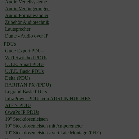
Audio Verteilsysteme
Audio Verlängerungen
Audio Formatwandler
Zubehör Audiotechnik
Lautsprecher
Dante - Audio over IP
PDUs
Gude Expert PDUs
WTI Switched PDUs
U.T.E. Smart PDUs
U.T.E. Basic PDUs
Delta rPDUs
RARITAN PX (iPDU)
Legrand Basic PDUs
InfraPower PDUs von AUSTIN HUGHES
ATEN PDUs
6swaPs IP-PDUs
19'' Steckdosenleisten
19'' Steckdosenleisten mit Amperemeter
19'' Steckdosenleisten - vertikale Montage (0HE)