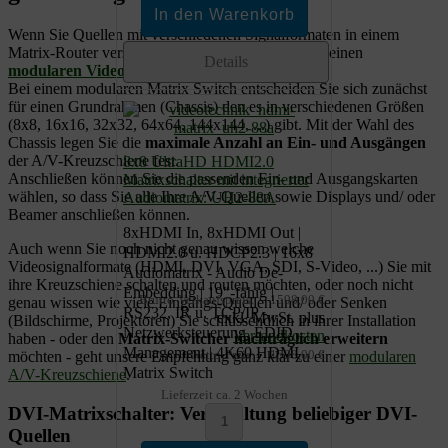
Wenn Sie Quellen mit verschiedenen Signalformaten in einem
Matrix-Router verschalten möchten, benötigen Sie einen
Details
modularen Video-Matrixschalter
.
Bei einem modularen Matrix Switch entscheiden Sie sich zunächst
für einen Grundrahmen (Chassis) den es in verschiedenen Größen
(8x8, 16x16, 32x32, 64x64, 144x144, ...) gibt. Mit der Wahl des
Chassis legen Sie die
maximale Anzahl an Ein- und Ausgängen
der A/V-Kreuzschiene fest.
8x8 UltraHD HDMI2.0
Anschließen können Sie die passenden Ein- und Ausgangskarten
Matrixschalter mit integrierter
wählen, so dass Sie alle Ihre A/V-Quellen sowie Displays und/ oder
Audiomatrix: UH2-88A
Beamer anschließen können.
8xHDMI In, 8xHDMI Out |
Auch wenn Sie noch nicht genau wissen welche
HDMI2.0 u. HDCP2.3 | 16x8
Videosignalformate (HDMI, DVI, VGA, SDI, S-Video, ...) Sie mit
Audiomatrix - Audio De-
ihre Kreuzschiene schalten und routen möchten, oder noch nicht
Embedding | 19"-fähig |
Brutto-Verkaufspreis:
1598,00 €
genau wissen wie viele Eingangs-Quellen und/ oder Senken
RS232, IR u. TCP/IP -
exkl. MwSt. plus
(Bildschirme, Projektoren) Sie schlussendlich in ihrer Installation
Netzwerksteuerung, EDID
Versandkosten
haben - oder den
Matrix-Switcher nachträglich erweitern
Management | 4K60 HDMI
Netto-Preis:
1598,00 €
möchten - geht unsere Empfehlung ganz klar zu einer
modularen
Matrix Switch
A/V-Kreuzschiene
.
Lieferzeit ca. 2 Wochen
DVI-Matrixschalter: Verschaltung beliebiger DVI-
Quellen