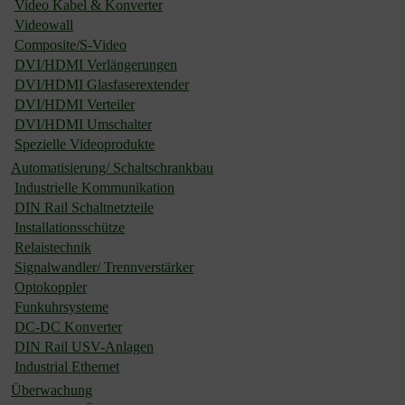
Video Kabel & Konverter
Videowall
Composite/S-Video
DVI/HDMI Verlängerungen
DVI/HDMI Glasfaserextender
DVI/HDMI Verteiler
DVI/HDMI Umschalter
Spezielle Videoprodukte
Automatisierung/ Schaltschrankbau
Industrielle Kommunikation
DIN Rail Schaltnetzteile
Installationsschütze
Relaistechnik
Signalwandler/ Trennverstärker
Optokoppler
Funkuhrsysteme
DC-DC Konverter
DIN Rail USV-Anlagen
Industrial Ethernet
Überwachung