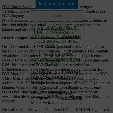
DVI-Matrix-Switches
dienen zur belieben gleichzeitigen
Verschaltung von Geräten mit DVI-Ausgängen und Displays mit
Details
DVI-Eingang.
DVI-Kreuzschienen werden dabei noch danach unterschieden, ob
diese ein mögliches Audio-Signal mit übertragen und schalten
können und ob sie HDMI-kompatibel sind.
HDMI kompatible DVI-Matrix-Switcher
Das DVI- und das HDMI-Videosignal sind sich sehr ähnlich, so
dass eine DVI-Videomatrix prinzipiell auch digitale HDMI-Signale
16x16 UltraHD HDMI2.0
verarbeiten und routen kann. Sie müssen hier zu lediglich einen
Matrixschalter mit integriertem
HDMI/ DVI-Adapter
verwenden um Ihre HDMI-Geräte und/ oder -
ARC: UH-1616A
Bildschirme mit dem DVI-Matrixschalter zu verbinden.
Es hierbei jedoch zwei Dinge zu beachten, zum einen ist in das
16xHDMI In, 16xHDMI Out |
DVI-Signal kein Audio-Signal mit eingebunden, so dass eine DVI-
HDMI2.0 u. HDCP2.2 | ARC
Video-Matrix lediglich das Bild-/ Videosignal routet und zum
& Audio De-Embedding | 19"-
anderen, dass HDMI-Signale einen Kopierschutz (HDCP) enthalten
können. Wenn Sie nun kopiergeschützten Content, bspw. einer
1HE | RS232, IR u. TCP/IP -
Brutto-Verkaufspreis:
1998,00 €
DVD oder Blu-ray mit einer "normalen" DVI-Kreuzschiene
Netzwerksteuerung, EDID
exkl. MwSt. plus
verschalten bleibt - mangels HDCP-Unterstützung - der Bildschirm
Management | 4K60 HDMI
Versandkosten
schwarz.
Matrix Switch
Netto-Preis:
1998,00 €
Deshalb sollten Sie, wenn Sie neben DVI- auch HDMI-Signale mit