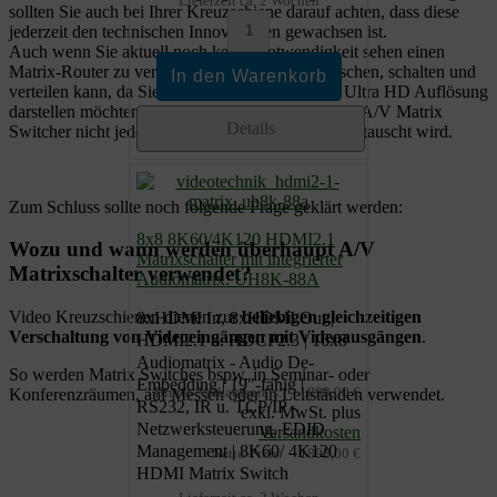
Lieferzeit ca. 2 Wochen
sollten Sie auch bei Ihrer Kreuzschiene darauf achten, dass diese
jederzeit den technischen Innovationen gewachsen ist.
Auch wenn Sie aktuell noch keine Notwendigkeit sehen einen
Matrix-Router zu verwenden der 4K Inhalte mischen, schalten und
verteilen kann, da Sie zur Zeit keine Inhalte mit Ultra HD Auflösung
darstellen möchten, sollten Sie bedenken, dass ein A/V Matrix
Details
Switcher nicht jedes Jahr gegen einen neuen ausgetauscht wird.
Zum Schluss sollte noch folgende Frage geklärt werden:
8x8 8K60/4K120 HDMI2.1
Wozu und wann werden überhaupt A/V
Matrixschalter mit integrierter
Matrixschalter verwendet?
Audiomatrix: UH8K-88A
Video Kreuzschienen dienen zur
beliebigen gleichzeitigen
8xHDMI In, 8xHDMI Out |
Verschaltung von Videoeingängen mit Videoausgängen
.
HDMI2.1 u. HDCP2.3 | 16x8
Audiomatrix - Audio De-
So werden Matrix Switches bspw. in Seminar- oder
Embedding | 19"-fähig |
Brutto-Verkaufspreis:
1898,00 €
Konferenzräumen, auf Messen oder in Leitständen verwendet.
RS232, IR u. TCP/IP -
exkl. MwSt. plus
Netzwerksteuerung, EDID
Versandkosten
Management | 8K60/ 4K120
Netto-Preis:
1898,00 €
HDMI Matrix Switch