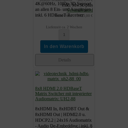
4K@60Hz, 1080p 3D Support
exkl. MwSt. plus
an allen 8 Ein- und Ausgängen |
Versandkosten
inkl. 6 HDBaseT Receiver
Netto-Preis:
3825,00 €
Lieferzeit ca. 2 Wochen
Details
8x8 HDMI 2.0 HDBaseT
Matrix Switcher mit integrierter
Audiomatrix: UH2-88
8xHDMI In, 8xHDBT Out &
8xHDMI Out | HDMI2.0 u.
HDCP2.2 | 24x16 Audiomatrix
- Audio De-Embedding | inkl. 8
Brutto-Verkaufspreis:
4998,00 €