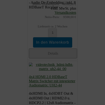
- Audio De-Embedding | inkl. 8
Brutto-Verkaufspreis:
9598,00 €
HDBaseT Receiver
exkl. MwSt. plus
Versandkosten
Netto-Preis:
9598,00 €
Lieferzeit ca. 2 Wochen
Details
4x4 HDMI 2.0 HDBaseT
Matrix Switcher mit integrierter
Audiomatrix: UH2-44
4xHDMI In, 4xHDBT Out &
4xHDMI Out | HDMI2.0 u.
HDCP2.2 | 12x8 Audiomatrix -