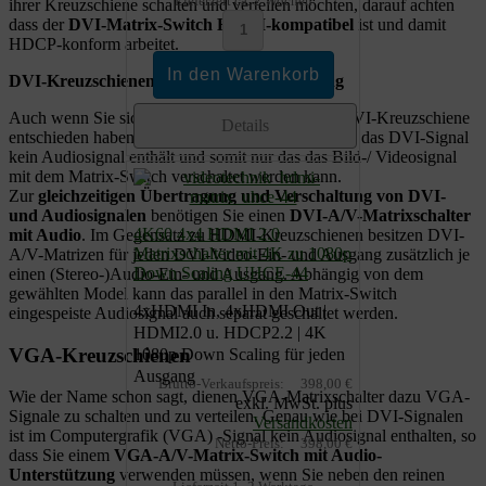
Lieferzeit ca. 2 Wochen
ihrer Kreuzschiene schalten und verteilen möchten, darauf achten
dass der
DVI-Matrix-Switch HDMI-kompatibel
ist und damit
HDCP-konform arbeitet.
DVI-Kreuzschienen mit Audio-Unterstützung
Auch wenn Sie sich für eine HDMI-kompatible DVI-Kreuzschiene
Details
entschieden haben dürfen Sie nicht vergessen, dass das DVI-Signal
kein Audiosignal enthält und somit nur das das Bild-/ Videosignal
mit dem Matrix-Switch verschaltet werden kann.
Zur
gleichzeitigen Übertragung und Verschaltung von DVI-
und Audiosignalen
benötigen Sie einen
DVI-A/V-Matrixschalter
4K60 4x4 HDMI 2.0
mit Audio
. Im Gegensatz zu HDMI-Kreuzschienen besitzen DVI-
Matrixschalter mit 4K zu 1080p
A/V-Matrizen für jeden DVI-Video-Ein- und Ausgang zusätzlich je
Down Scaling UHCE-44
einen (Stereo-)Audio-Ein- und Ausgang. Abhängig von dem
gewählten Model kann das parallel in den Matrix-Switch
4xHDMI In, 4xHDMI Out |
eingespeiste Audiosignal auch separat geschaltet werden.
HDMI2.0 u. HDCP2.2 | 4K
VGA-Kreuzschienen
1080p Down Scaling für jeden
Ausgang
Brutto-Verkaufspreis:
398,00 €
Wie der Name schon sagt, dienen VGA-Matrixschalter dazu VGA-
exkl. MwSt. plus
Signale zu schalten und zu verteilen. Genau wie bei DVI-Signalen
Versandkosten
ist im Computergrafik (VGA) -Signal kein Audiosignal enthalten, so
Netto-Preis:
398,00 €
dass Sie einem
VGA-A/V-Matrix-Switch mit Audio-
Unterstützung
verwenden müssen, wenn Sie neben den reinen