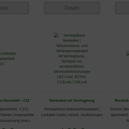
tails
Details
o Gewinkelt - C13
Netzkabel mit Verriegelung
Netzkabe
gewinkelt) - C13 |
Verriegelbare Netzanschlusskabel |
Schuko-Stec
Farben | Angespritzte
Lockable Cable | versch. Ausführungen
(gewinkelt)
etzspannung (max.)
N