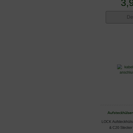
3,
De
Aufsteckhülsen
LOCK Aufsteckhüls
& C20 Stecker 