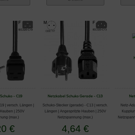
 Schuko - C19
Netzkabel Schuko Gerade - C13
Net
19 | versch. Längen |
Schuko-Stecker (gerade) - C13 | versch.
Netz-Ada
 Hauben | 250V
Längen | Angespritzte Hauben | 250V
Kupplun
nung (max.)
Netzspannung (max.)
Netzspann
20 €
4,64 €