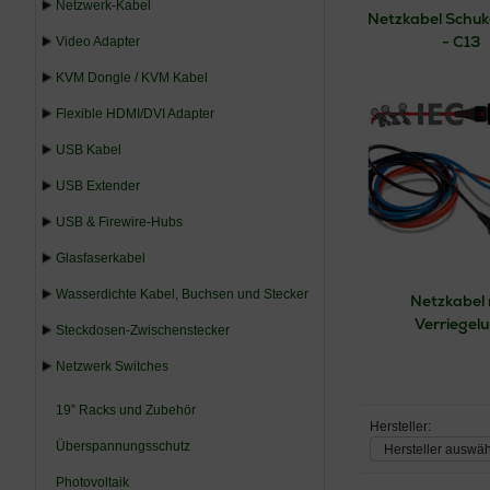
Netzwerk-Kabel
Netzkabel Schuk
- C13
Video Adapter
KVM Dongle / KVM Kabel
Flexible HDMI/DVI Adapter
USB Kabel
USB Extender
USB & Firewire-Hubs
Glasfaserkabel
Wasserdichte Kabel, Buchsen und Stecker
Netzkabel 
Verriegel
Steckdosen-Zwischenstecker
Netzwerk Switches
19” Racks und Zubehör
Hersteller:
Überspannungsschutz
Hersteller auswä
Photovoltaik