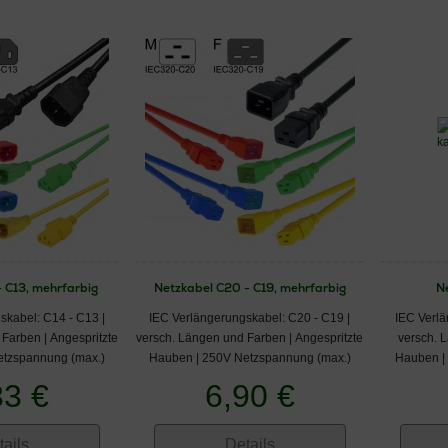
- C13, mehrfarbig
Netzkabel C20 - C19, mehrfarbig
N
skabel: C14 - C13 |
IEC Verlängerungskabel: C20 - C19 |
IEC Verlä
Farben | Angespritzte
versch. Längen und Farben | Angespritzte
versch. 
etzspannung (max.)
Hauben | 250V Netzspannung (max.)
Hauben |
33 €
6,90 €
tails
Details