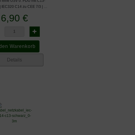
n eine USV o. PDU mit C13-
 IEC320 C14 zu CEE 7/3 | AC
-Stecker auf Schuko-Kupplung
6,90 €
Details