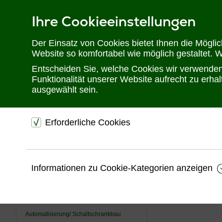
Ihre Cookieeinstellungen
Telefon: 02302 28 28 30
Der Einsatz von Cookies bietet Ihnen die Mögli
Website so komfortabel wie möglich gestaltet. 
Entscheiden Sie, welche Cookies wir verwenden 
Funktionalität unserer Website aufrecht zu erh
ausgewählt sein.
Erforderliche Cookies
Sie befinden sich hier:
Startseite
Produkte
Kabel, Adapter & H
dienen dem technischen einwandfreien Betrieb unsere
Website.
Professio
USV
Informationen zu Cookie-Kategorien anzeigen
Sichern die Stabilität der Website
KVM
Professionelle N
Speichern den Fortschritt Ihrer Bestellung
→ Konfektionierte
Videotechnik
Speichern Ihre Log-In Daten
In dieser Kategori
Automatisierung/ Schaltschrankbau
von
IT-, AV-, Ind