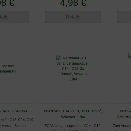
98 €
4,98 €
tails
Details
 für IEC-Stecker
Netzkabel, C14 - C19, 3x 1.00mm²,
Netz-
Schwarz, 1.8m
Schutzk
en für C13, C14, C19
| versch. Farben
IEC Verlängerungskabel: C14 - C19 |
Zum Anschl