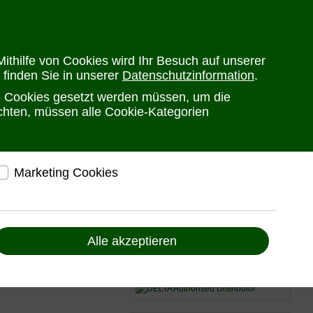
en
Versandkosten
Widerrufsrecht
Warenkorb
Newsletter
0
ithilfe von Cookies wird Ihr Besuch auf unserer
 finden Sie in unserer
Datenschutzinformation
.
he Cookies gesetzt werden müssen, um die
PRODUKTE
HERSTELLER
ANSPRECHPARTNER
öchten, müssen alle Cookie-Kategorien
Marketing Cookies
elfen, Ihnen auf und außerhalb von www.ute.de
ndividuelle Angebote und Services anbieten zu
können
Alle akzeptieren
Liefern Anzeigen, die zu Ihren Interessen passen
e Anforderungen
Bereitstellung von individuellen und auf Sie
zugeschnittenen Angeboten, um Ihnen den
d normgerechten Anschluss
bestmöglichen Service anbieten zu können
Voraussetzung für einen