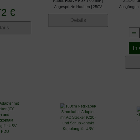
Kabel: H05VV-F 3x 1.00mm² |
Stecker a
Angespritzte Hauben | 250V
Ausgängen |
72 €
Netzspannung (max.)
Kaltgeräte
Details
tails