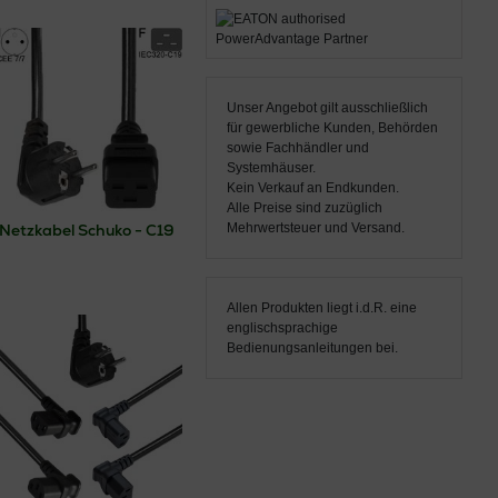
professionellen
gerätekabel (IEC C13,
rver-Netzkabel
in
Unser Angebot gilt ausschließlich
 Qualitätsstandards
,
für gewerbliche Kunden, Behörden
 sind für den
sowie Fachhändler und
Systemhäuser.
Kein Verkauf an Endkunden.
ke, 19"-Racks
,
KVM-
Alle Preise sind zuzüglich
ten eine sichere
Mehrwertsteuer und Versand.
Netzkabel Schuko - C19
erte Verkabelung.
rlässigkeit, lange
Allen Produkten liegt i.d.R. eine
englischsprachige
Bedienungsanleitungen bei.