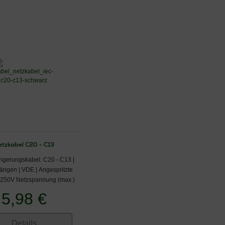
etzkabel C20 - C13
ngerungskabel: C20 - C13 |
Längen | VDE | Angespritzte
 250V Netzspannung (max.)
5,98 €
Details