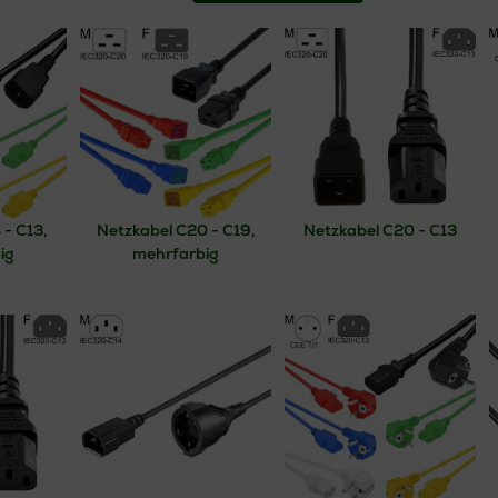
, maximale Sicherheit und eine zuverlässige Energieversorgung
in 
n Netzanschlusskabeln für den
professionellen Einsatz
umfasst
Kalt
Schuko-Netzkabel, Verlängerungskabel
sowie spezielle
Rack- und Se
gen und Ausführungen. Die Kabel erfüllen relevante
Sicherheits- und
hwertige Leiter, robuste Isolierungen und passgenaue Stecker
und
elegt.
en Netzanschlusskabel
eignen sich ideal für
Server,
Netzwerkschrän
 und Videotechnik sowie industrielle Anwendungen
. Sie gewährleis
 - C13,
Netzkabel C20 - C19,
Netzkabel C20 - C13
 minimieren Kontaktprobleme und unterstützen eine saubere, strukturi
ig
mehrfarbig
zt hochwertige
professionelle Netzanschlusskabel
, die maximale Zuve
ichere Stromversorgung für Ihre professionellen Systeme bieten.