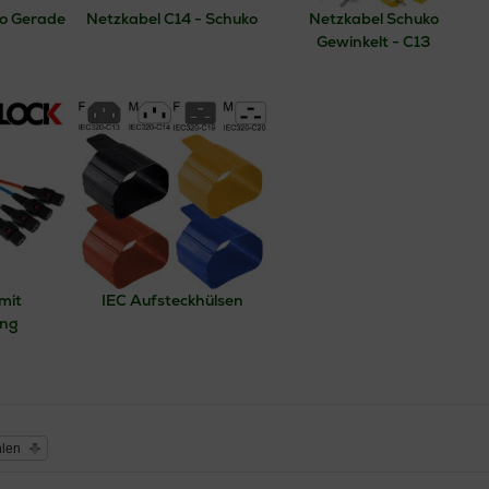
o Gerade
Netzkabel C14 - Schuko
Netzkabel Schuko
Gewinkelt - C13
mit
IEC Aufsteckhülsen
ung
hlen