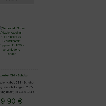
zkabel C14 - Schuko
pter-Kabel: C14 - Schuko-
g | versch. Längen | 250V
ung (max.) | IEC320 C14 zu
CEE 7/3
9,90 €