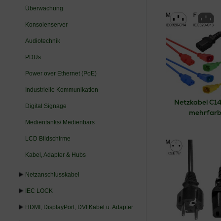
stabilen Betrieb
Überwachung
Umgebungen.
Konsolenserver
Unser Sortiment a
C14, C19, C20), 
Audiotechnik
verschiedenen Län
PDUs
verfügen über
hoc
Dauerbetrieb
ausg
Power over Ethernet (PoE)
Die
professionell
Industrielle Kommunikation
Systeme
, Audio-
Netzkabel C14
Stromübertragung,
Digital Signage
mehrfarb
Entdecken Sie jet
Medientanks/ Medienbars
Lebensdauer und s
LCD Bildschirme
Kabel, Adapter & Hubs
Netzanschlusskabel
IEC LOCK
HDMI, DisplayPort, DVI Kabel u. Adapter