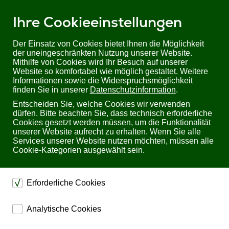
Ihre Cookieeinstellungen
Der Einsatz von Cookies bietet Ihnen die Möglichkeit
der uneingeschränkten Nutzung unserer Website.
Mithilfe von Cookies wird Ihr Besuch auf unserer
Sie befinden sich hier:
Startseite
Produkte
Kabel, Adapter & Hubs
Website so komfortabel wie möglich gestaltet. Weitere
Wasserdichte Kabel, Buchsen und Stecker
Informationen sowie die Widerspruchsmöglichkeit
finden Sie in unserer
Datenschutzinformation
.
Wasserdichte Kabel, Buchsen
Entscheiden Sie, welche Cookies wir verwenden
dürfen. Bitte beachten Sie, dass technisch erforderliche
und Stecker
Cookies gesetzt werden müssen, um die Funktionalität
unserer Website aufrecht zu erhalten. Wenn Sie alle
Services unserer Website nutzen möchten, müssen alle
Wasserdichte Stecker, Buchsen, Kabel und Gehäuse für
Cookie-Kategorien ausgewählt sein.
den harten Industrieeinsatz
Schutzklasse IP67 bzw. Schutzklasse IP68
Ausführungen für Ethernet (RJ45), D-Sub/ VGA, LWL,
Erforderliche Cookies
USB und weitere Video- und Datenschnittstellen
dienen dem technischen einwandfreien Betrieb unserer
Analytische Cookies
Website.
Wasserdichte RJ45 CAT Steckverbinder & Kabel
ermöglichen eine Websiteanalyse, um das
Sichern die Stabilität der Website