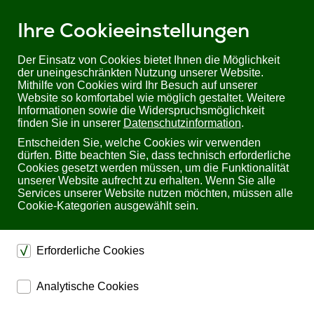
Ihre Cookieeinstellungen
Der Einsatz von Cookies bietet Ihnen die Möglichkeit
der uneingeschränkten Nutzung unserer Website.
Mithilfe von Cookies wird Ihr Besuch auf unserer
Sie befinden sich hier:
Startseite
Produkte
Audiotechnik
Website so komfortabel wie möglich gestaltet. Weitere
Audio Embedder/ De-Embedder
Informationen sowie die Widerspruchsmöglichkeit
finden Sie in unserer
Datenschutzinformation
.
Professionelle Audio Embedder/
Entscheiden Sie, welche Cookies wir verwenden
dürfen. Bitte beachten Sie, dass technisch erforderliche
De-Embedder
Cookies gesetzt werden müssen, um die Funktionalität
unserer Website aufrecht zu erhalten. Wenn Sie alle
Services unserer Website nutzen möchten, müssen alle
Professionelle Audio Embedder und De-Embedder
Cookie-Kategorien ausgewählt sein.
für SDI, HDMI und DVI
Audio De-Embedder
werden auch als
Audio-Extractor
bezeichnet und dienen
zum Extrahieren des Audiosignals
Erforderliche Cookies
einer AV-Quelle
zum und Konvertieren in ein optisch
digitales und/ oder analoges Audiosignal.
dienen dem technischen einwandfreien Betrieb unserer
Analytische Cookies
Hier finden Sie eine Auswahl aus der Produktgruppe
Audio
Website.
Embedder und Audio De-Embedder.
ermöglichen eine Websiteanalyse, um das
Sichern die Stabilität der Website