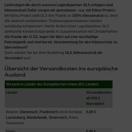
Lieferungen die durch unseren Logistikpartner GLS erfolgen sind
klimaneutral
! Dafür sorgen wir gemeinsam - u.a. mit
Klima Protect
.
Mit Klima Protect stellt GLS Ihre Pakete zu
100% klimaneutral
zu, denn
alle dadurch entstehenden Treibhausgasemissionen werden
vollständig kompensiert. Hierfür fördert unser Logistikpartner GLS
zertifizierte Klimaschutzprojekte in Zusammenarbeit mit ClimatePartner.
Als Kunde der U.T.E. legen Sie Wert auf eine
nachhaltige
Paketlogistik
und sind bereit,
Verantwortung für den Klimaschutz
zu
übernehmen?
Dann wählen Sie bei Ihrer Bestellung
GLS (klimaneutral) als
Versandart
aus!
Übersicht der Versandkosten ins europäische
Ausland
Versand in Länder der Europäischen Union (EU Länder)
Länder
Versandkosten
ab 500 €
Warenwert
Belgien,
Dänemark
,
Frankreich
(ohne Korsika),
0,00 €
Luxemburg
,
Niederlande
,
Österreich
, Polen,
Tschechien
Italien
0,00 €