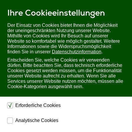
Ihre Cookieeinstellungen
Der Einsatz von Cookies bietet Ihnen die Möglichkeit
der uneingeschränkten Nutzung unserer Website.
Mithilfe von Cookies wird Ihr Besuch auf unserer
Sie befinden sich hier:
Startseite
Versandkosten
Website so komfortabel wie möglich gestaltet. Weitere
Informationen sowie die Widerspruchsmöglichkeit
finden Sie in unserer
Datenschutzinformation
.
Versandinformationen zu
Entscheiden Sie, welche Cookies wir verwenden
Online-Bestellungen
dürfen. Bitte beachten Sie, dass technisch erforderliche
Cookies gesetzt werden müssen, um die Funktionalität
unserer Website aufrecht zu erhalten. Wenn Sie alle
Services unserer Website nutzen möchten, müssen alle
Der Versand erfolgt über unsere Logistikpartner
Cookie-Kategorien ausgewählt sein.
Nach dem Ihre Bestellung unser Haus verlassen hat übermitteln
Erforderliche Cookies
Ihnen die Mitarbeiter der Versandabteilung einen
Tracking-
Code
mit dem Sie jederzeit Ihrer Bestellung verfolgen können.
dienen dem technischen einwandfreien Betrieb unserer
Analytische Cookies
Website.
Versandkosten bei Online-
ermöglichen eine Websiteanalyse, um das
Sichern die Stabilität der Website