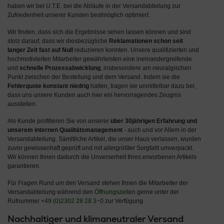
haben wir bei U.T.E. bei die Abläufe in der Versandabteilung zur
Zufriedenheit unserer Kunden bestmöglich optimiert.
Wir finden, dass sich die Ergebnisse sehen lassen können und sind
stolz darauf, dass wir diesbezügliche
Reklamationen schon seit
langer Zeit fast auf Null
reduzieren konnten. Unsere qualifizierten und
hochmotivierten Mitarbeiter gewährleisten eine ineinandergreifende
und
schnelle Prozessabwicklung
, insbesondere am neuralgischen
Punkt zwischen der Bestellung und dem Versand. Indem sie die
Fehlerquote konstant niedrig
halten, tragen sie unmittelbar dazu bei,
dass uns unsere Kunden auch hier ein hervorragendes Zeugnis
ausstellen.
Als Kunde profitieren Sie von unserer
über 30jährigen Erfahrung und
unserem internen Qualitätsmanagement
- auch und vor Allem in der
Versandabteilung. Sämltliche Artikel, die unser Haus verlassen, wurden
zuvor gewissenhaft geprüft und mit allergrößter Sorgfallt umverpackt.
Wir können Ihnen dadurch die Unverserheit Ihres erworbenen Artikels
garantieren.
Für Fragen Rund um den Versand stehen Ihnen die Mitarbeiter der
Versandabteilung während den
Öffnungszeiten
gerne unter der
Rufnummer
+49 (0)2302 28 28 3−0
zur Verfügung.
Nachhaltiger und klimaneutraler Versand