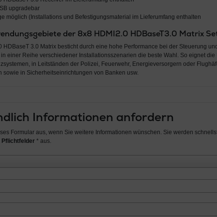
USB upgradebar
 möglich (Installations und Befestigungsmaterial im Lieferumfang enthalten
wendungsgebiete der 8x8 HDMI2.0 HDBaseT3.0 Matrix 
0 HDBaseT 3.0 Matrix besticht durch eine hohe Performance bei der Steuerung u
 in einer Reihe verschiedener Installationsszenarien die beste Wahl. So eignet di
nzsystemen, in Leitständen der Polizei, Feuerwehr, Energieversorgern oder Flughäf
 sowie in Sicherheitseinrichtungen von Banken usw.
dlich Informationen anfordern
ieses Formular aus, wenn Sie weitere Informationen wünschen. Sie werden schnellst
 Pflichtfelder
* aus.