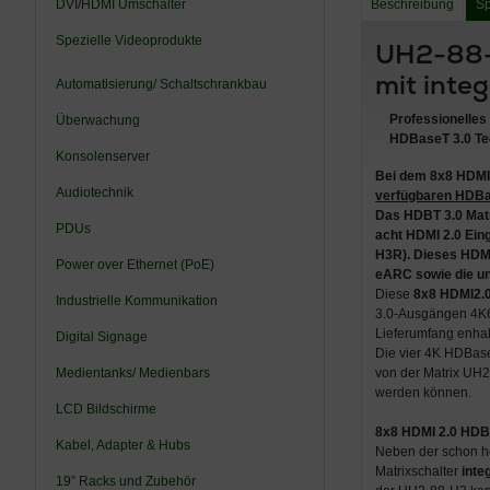
DVI/HDMI Umschalter
Beschreibung
Sp
Spezielle Videoprodukte
UH2-88-
mit inte
Automatisierung/ Schaltschrankbau
Professionelles
Überwachung
HDBaseT 3.0 Te
Konsolenserver
Bei dem
8x8 HDMI
Audiotechnik
verfügbaren HDBas
Das HDBT 3.0 Mat
PDUs
acht HDMI 2.0 Ein
H3R)
. Dieses
HDMI
Power over Ethernet (PoE)
eARC
sowie die
u
Diese
8x8 HDMI2.
Industrielle Kommunikation
3.0-Ausgängen 4K6
Lieferumfang enha
Digital Signage
Die vier 4K HDBas
Medientanks/ Medienbars
von der Matrix UH
werden können.
LCD Bildschirme
8x8 HDMI 2.0 HDBa
Kabel, Adapter & Hubs
Neben der schon 
Matrixschalter
inte
19” Racks und Zubehör