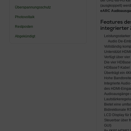
der UH2-88-H3 ka
(ausgkoppelt) werd
Überspannungsschutz
eARC Audioausg
Photovoltaik
Features de
Restposten
integrierter
Leistungsstarker
Abgekündigt
Audio De-Emb
Vollständig kom
Unterstützt HDM
Verfügt über vi
Die vier HDBase
HDBaseT-Kabel 
Überträgt ein 4
Hohe Bandbreite:
Integrierte Aud
des HDMI-Eingan
Audioausgänge 
Lautstärkeregel
Bietet eine umf
Bidirektionale R
LCD Display für 
Steuerbar über f
GUI)
8x 4K60 HDMI2.0