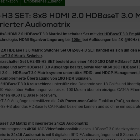
ezifikation
Empfohlenes Zubehör
H3 SET: 8x8 HDMI 2.0 HDBaseT 3.0 Ma
grierter Audiomatrix
 8x8 HDMI 2.0 HDBaseT 3.0 Matrix-Umschalter Set mit
vier HDBaseT 3.0 Empf
chnologie: HDMI Siganlverlängerung bis
100m
bei Auflösungen bis 4K @60Hz (
 2.0 HDBaseT 3.0 Matrix Switcher Set UH2-88-H3 SET
handelt es sich um den
e
eT 3.0 Matrix Switcher
.
rixschalter Set
UH2-88-H3 SET
besteht aus einer
4K60 18G DMI/ HDBaseT 3.0 
gänge
und
acht
HDBaseT 3.0 Ausgänge
besitzt, sowie
vier 4K60 18G HDBaseT3
 2.0 — HDBaseT 3.0 Matrixsystem
unterstützt EDID- und
HDCP-Management
,
nkompriemerte Übertragung von 18G HDR Signalen
.
0/ HDBaseT 3.0 Kreuzschiene
unterstütz eine Datenrate von 18 Gbit/s und übertr
0-Video über Entfernungen von bis zu 100 Metern über ein einziges CAT6A-Ether
ltenen 4K60 HDBaseT-Receivern.
eT 3.0-Ausgänge unterstützen die
24V Power-over-Cable
Funktion (PoC), so dass
2-88-H3 über das HDBaseT-/ CAT-Kabel beziehen können und so ohne ein separate
seT 3.0 Matrix mit inegrierter 24x16 Audiomatrix
herausragenden
4K60 18G Videofunktionalität
dieses HDBaseT 3.0 Matrixsystems s
grierte 24x16 Audiomatrix
mit 8 digitalen SPDIF Audioausgängen und 8 Stereo A