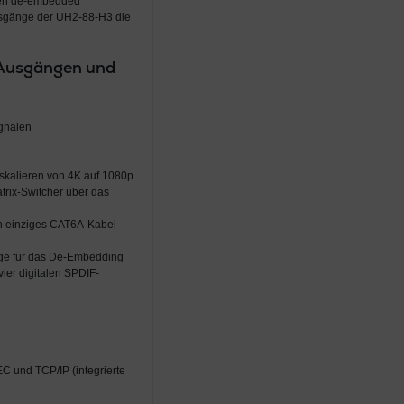
gen de-embedded
ausgänge der UH2-88-H3 die
-Ausgängen und
gnalen
skalieren von 4K auf 1080p
rix-Switcher über das
in einziges CAT6A-Kabel
nge für das De-Embedding
er digitalen SPDIF-
EC und TCP/IP (integrierte