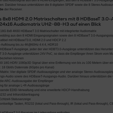
nn das Audiosignal aus den 8 HDMI-Eingängen, aus den 8 HDBaseT 3.0-Ausgän
en. Darüber hinaus unterstützen die 8 digitalen SPDIF sowie die 8 Stereo Audio
abe
der Receiver.
s 8x8 HDMI 2.0 Matrixschalters mit 8 HDBaseT 3.0
 24x16 Audio­­matrix UH2−88−H3 auf einen Blick
 18G 8x8 4K60 HDBaseT 3.0 Matrixschalter mit integrierter Audiomatrix
edding aus den 8 HDMI Eingangssignalen sowie den 8 HDBaseT 3.0-Ausgangssi
patibel mit HDBaseT3.0, HDMI 2.0 und HDCP 2.2
I-Auflösung bis zu 4K@60Hz 4:4:4, HDR10
er HDBaseT-Ausgänge, jeder der vier HDBT3.0-Ausgänge unterstützen das Herunter
T 3.0-Ausgänge unterstützen 24V PoC, so dass die Empfänger ihren Strom vom Mat
beziehen können
K60 18G HDR/ 1080p3D Signal über eine Entfernung von bis zu 100 Metern über e
 18 Gbit/s Datenrate (6Gpbs pro Kanal)
io-Matrix: Vier digitale SPDIF-Audioausgänge und vier analoge Stereo-Audioausgä
gs-Audio sowie des HDBaseT-Ausgangs-Audio. Darüber hinaus unterstützen die vi
die ARC-Audioausgabe der Empfänger
ung für analoge L+R-Audioausgänge
assende EDID-Verwaltung und eine erweiterte HDCP-Handhabung
S232 und Infrarotübertragung
Echtzeit-Statusanzeige
rontseitige Tasten, RS232 (lokal und Pass-through), IR (lokal und Pass-through), C
 HDBaseT 3.0 Receiver im Lieferumfang enthalten