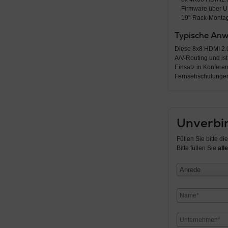
Firmware über 
19"-Rack-Montage
Typische An
Diese 8x8 HDMI 2.
A/V-Routing und ist
Einsatz in Konfere
Fernsehschulungen
Unverbin
Füllen Sie bitte d
Bitte füllen Sie
alle
Anrede