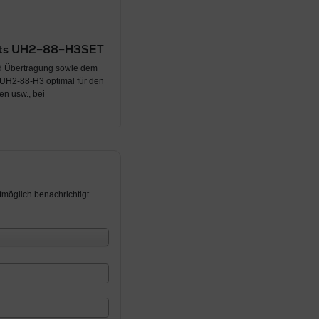
Sets UH2−88−H3SET
nd Übertragung sowie dem
e UH2-88-H3 optimal für den
en usw., bei
möglich benachrichtigt.