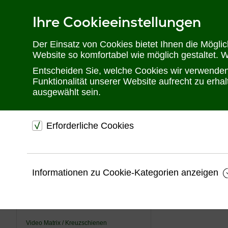
Ihre Cookieeinstellungen
Telefon: 02302 28 28 30
Der Einsatz von Cookies bietet Ihnen die Mögli
Website so komfortabel wie möglich gestaltet. 
Entscheiden Sie, welche Cookies wir verwenden 
Funktionalität unserer Website aufrecht zu erh
ausgewählt sein.
Sie befinden sich hier:
Startseite
Produkte
Videotechnik
Video Mat
Erforderliche Cookies
USV
dienen dem technischen einwandfreien Betrieb unsere
KVM
Website.
Videotechnik
Informationen zu Cookie-Kategorien anzeigen
Sichern die Stabilität der Website
AV-over-IP
Speichern den Fortschritt Ihrer Bestellung
Speichern Ihre Log-In Daten
AV Netzwerkswitche
Video Matrix / Kreuzschienen