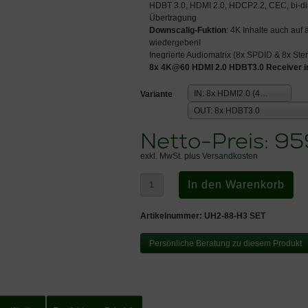
HDBT 3.0, HDMI 2.0, HDCP2.2, CEC, bi-di
Übertragung
Downscalig-Fuktion
: 4K Inhalte auch auf
wiedergeben!
Inegrierte Audiomatrix (8x SPDID & 8x Ste
8x 4K@60 HDMI 2.0 HDBT3.0 Receiver im
IN: 8x HDMI2.0 (4K60)
Variante
OUT: 8x HDBT3.0
Netto-Preis:
95
exkl. MwSt. plus
Versandkosten
Artikelnummer:
UH2-88-H3 SET
Persönliche Beratung zu diesem Produkt