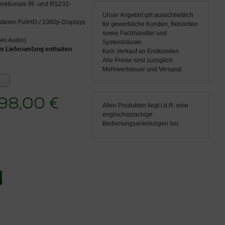
rektionale IR- und RS232-
Unser Angebot gilt ausschließlich
 älteren FullHD-/ 1080p-Displays
für gewerbliche Kunden, Behörden
sowie Fachhändler und
reo Audio)
Systemhäuser.
 Lieferumfang enthalten
Kein Verkauf an Endkunden.
Alle Preise sind zuzüglich
Mehrwertsteuer und Versand.
98,00 €
Allen Produkten liegt i.d.R. eine
englischsprachige
Bedienungsanleitungen bei.