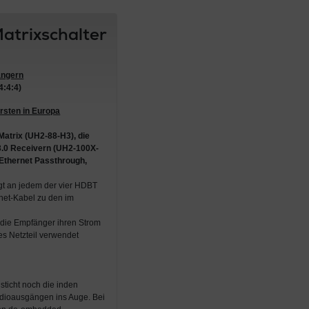
trixschalter
ängern
4:4:4)
rsten in Europa
Matrix (UH2-88-H3)
, die
.0 Receivern (UH2-100X-
Ethernet Passthrough
,
ägt an jedem der vier HDBT
net-Kabel zu den im
 die Empfänger ihren Strom
s Netzteil verwendet
ticht noch die inden
udioausgängen ins Auge. Bei