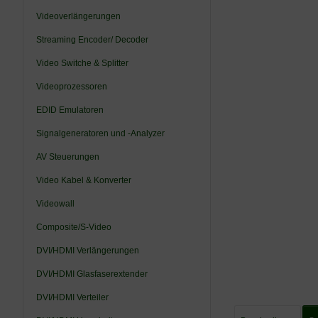
Videoverlängerungen
Streaming Encoder/ Decoder
Video Switche & Splitter
Videoprozessoren
EDID Emulatoren
Signalgeneratoren und -Analyzer
AV Steuerungen
Video Kabel & Konverter
Videowall
Composite/S-Video
DVI/HDMI Verlängerungen
DVI/HDMI Glasfaserextender
DVI/HDMI Verteiler