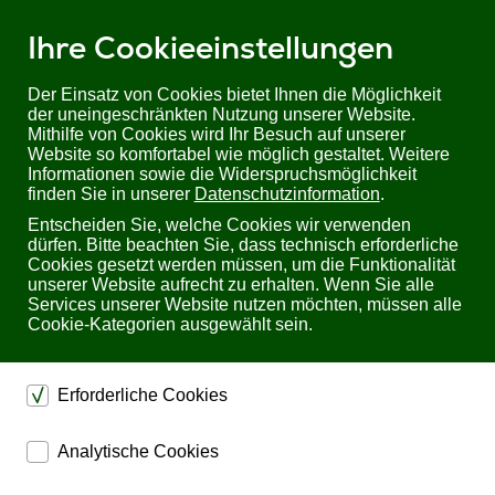
Ihre Cookieeinstellungen
Der Einsatz von Cookies bietet Ihnen die Möglichkeit
der uneingeschränkten Nutzung unserer Website.
Mithilfe von Cookies wird Ihr Besuch auf unserer
Sie befinden sich hier:
Startseite
Produkte
Videotechnik
Website so komfortabel wie möglich gestaltet. Weitere
Informationen sowie die Widerspruchsmöglichkeit
finden Sie in unserer
Datenschutzinformation
.
Professionelle Videotechnik
Entscheiden Sie, welche Cookies wir verwenden
dürfen. Bitte beachten Sie, dass technisch erforderliche
Cookies gesetzt werden müssen, um die Funktionalität
unserer Website aufrecht zu erhalten. Wenn Sie alle
Unverbindlich Informationen
Services unserer Website nutzen möchten, müssen alle
anfordern
Cookie-Kategorien ausgewählt sein.
Füllen Sie bitte dieses Formular aus, wenn Sie weitere
Informationen wünschen. Sie werden schnellstmöglich
Erforderliche Cookies
benachrichtigt.
Bitte füllen Sie
alle Pflichtfelder
* aus.
dienen dem technischen einwandfreien Betrieb unserer
Analytische Cookies
Website.
ermöglichen eine Websiteanalyse, um das
Sichern die Stabilität der Website