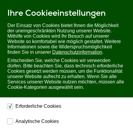
Ihre Cookieeinstellungen
Der Einsatz von Cookies bietet Ihnen die Möglichkeit
der uneingeschränkten Nutzung unserer Website.
Mithilfe von Cookies wird Ihr Besuch auf unserer
Sie befinden sich hier:
Startseite
Produkte
Videotechnik
Website so komfortabel wie möglich gestaltet. Weitere
Aurora PS0081-1 | 24W High Power PoE Injektor
Informationen sowie die Widerspruchsmöglichkeit
finden Sie in unserer
Datenschutzinformation
.
Aurora PS0081-1 24W High Power PoE Injektor
Entscheiden Sie, welche Cookies wir verwenden
dürfen. Bitte beachten Sie, dass technisch erforderliche
Cookies gesetzt werden müssen, um die Funktionalität
unserer Website aufrecht zu erhalten. Wenn Sie alle
Services unserer Website nutzen möchten, müssen alle
Cookie-Kategorien ausgewählt sein.
Erforderliche Cookies
dienen dem technischen einwandfreien Betrieb unserer
Analytische Cookies
Website.
ermöglichen eine Websiteanalyse, um das
Sichern die Stabilität der Website