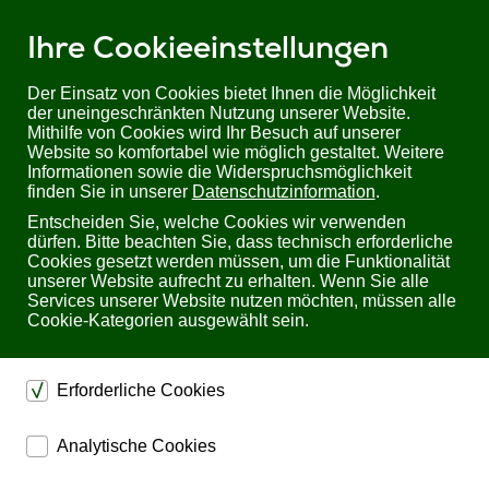
Ihre Cookieeinstellungen
Der Einsatz von Cookies bietet Ihnen die Möglichkeit
der uneingeschränkten Nutzung unserer Website.
Mithilfe von Cookies wird Ihr Besuch auf unserer
Sie befinden sich hier:
Startseite
Produkte
USV
Website so komfortabel wie möglich gestaltet. Weitere
Informationen sowie die Widerspruchsmöglichkeit
finden Sie in unserer
Datenschutzinformation
.
Unterbrechungsfreie
Entscheiden Sie, welche Cookies wir verwenden
Stromversorgung (USV)
dürfen. Bitte beachten Sie, dass technisch erforderliche
Cookies gesetzt werden müssen, um die Funktionalität
unserer Website aufrecht zu erhalten. Wenn Sie alle
Services unserer Website nutzen möchten, müssen alle
Cookie-Kategorien ausgewählt sein.
Unverbindlich Informationen
anfordern
Erforderliche Cookies
Füllen Sie bitte dieses Formular aus, wenn Sie weitere
Informationen wünschen. Sie werden schnellstmöglich
dienen dem technischen einwandfreien Betrieb unserer
benachrichtigt.
Analytische Cookies
Website.
Bitte füllen Sie
alle Pflichtfelder
* aus.
ermöglichen eine Websiteanalyse, um das
Sichern die Stabilität der Website