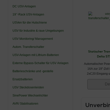
DC USV-Anlagen
19’’-Rack USV-Anlagen
USVen für die Hutschiene
USV für Industrie & raue Umgebungen
USV Monitoring/ Management
Autom. Transferschalter
Statischer Tran
USV-Anlagen mit Lithium-Batterien
Delta S
Externe Bypass-Schalter für USV Anlagen
Automatischer Powe
16A zur 19"-Zoll
Batterieschränke und -gestelle
2xC20 Eingang 
Au
Ersatzbatterien
De
USV Steckdosenleisten
SinePower Wechselrichter
Unverbin
AVR/ Stabilisatoren