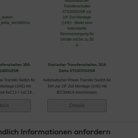
sferschalter, 16A
Statischer Transferschalter, 30A
TS16002SR
Delta STS30002SR
r Transfer Switch für
Automatischer Power Transfer Switch für
 Montage (1HE) mit
30A zur 19"-Zoll Montage (1HE) mit
und 4xC13 + 1xC19
IEC309/L6 Anschlüssen
sgang
tails
Details
dlich Informationen anfordern