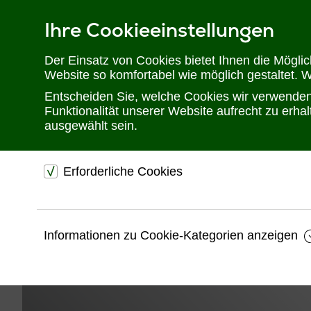
Ihre Cookieeinstellungen
Telefon: 02302 28 28 30
Der Einsatz von Cookies bietet Ihnen die Mögli
Website so komfortabel wie möglich gestaltet. 
Entscheiden Sie, welche Cookies wir verwenden 
Funktionalität unserer Website aufrecht zu erh
ausgewählt sein.
Erforderliche Cookies
dienen dem technischen einwandfreien Betrieb unsere
Website.
Informationen zu Cookie-Kategorien anzeigen
Sichern die Stabilität der Website
Speichern den Fortschritt Ihrer Bestellung
Speichern Ihre Log-In Daten