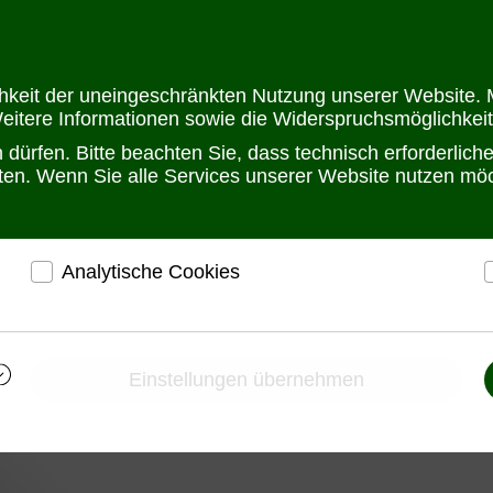
Öffnungszeit
chkeit der uneingeschränkten Nutzung unserer Website. M
Weitere Informationen sowie die Widerspruchsmöglichkeit
dürfen. Bitte beachten Sie, dass technisch erforderlic
alten. Wenn Sie alle Services unserer Website nutzen m
Analytische Cookies
r
ermöglichen eine Websiteanalyse, um das
h
Besucherverhalten kennenzulernen und die Website
i
darauf abgestimmt zu gestalten
Einstellungen übernehmen
Ermöglichen eine Verbesserung des
Nutzererlebnisses