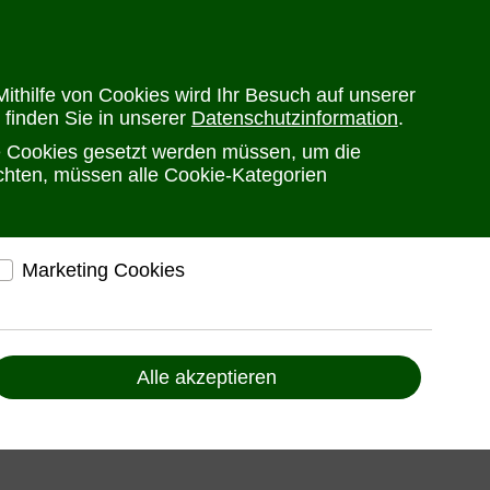
en
Versandkosten
Widerrufsrecht
Warenkorb
Newsletter
0
ithilfe von Cookies wird Ihr Besuch auf unserer
 finden Sie in unserer
Datenschutzinformation
.
he Cookies gesetzt werden müssen, um die
PRODUKTE
HERSTELLER
ANSPRECHPARTNER
öchten, müssen alle Cookie-Kategorien
Marketing Cookies
elfen, Ihnen auf und außerhalb von www.ute.de
ndividuelle Angebote und Services anbieten zu
können
Alle akzeptieren
Liefern Anzeigen, die zu Ihren Interessen passen
Bereitstellung von individuellen und auf Sie
zugeschnittenen Angeboten, um Ihnen den
bestmöglichen Service anbieten zu können