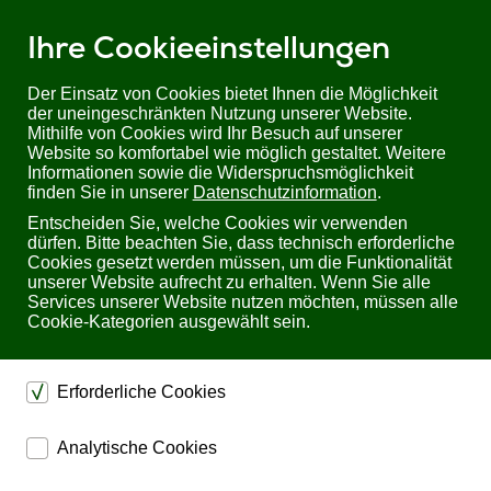
Ihre Cookieeinstellungen
Der Einsatz von Cookies bietet Ihnen die Möglichkeit
der uneingeschränkten Nutzung unserer Website.
Mithilfe von Cookies wird Ihr Besuch auf unserer
Sie befinden sich hier:
Startseite
Produkte
KVM
Website so komfortabel wie möglich gestaltet. Weitere
Informationen sowie die Widerspruchsmöglichkeit
finden Sie in unserer
Datenschutzinformation
.
Professionelle Keyboard-Video-
Entscheiden Sie, welche Cookies wir verwenden
Mouse (KVM) Systeme
dürfen. Bitte beachten Sie, dass technisch erforderliche
Cookies gesetzt werden müssen, um die Funktionalität
unserer Website aufrecht zu erhalten. Wenn Sie alle
Services unserer Website nutzen möchten, müssen alle
Cookie-Kategorien ausgewählt sein.
Unverbindlich Informationen
anfordern
Erforderliche Cookies
Füllen Sie bitte dieses Formular aus, wenn Sie weitere
Informationen wünschen. Sie werden schnellstmöglich
dienen dem technischen einwandfreien Betrieb unserer
benachrichtigt.
Analytische Cookies
Website.
Bitte füllen Sie
alle Pflichtfelder
* aus.
ermöglichen eine Websiteanalyse, um das
Sichern die Stabilität der Website