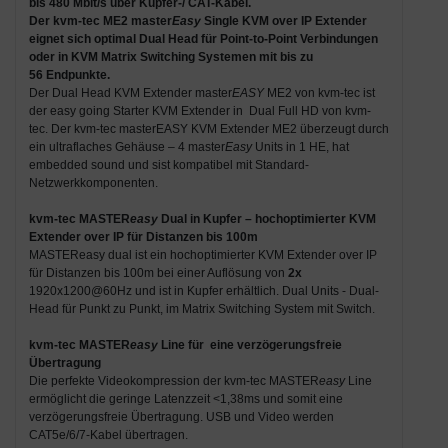
bis 480 Mbit/s über Kupfer-/ CAT-Kabel
.
Der
kvm-tec ME2 master
Easy
Single KVM over IP Extender
eignet sich optimal Dual Head für
Point-to-Point Verbindungen
oder in
KVM Matrix Switching Systemen mit bis zu
56 Endpunkte
.
Der Dual Head KVM Extender master
EASY
ME2 von kvm-tec ist
der easy going Starter KVM Extender in Dual Full HD von kvm-
tec. Der kvm-tec masterEASY KVM Extender ME2 überzeugt durch
ein ultraflaches Gehäuse – 4 master
Easy
Units in 1 HE, hat
embedded sound und sist kompatibel mit Standard-
Netzwerkkomponenten.
kvm-tec MASTER
easy
Dual in Kupfer – hochoptimierter KVM
Extender over IP für Distanzen bis 100m
MASTEReasy dual ist ein hochoptimierter KVM Extender over IP
für Distanzen bis 100m bei einer Auflösung von
2x
1920x1200@60Hz und ist in Kupfer erhältlich. Dual Units - Dual-
Head für Punkt zu Punkt, im Matrix Switching System mit Switch.
kvm-tec MASTER
easy
Line für eine verzögerungsfreie
Übertragung
Die perfekte Videokompression der kvm-tec MASTER
easy
Line
ermöglicht die geringe Latenzzeit <1,38ms und somit eine
verzögerungsfreie Übertragung. USB und Video werden
CAT5e/6/7-Kabel übertragen.