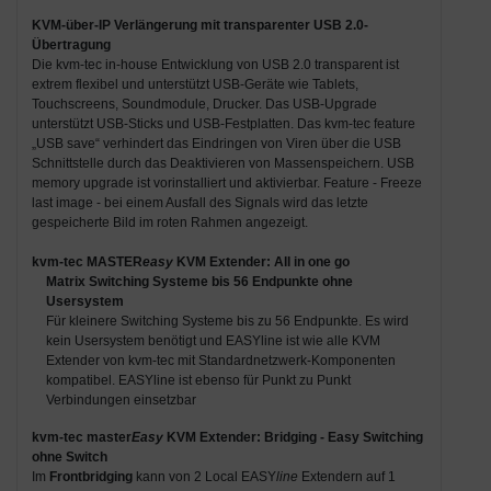
KVM-über-IP Verlängerung mit transparenter USB 2.0-
Übertragung
Die kvm-tec in-house Entwicklung von USB 2.0 transparent ist
extrem flexibel und unterstützt USB-Geräte wie Tablets,
Touchscreens, Soundmodule, Drucker. Das USB-Upgrade
unterstützt USB-Sticks und USB-Festplatten. Das kvm-tec feature
„USB save“ verhindert das Eindringen von Viren über die USB
Schnittstelle durch das Deaktivieren von Massenspeichern. USB
memory upgrade ist vorinstalliert und aktivierbar. Feature - Freeze
last image - bei einem Ausfall des Signals wird das letzte
gespeicherte Bild im roten Rahmen angezeigt.
kvm-tec MASTER
easy
KVM Extender: All in one go
Matrix Switching Systeme bis 56 Endpunkte ohne
Usersystem
Für kleinere Switching Systeme bis zu 56 Endpunkte. Es wird
kein Usersystem benötigt und EASYline ist wie alle KVM
Extender von kvm-tec mit Standardnetzwerk-Komponenten
kompatibel. EASYline ist ebenso für Punkt zu Punkt
Verbindungen einsetzbar
kvm-tec master
Easy
KVM Extender: Bridging - Easy Switching
ohne Switch
Im
Frontbridging
kann von 2 Local EASY
line
Extendern auf 1