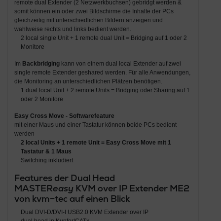
remote dual Extender (2 Netzwerkbuchsen) gebridgt werden &
somit können ein oder zwei Bildschirme die Inhalte der PCs
gleichzeitig mit unterschiedlichen Bildern anzeigen und
wahlweise rechts und links bedient werden.
2 local single Unit + 1 remote dual Unit = Bridging auf 1 oder 2
Monitore
Im
Backbridging
kann von einem dual local Extender auf zwei
single remote Extender geshared werden. Für alle Anwendungen,
die Monitoring an unterschiedlichen Plätzen benötigen.
1 dual local Unit + 2 remote Units = Bridging oder Sharing auf 1
oder 2 Monitore
Easy Cross Move - Softwarefeature
mit einer Maus und einer Tastatur können beide PCs bedient
werden
2 local Units + 1 remote Unit = Easy Cross Move mit 1
Tastatur & 1 Maus
Switching inkludiert
Features der Dual Head
MASTER
easy
KVM over IP Extender ME2
von kvm−tec auf einen Blick
Dual DVI-D/DVI-I USB2.0 KVM Extender over IP