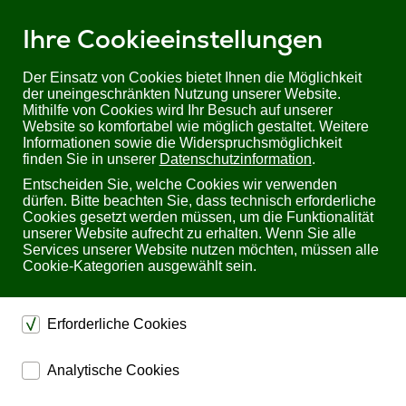
Ihre Cookieeinstellungen
Der Einsatz von Cookies bietet Ihnen die Möglichkeit
der uneingeschränkten Nutzung unserer Website.
Mithilfe von Cookies wird Ihr Besuch auf unserer
Sie befinden sich hier:
Startseite
Produkte
KVM
Website so komfortabel wie möglich gestaltet. Weitere
kvm-tec masterEasy ME2 | Dual Head DVI USB2.0 over IP Extender-Set
Informationen sowie die Widerspruchsmöglichkeit
(Kupfer)
finden Sie in unserer
Datenschutzinformation
.
Entscheiden Sie, welche Cookies wir verwenden
kvm-tec masterEasy ME2 Dual Head DVI USB2.0
dürfen. Bitte beachten Sie, dass technisch erforderliche
over IP Extender-Set (Kupfer)
Cookies gesetzt werden müssen, um die Funktionalität
unserer Website aufrecht zu erhalten. Wenn Sie alle
Services unserer Website nutzen möchten, müssen alle
Cookie-Kategorien ausgewählt sein.
Erforderliche Cookies
dienen dem technischen einwandfreien Betrieb unserer
Analytische Cookies
Website.
ermöglichen eine Websiteanalyse, um das
Sichern die Stabilität der Website