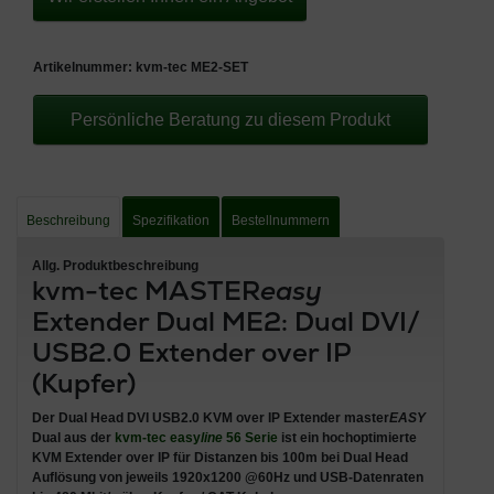
Artikelnummer:
kvm-tec ME2-SET
Persönliche Beratung zu diesem Produkt
Beschreibung
Spezifikation
Bestellnummern
Allg. Produktbeschreibung
kvm-tec MASTER
easy
Extender Dual ME2: Dual DVI/
USB2.0 Extender over IP
(Kupfer)
Der
Dual Head DVI USB2.0 KVM over IP Extender master
EASY
Dual
aus der
kvm-tec easy
line
56
Serie
ist ein
hochoptimierte
KVM Extender over IP für Distanzen bis 100m bei Dual Head
Auflösung von jeweils 1920x1200 @60Hz und USB-Datenraten