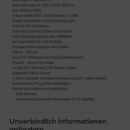
dual head in Kupfer/CATx
max Auflösung 2x 1920 x 1200 @60 Hz
max Distanz 100m
4 dual master
EASY
KVM Extender in 1HE
Sound embedded & Sound analog (opt)
VGA als DVI übertragen
Dual Head Full HD Videos in Echtzeit
USB Übertragungsrate max 480Mbit/s
nur zwei Kabel für USB & Video
Firmware flash upgrade ohne Kabel
VGA in - DVI out
Dual DVI Verlängerung ohne Qualitätsverlust
Feature - freeze last image
Local/CPU -Remote/CON Monitor Output
upgrades USB & Sound
2 Jahre Garantie, Garantieverlängerung auf 5 Jahre möglich
Automatische Plug & Play Installation
bereits vorinstalliert und aktivierbar:
USB Memory
Sound analog in beide Richtungen in CD Qualität
Unverbindlich Informationen
anfordern