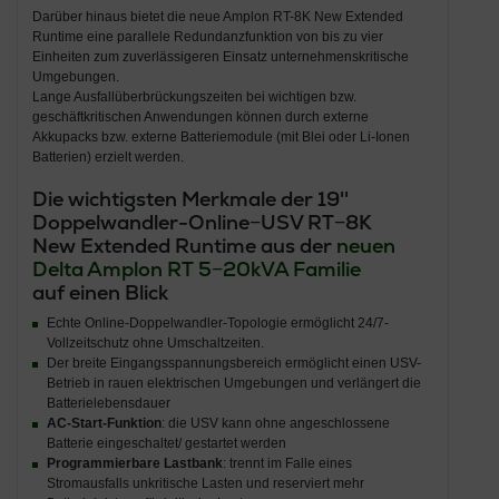
Darüber hinaus bietet die neue Amplon RT-8K New Extended
Runtime eine parallele Redundanzfunktion von bis zu vier
Einheiten zum zuverlässigeren Einsatz unternehmenskritische
Umgebungen.
Lange Ausfallüberbrückungszeiten bei wichtigen bzw.
geschäftkritischen Anwendungen können durch externe
Akkupacks bzw. externe Batteriemodule (mit Blei oder Li-Ionen
Batterien) erzielt werden.
Die wichtigsten Merkmale der 19''
Doppelwandler-Online−USV RT−8K
New Extended Runtime aus der
neuen
Delta Amplon RT 5−20kVA Familie
auf einen Blick
Echte Online-Doppelwandler-Topologie ermöglicht 24/7-
Vollzeitschutz ohne Umschaltzeiten.
Der breite Eingangsspannungsbereich ermöglicht einen USV-
Betrieb in rauen elektrischen Umgebungen und verlängert die
Batterielebensdauer
AC-Start-Funktion
: die USV kann ohne angeschlossene
Batterie eingeschaltet/ gestartet werden
Programmierbare Lastbank
: trennt im Falle eines
Stromausfalls unkritische Lasten und reserviert mehr