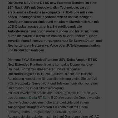
Die
Online-USV Delta RT-8K new Extended Runtime
ist eine
19"- Rack-USV mit Doppelwandler-Technologie
, die ein
erstklassiges Designs in kompakter 2HE-Größe mit einer
hohen Leistungsdichte, Systemeffizienz und vielseitigen
Konfigurationen verbindet und mit einem übersichtilichen mit
LCD-Display ausgestattet ist. Sie erfüllt damit alle
Anforderungen anspruchsvoller Kunden und bietet, nicht nur
durch die parallele Kapazität von bis zu vier Einheiten, einen
zuverlässigen Stromversorgungsschutz für Server, Daten- und
Rechenzentren, Netzwerke, Voice over IP, Telekommunikation
und Produktions­anlagen.
Die
neue 8kVA Extended Runtime USV
,
Delta Amplon RT-8K
New Extended Runtime
, ist eine kompakte Doppelwandler-
Online-USV mit
frei skalierbarer und verlängerter
Überbrückungszeit
in 19-Zoll Bauform, die für Ihre ktitische
Ausrüstung konsistente Sinuswellenleistung bietet. Sie schützt
PCs, Netzwerke, Server, VoIP und Telekommunikation vor einer
Unterbrechung in der Stromversorgung.
Mit ihrer erweiterten Architektur überzeugt diese 19''-Rack-USV
aus der
neuen Delta RT-Serie 5-20 kVA
durch die Doppelwandler-
Online-Technologie, eine hohe Energiedichte und einem
Ausgangs­leistungs­faktor von 1,0
kombiniert mit einem
hervoragenden Energieeinsparpotenzial. Dieser für
Ausgangsleistungsfaktor maximiert, auf Grundlage eines AC-AC