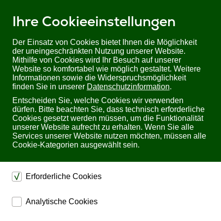
Ihre Cookieeinstellungen
Der Einsatz von Cookies bietet Ihnen die Möglichkeit
der uneingeschränkten Nutzung unserer Website.
Mithilfe von Cookies wird Ihr Besuch auf unserer
Sie befinden sich hier:
Startseite
Produkte
USV
USV bis 10kVA
Website so komfortabel wie möglich gestaltet. Weitere
Delta Amplon RT-Serie (5-20kVA)
Informationen sowie die Widerspruchsmöglichkeit
Delta Amplon RT-8K | Extended Runtime | einphasig, 8 kVA/ 8 kW
finden Sie in unserer
Datenschutzinformation
.
Entscheiden Sie, welche Cookies wir verwenden
Delta Amplon RT-8K Extended Runtime einphasig,
dürfen. Bitte beachten Sie, dass technisch erforderliche
8 kVA/ 8 kW
Cookies gesetzt werden müssen, um die Funktionalität
unserer Website aufrecht zu erhalten. Wenn Sie alle
Services unserer Website nutzen möchten, müssen alle
Cookie-Kategorien ausgewählt sein.
Erforderliche Cookies
dienen dem technischen einwandfreien Betrieb unserer
Analytische Cookies
Website.
ermöglichen eine Websiteanalyse, um das
Sichern die Stabilität der Website