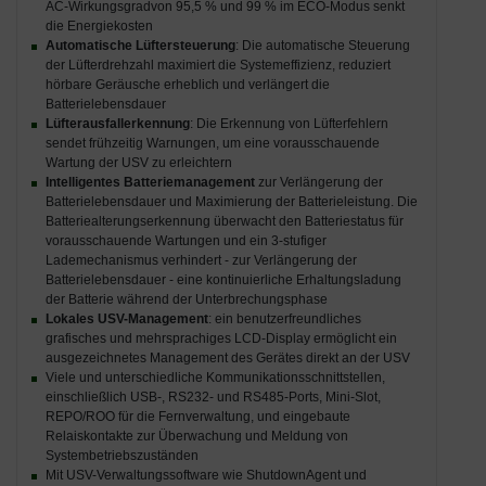
AC-Wirkungsgradvon 95,5 % und 99 % im ECO-Modus senkt
die Energiekosten
Automatische Lüftersteuerung
: Die automatische Steuerung
der Lüfterdrehzahl maximiert die Systemeffizienz, reduziert
hörbare Geräusche erheblich und verlängert die
Batterielebensdauer
Lüfterausfallerkennung
: Die Erkennung von Lüfterfehlern
sendet frühzeitig Warnungen, um eine vorausschauende
Wartung der USV zu erleichtern
Intelligentes Batteriemanagement
zur Verlängerung der
Batterielebensdauer und Maximierung der Batterieleistung. Die
Batteriealterungserkennung überwacht den Batteriestatus für
vorausschauende Wartungen und ein 3-stufiger
Lademechanismus verhindert - zur Verlängerung der
Batterielebensdauer - eine kontinuierliche Erhaltungsladung
der Batterie während der Unterbrechungsphase
Lokales USV-Management
: ein benutzerfreundliches
grafisches und mehrsprachiges LCD-Display ermöglicht ein
ausgezeichnetes Management des Gerätes direkt an der USV
Viele und unterschiedliche Kommunikationsschnittstellen,
einschließlich USB-, RS232- und RS485-Ports, Mini-Slot,
REPO/ROO für die Fernverwaltung, und eingebaute
Relaiskontakte zur Überwachung und Meldung von
Systembetriebszuständen
Mit USV-Verwaltungssoftware wie ShutdownAgent und