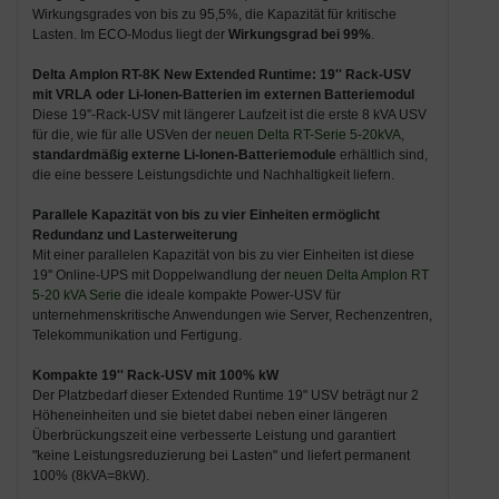
Wirkungsgrades von bis zu 95,5%, die Kapazität für kritische
Lasten. Im ECO-Modus liegt der
Wirkungsgrad bei 99%
.
Delta Amplon RT-8K New Extended Runtime: 19'' Rack-USV
mit VRLA oder Li-Ionen-Batterien im externen Batteriemodul
Diese 19''-Rack-USV mit längerer Laufzeit ist die erste 8 kVA USV
für die, wie für alle USVen der
neuen Delta RT-Serie 5-20kVA
,
standardmäßig externe Li-Ionen-Batteriemodule
erhältlich sind,
die eine bessere Leistungsdichte und Nachhaltigkeit liefern.
Parallele Kapazität von bis zu vier Einheiten ermöglicht
Redundanz und Lasterweiterung
Mit einer parallelen Kapazität von bis zu vier Einheiten ist diese
19'' Online-UPS mit Doppelwandlung der
neuen Delta Amplon RT
5-20 kVA Serie
die ideale kompakte Power-USV für
unternehmenskritische Anwendungen wie Server, Rechenzentren,
Telekommunikation und Fertigung.
Kompakte 19'' Rack-USV mit 100% kW
Der Platzbedarf dieser Extended Runtime 19" USV beträgt nur 2
Höheneinheiten und sie bietet dabei neben einer längeren
Überbrückungszeit eine verbesserte Leistung und garantiert
"keine Leistungsreduzierung bei Lasten" und liefert permanent
100% (8kVA=8kW).