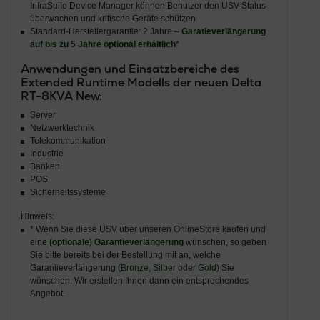
InfraSuite Device Manager können Benutzer den USV-Status
überwachen und kritische Geräte schützen
Standard-Herstellergarantie: 2 Jahre –
Garatieverlängerung
auf bis zu 5 Jahre optional erhältlich
*
Anwendungen und Einsatzbereiche des
Extended Runtime Modells der neuen Delta
RT-8KVA New:
Server
Netzwerktechnik
Telekommunikation
Industrie
Banken
POS
Sicherheitssysteme
Hinweis:
* Wenn Sie diese USV über unseren OnlineStore kaufen und
eine
(optionale) Garantieverlängerung
wünschen, so geben
Sie bitte bereits bei der Bestellung mit an, welche
Garantieverlängerung (
Bronze
,
Silber
oder
Gold
) Sie
wünschen. Wir erstellen Ihnen dann ein entsprechendes
Angebot.