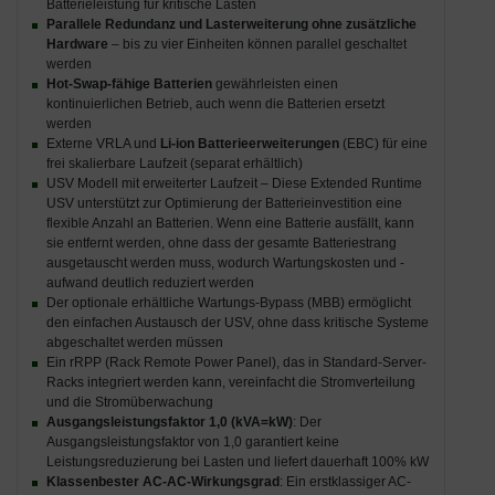
Batterieleistung für kritische Lasten
Parallele Redundanz und Lasterweiterung ohne zusätzliche
Hardware
– bis zu vier Einheiten können parallel geschaltet
werden
Hot-Swap-fähige Batterien
gewährleisten einen
kontinuierlichen Betrieb, auch wenn die Batterien ersetzt
werden
Externe VRLA und
Li-ion Batterieerweiterungen
(EBC) für eine
frei skalierbare Laufzeit (separat erhältlich)
USV Modell mit erweiterter Laufzeit – Diese Extended Runtime
USV unterstützt zur Optimierung der Batterieinvestition eine
flexible Anzahl an Batterien. Wenn eine Batterie ausfällt, kann
sie entfernt werden, ohne dass der gesamte Batteriestrang
ausgetauscht werden muss, wodurch Wartungskosten und -
aufwand deutlich reduziert werden
Der optionale erhältliche Wartungs-Bypass (MBB) ermöglicht
den einfachen Austausch der USV, ohne dass kritische Systeme
abgeschaltet werden müssen
Ein rRPP (Rack Remote Power Panel), das in Standard-Server-
Racks integriert werden kann, vereinfacht die Stromverteilung
und die Stromüberwachung
Ausgangsleistungsfaktor 1,0 (kVA=kW)
: Der
Ausgangsleistungsfaktor von 1,0 garantiert keine
Leistungsreduzierung bei Lasten und liefert dauerhaft 100% kW
Klassenbester AC-AC-Wirkungsgrad
: Ein erstklassiger AC-