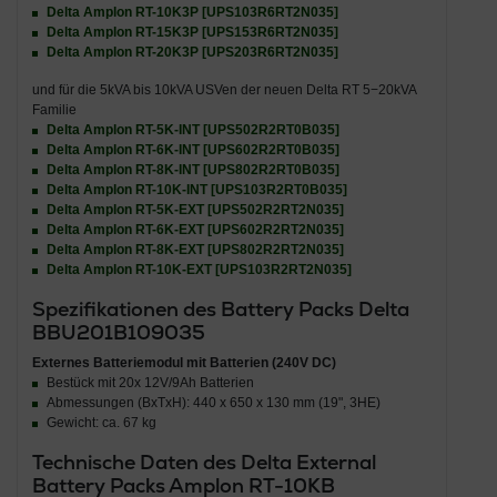
Delta Amplon RT-10K3P [UPS103R6RT2N035]
Delta Amplon RT-15K3P [UPS153R6RT2N035]
Delta Amplon RT-20K3P [UPS203R6RT2N035]
und für die 5kVA bis 10kVA USVen der neuen Delta RT 5−20kVA
Familie
Delta Amplon RT-5K-INT [UPS502R2RT0B035]
Delta Amplon RT-6K-INT [UPS602R2RT0B035]
Delta Amplon RT-8K-INT [UPS802R2RT0B035]
Delta Amplon RT-10K-INT [UPS103R2RT0B035]
Delta Amplon RT-5K-EXT [UPS502R2RT2N035]
Delta Amplon RT-6K-EXT [UPS602R2RT2N035]
Delta Amplon RT-8K-EXT [UPS802R2RT2N035]
Delta Amplon RT-10K-EXT [UPS103R2RT2N035]
Spezifikationen des Battery Packs Delta
BBU201B109035
Externes Batteriemodul mit Batterien (240V DC)
Bestück mit 20x 12V/9Ah Batterien
Abmessungen (BxTxH): 440 x 650 x 130 mm (19", 3HE)
Gewicht: ca. 67 kg
Technische Daten des Delta External
Battery Packs Amplon RT-10KB