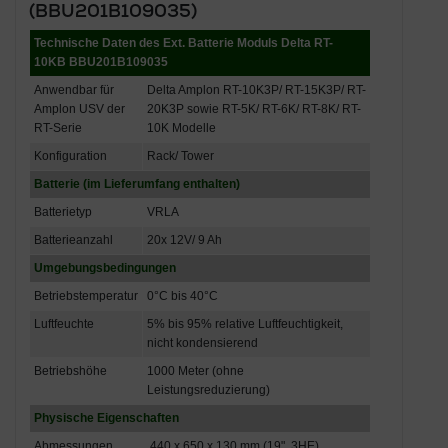
(BBU201B109035)
Technische Daten des Ext.
Batterie Moduls Delta RT-
10KB BBU201B109035
Anwendbar für
Delta Amplon RT-10K3P/ RT-15K3P/ RT-
Amplon USV der
20K3P sowie RT-5K/ RT-6K/ RT-8K/ RT-
RT-Serie
10K Modelle
Konfiguration
Rack/ Tower
Batterie (im Lieferumfang enthalten)
Batterietyp
VRLA
Batterieanzahl
20x 12V/ 9 Ah
Umgebungsbedingungen
Betriebstemperatur
0°C bis 40°C
Luftfeuchte
5% bis 95% relative Luftfeuchtigkeit,
nicht kondensierend
Betriebshöhe
1000 Meter (ohne
Leistungsreduzierung)
Physische Eigenschaften
Abmessungen
440 x 650 x 130 mm (19", 3HE)