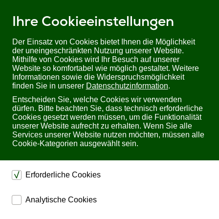
Ihre Cookieeinstellungen
Der Einsatz von Cookies bietet Ihnen die Möglichkeit
der uneingeschränkten Nutzung unserer Website.
Mithilfe von Cookies wird Ihr Besuch auf unserer
Sie befinden sich hier:
Startseite
Produkte
USV
USV bis 10kVA
Website so komfortabel wie möglich gestaltet. Weitere
Delta Amplon RT-Serie (5-20kVA)
Informationen sowie die Widerspruchsmöglichkeit
19'' Batteriemodul für Delta Amplon RT-5-20kVA USVen | Delta
finden Sie in unserer
Datenschutzinformation
.
BBU201B109035
Entscheiden Sie, welche Cookies wir verwenden
dürfen. Bitte beachten Sie, dass technisch erforderliche
19'' Batteriemodul für Delta Amplon RT-5-20kVA
Cookies gesetzt werden müssen, um die Funktionalität
USVen Delta BBU201B109035
unserer Website aufrecht zu erhalten. Wenn Sie alle
Services unserer Website nutzen möchten, müssen alle
Cookie-Kategorien ausgewählt sein.
Erforderliche Cookies
dienen dem technischen einwandfreien Betrieb unserer
Analytische Cookies
Website.
ermöglichen eine Websiteanalyse, um das
Sichern die Stabilität der Website