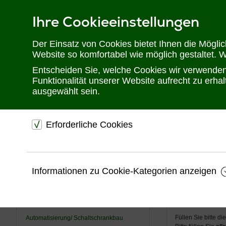
Ihre Cookieeinstellungen
Telefon: 02302 28 28 30
Der Einsatz von Cookies bietet Ihnen die Mögli
Website so komfortabel wie möglich gestaltet. 
Entscheiden Sie, welche Cookies wir verwenden 
Funktionalität unserer Website aufrecht zu erh
ausgewählt sein.
Erforderliche Cookies
Sie befinden sich hier:
Startseite
Produkte
Überspannungsschu
dienen dem technischen einwandfreien Betrieb unsere
Website.
Überspan
USV
Informationen zu Cookie-Kategorien anzeigen
Sichern die Stabilität der Website
KVM
Speichern den Fortschritt Ihrer Bestellung
Unverbin
Videotechnik
Speichern Ihre Log-In Daten
Füllen Sie bitte d
Automatisierung/ Schaltschrankbau