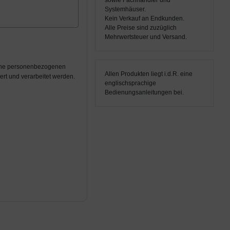
sowie Fachhändler und
Systemhäuser.
Kein Verkauf an Endkunden.
Alle Preise sind zuzüglich
Mehrwertsteuer und Versand.
eine personenbezogenen
Allen Produkten liegt i.d.R. eine
rt und verarbeitet werden.
englischsprachige
Bedienungsanleitungen bei.