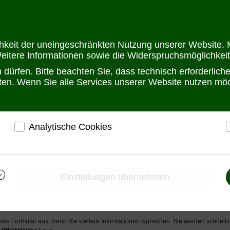
Öffnungszeit
chkeit der uneingeschränkten Nutzung unserer Website. M
Weitere Informationen sowie die Widerspruchsmöglichkeit
dürfen. Bitte beachten Sie, dass technisch erforderlic
alten. Wenn Sie alle Services unserer Website nutzen m
Analytische Cookies
tz
r
ermöglichen eine Websiteanalyse, um das
h
Besucherverhalten kennenzulernen und die Website
i
nungsschutz/ Überspannungsableiter
darauf abgestimmt zu gestalten
Einstellungen übernehmen
Ermöglichen eine Verbesserung des
Nutzererlebnisses
dlich Informationen anfordern
ieses Formular aus, wenn Sie weitere Informationen wünschen. Sie werden schnellst