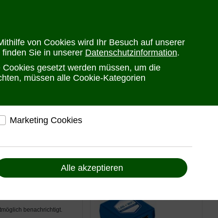
en
Versandkosten
Widerrufsrecht
Warenkorb
Newsletter
0
ithilfe von Cookies wird Ihr Besuch auf unserer
 finden Sie in unserer
Datenschutzinformation
.
he Cookies gesetzt werden müssen, um die
PRODUKTE
HERSTELLER
ANSPRECHPARTNER
öchten, müssen alle Cookie-Kategorien
Marketing Cookies
elfen, Ihnen auf und außerhalb von www.ute.de
ndividuelle Angebote und Services anbieten zu
können
Alle akzeptieren
Liefern Anzeigen, die zu Ihren Interessen passen
Bereitstellung von individuellen und auf Sie
zugeschnittenen Angeboten, um Ihnen den
bestmöglichen Service anbieten zu können
möglich benachrichtigt.