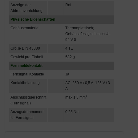
Anzeige der
Rot
Abtrennvorrichtung
Physische Eigenschaften
Gehäusematerial
Thermoplastisch;
Gehäusefestigkeit nach UL
94 V-0
Größe DIN 43880
4 TE
Gewicht pro Einheit
582 g
Fernmeldekontakt
Fernsignal Kontakte
Ja
Kontaktbelastung
AC: 250 V / 0,5 A; 125 V / 3
A
2
Anschlussquerschnitt
max 1,5 mm
(Fernsignal)
Anzugsdrehmoment
0,25 Nm
für Fernsignal