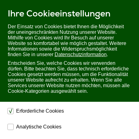
Ihre Cookieeinstellungen
Der Einsatz von Cookies bietet Ihnen die Möglichkeit
der uneingeschränkten Nutzung unserer Website.
Mithilfe von Cookies wird Ihr Besuch auf unserer
Sie befinden sich hier:
Startseite
Produkte
Überspannungsschutz
Website so komfortabel wie möglich gestaltet. Weitere
PROBLOC BSR 50/440 (3+1) von ISKRA
Informationen sowie die Widerspruchsmöglichkeit
finden Sie in unserer
Datenschutzinformation
.
PROBLOC BSR 50/440 (3+1) von ISKRA
Entscheiden Sie, welche Cookies wir verwenden
dürfen. Bitte beachten Sie, dass technisch erforderliche
Cookies gesetzt werden müssen, um die Funktionalität
unserer Website aufrecht zu erhalten. Wenn Sie alle
Services unserer Website nutzen möchten, müssen alle
Cookie-Kategorien ausgewählt sein.
Erforderliche Cookies
dienen dem technischen einwandfreien Betrieb unserer
Analytische Cookies
Website.
ermöglichen eine Websiteanalyse, um das
Sichern die Stabilität der Website