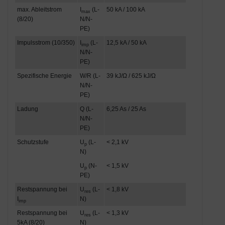
max. Ableitstrom
I
(L-
50 kA / 100 kA
max
(8/20)
N/N-
PE)
Impulsstrom (10/350)
I
(L-
12,5 kA / 50 kA
imp
N/N-
PE)
Spezifische Energie
W/R (L-
39 kJ/Ω / 625 kJ/Ω
N/N-
PE)
Ladung
Q (L-
6,25 As / 25 As
N/N-
PE)
Schutzstufe
U
(L-
< 2,1 kV
p
N)
U
(N-
< 1,5 kV
p
PE)
Restspannung bei
U
(L-
< 1,8 kV
res
I
N)
imp
Restspannung bei
U
(L-
< 1,3 kV
res
5kA (8/20)
N)