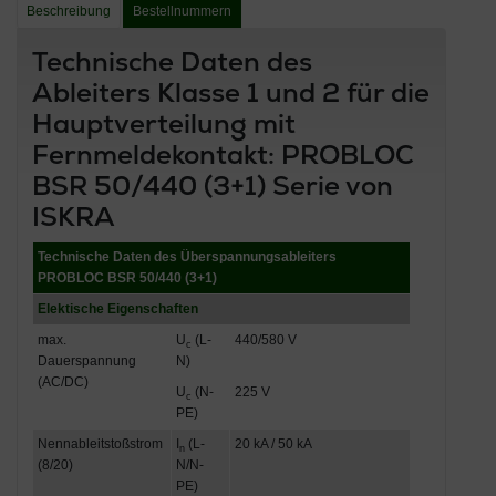
Beschreibung
Bestellnummern
Technische Daten des
Ableiters Klasse 1 und 2 für die
Hauptverteilung mit
Fernmeldekontakt: PROBLOC
BSR 50/440 (3+1) Serie von
ISKRA
Technische Daten des Überspannungsableiters
PROBLOC BSR 50/440 (3+1)
Elektische Eigenschaften
max.
U
(L-
440/580 V
c
Dauerspannung
N)
(AC/DC)
U
(N-
225 V
c
PE)
Nennableitstoßstrom
I
(L-
20 kA / 50 kA
n
(8/20)
N/N-
PE)