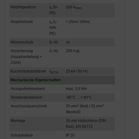
Netzfolgestrom
I
(N-
100 A
fi
RMS
PE)
Ansprechzeit
t
(L-
< 25ns/ 100ns
A
N/N-
PE)
Wärmeschutz
(L-N)
Ja
Vorsicherung
(L-N)
250 A gL
(Hauptverteilung >
250A)
Kurzschlußstoßstrom
I
25 kA / 50 Hz
SCCR
Mechanische Eigenschaften
Anzugsdrehmoment
max. 3,0 Nm
Temperaturbereich
-40°C ... + 80°C
2
2
Anschlussquerschnitt
35 mm
(fest) / 25 mm
(flexibel)
Montage
35 mm Hutschiene (DIN
Rail), EN 60715
Schutzkalsse
IP 20