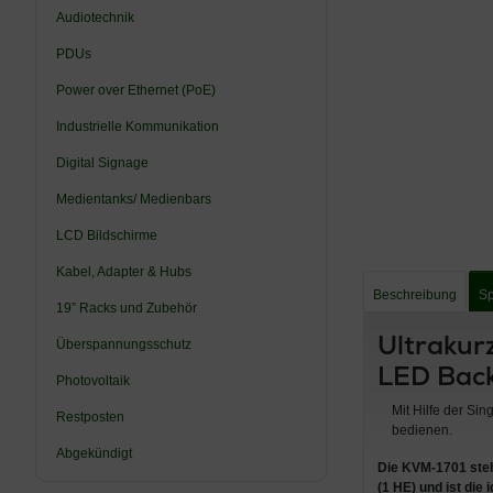
Audiotechnik
PDUs
Power over Ethernet (PoE)
Industrielle Kommunikation
Digital Signage
Medientanks/ Medienbars
LCD Bildschirme
Kabel, Adapter & Hubs
Beschreibung
Sp
19” Racks und Zubehör
Ultrakur
Überspannungsschutz
LED Back
Photovoltaik
Mit Hilfe der S
Restposten
bedienen.
Abgekündigt
Die KVM-1701 steht
(1 HE)
und ist die 