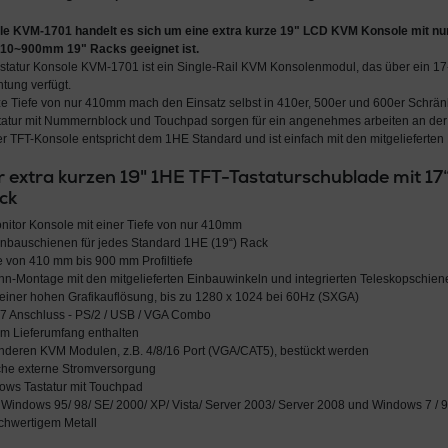
le KVM-1701
handelt es sich um eine
extra kurze 19" LCD KVM Konsole
mit nu
 410~900mm 19" Racks
geeignet ist.
statur Konsole KVM-1701 ist ein Single-Rail KVM Konsolenmodul, das über ein 17
tung verfügt.
e Tiefe von nur 410mm mach den Einsatz selbst in 410er, 500er und 600er Schrän
astatur mit Nummernblock und Touchpad sorgen für ein angenehmes arbeiten an d
 TFT-Konsole entspricht dem 1HE Standard und ist einfach mit den mitgelieferten
r extra kurzen 19" 1HE TFT-Tastaturschublade mit 1
ick
itor Konsole mit einer Tiefe von nur 410mm
inbauschienen für jedes Standard 1HE (19“) Rack
fe von 410 mm bis 900 mm Profiltiefe
nn-Montage mit den mitgelieferten Einbauwinkeln und integrierten Teleskopschien
einer hohen Grafikauflösung, bis zu 1280 x 1024 bei 60Hz (SXGA)
37 Anschluss - PS/2 / USB / VGA Combo
im Lieferumfang enthalten
anderen KVM Modulen, z.B. 4/8/16 Port (VGA/CAT5), bestückt werden
iche externe Stromversorgung
ows Tastatur mit Touchpad
 Windows 95/ 98/ SE/ 2000/ XP/ Vista/ Server 2003/ Server 2008 und Windows 7 / 9 
hwertigem Metall