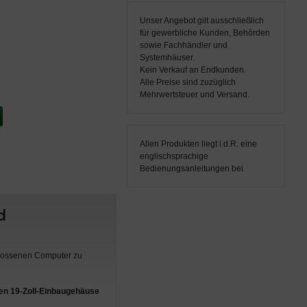
Unser Angebot gilt ausschließlich
für gewerbliche Kunden, Behörden
sowie Fachhändler und
Systemhäuser.
Kein Verkauf an Endkunden.
Alle Preise sind zuzüglich
Mehrwertsteuer und Versand.
Allen Produkten liegt i.d.R. eine
englischsprachige
Bedienungsanleitungen bei.
d
hlossenen Computer zu
ten 19-Zoll-Einbaugehäuse