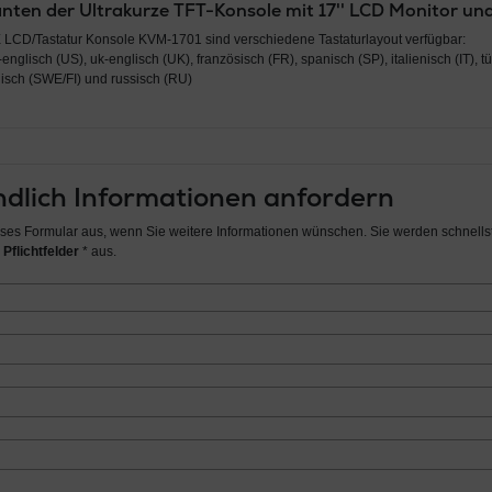
nten der Ultrakurze TFT-Konsole mit 17'' LCD Monitor un
E LCD/Tastatur Konsole KVM-1701 sind verschiedene Tastaturlayout verfügbar:
englisch (US), uk-englisch (UK), französisch (FR), spanisch (SP), italienisch (IT), t
nisch (SWE/FI) und russisch (RU)
dlich Informationen anfordern
ieses Formular aus, wenn Sie weitere Informationen wünschen. Sie werden schnellst
 Pflichtfelder
* aus.