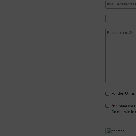
Für den U.T.E.
Ich habe die
D
Daten - wie in