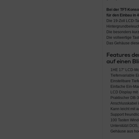
Bei der
TFT-Konso
für den
Einbau in
Die 19-Zoll LCD-Ta
Hintergrundbeleuch
Die besonders kurz
Die vollwertige T
Das Gehäuse dieser
Features de
auf einen Bl
1HE 17“ LCD-Mon
Tiefenvariable E
Einstellbare Tie
Einfache Ein-Ma
LCD Display mit 
Praktischer DB-
Anschlusskabel 
Kann leicht mit 
Support freundl
100 Tasten Wind
Unterstützt DOS,
Gehäuse aus hoc