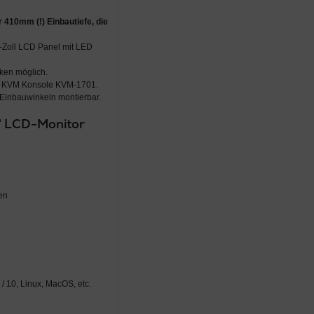
r
410mm (!) Einbautiefe
, die
-Zoll LCD Panel mit LED
ken möglich.
er KVM Konsole KVM-1701.
 Einbauwinkeln montierbar.
7“ LCD-Monitor
en
/ 10, Linux, MacOS, etc.