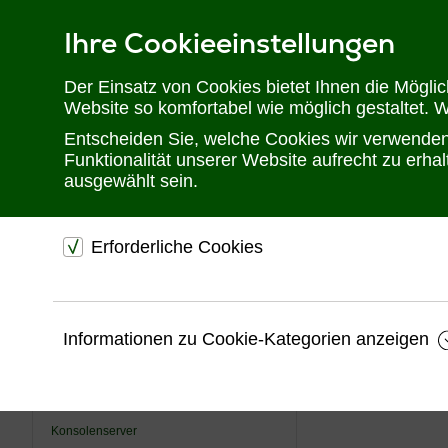
Ihre Cookieeinstellungen
Telefon: 02302 28 28 30
Der Einsatz von Cookies bietet Ihnen die Mögli
Website so komfortabel wie möglich gestaltet. 
Entscheiden Sie, welche Cookies wir verwenden 
Funktionalität unserer Website aufrecht zu erh
ausgewählt sein.
Sie befinden sich hier:
Startseite
Produkte
KVM
TFT Schubladen
Erforderliche Cookies
USV
dienen dem technischen einwandfreien Betrieb unsere
KVM
Website.
Videotechnik
Informationen zu Cookie-Kategorien anzeigen
Sichern die Stabilität der Website
Automatisierung/ Schaltschrankbau
Speichern den Fortschritt Ihrer Bestellung
Überwachung
Speichern Ihre Log-In Daten
Konsolenserver