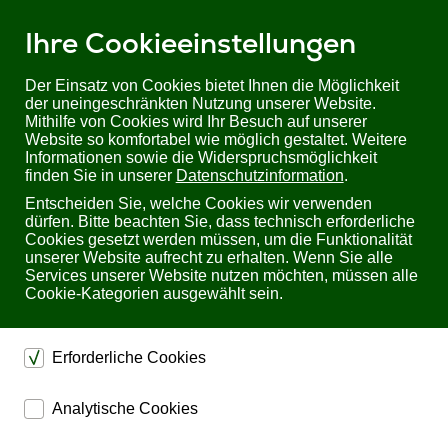
Ihre Cookieeinstellungen
Der Einsatz von Cookies bietet Ihnen die Möglichkeit
der uneingeschränkten Nutzung unserer Website.
Mithilfe von Cookies wird Ihr Besuch auf unserer
Website so komfortabel wie möglich gestaltet. Weitere
Informationen sowie die Widerspruchsmöglichkeit
finden Sie in unserer
Datenschutzinformation
.
Entscheiden Sie, welche Cookies wir verwenden
dürfen. Bitte beachten Sie, dass technisch erforderliche
Cookies gesetzt werden müssen, um die Funktionalität
unserer Website aufrecht zu erhalten. Wenn Sie alle
Services unserer Website nutzen möchten, müssen alle
Cookie-Kategorien ausgewählt sein.
Sie befinden sich hier:
Startseite
Produkte
Audiotechnik
Audiotechnik von PTN
Erforderliche Cookies
Electronics
dienen dem technischen einwandfreien Betrieb unserer
Analytische Cookies
Website.
ermöglichen eine Websiteanalyse, um das
Sichern die Stabilität der Website