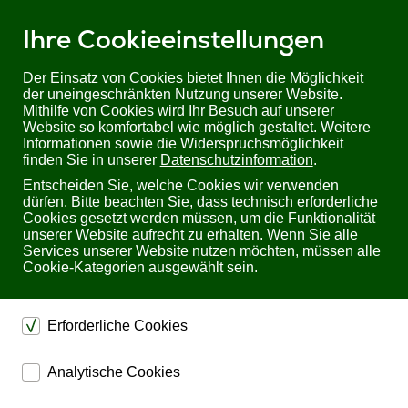
Ihre Cookieeinstellungen
Der Einsatz von Cookies bietet Ihnen die Möglichkeit
der uneingeschränkten Nutzung unserer Website.
Mithilfe von Cookies wird Ihr Besuch auf unserer
Website so komfortabel wie möglich gestaltet. Weitere
Informationen sowie die Widerspruchsmöglichkeit
finden Sie in unserer
Datenschutzinformation
.
Entscheiden Sie, welche Cookies wir verwenden
dürfen. Bitte beachten Sie, dass technisch erforderliche
Cookies gesetzt werden müssen, um die Funktionalität
unserer Website aufrecht zu erhalten. Wenn Sie alle
Services unserer Website nutzen möchten, müssen alle
Cookie-Kategorien ausgewählt sein.
Sie befinden sich hier:
Startseite
Produkte
Überwachung
IP Thermometer
IP Thermometer von GUDE
Erforderliche Cookies
dienen dem technischen einwandfreien Betrieb unserer
Analytische Cookies
Website.
ermöglichen eine Websiteanalyse, um das
Sichern die Stabilität der Website