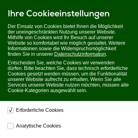
Ihre Cookieeinstellungen
Der Einsatz von Cookies bietet Ihnen die Möglichkeit
der uneingeschränkten Nutzung unserer Website.
Mithilfe von Cookies wird Ihr Besuch auf unserer
Sie befinden sich hier:
Startseite
Produkte
KVM
TFT Schubladen
Website so komfortabel wie möglich gestaltet. Weitere
TFT Schubladen | ohne KVM Switch
mit 19'' LCD
Informationen sowie die Widerspruchsmöglichkeit
TFT Konsole CL5800 Dual Rail LCD PS/2-USB von Aten
finden Sie in unserer
Datenschutzinformation
.
Entscheiden Sie, welche Cookies wir verwenden
TFT Konsole CL5800 Dual Rail LCD PS/2-USB von
dürfen. Bitte beachten Sie, dass technisch erforderliche
Aten
Cookies gesetzt werden müssen, um die Funktionalität
unserer Website aufrecht zu erhalten. Wenn Sie alle
Services unserer Website nutzen möchten, müssen alle
Cookie-Kategorien ausgewählt sein.
Erforderliche Cookies
dienen dem technischen einwandfreien Betrieb unserer
Analytische Cookies
Website.
ermöglichen eine Websiteanalyse, um das
Sichern die Stabilität der Website