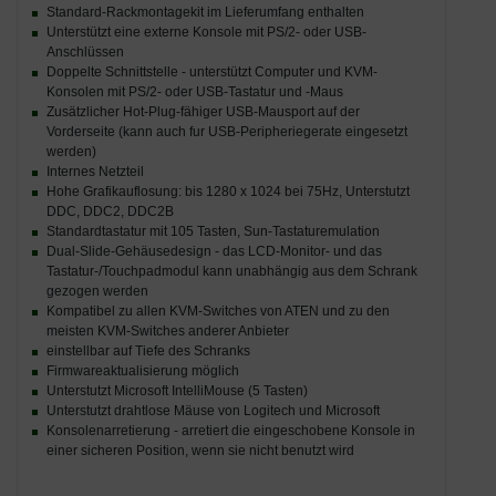
Standard-Rackmontagekit im Lieferumfang enthalten
Unterstützt eine externe Konsole mit PS/2- oder USB-
Anschlüssen
Doppelte Schnittstelle - unterstützt Computer und KVM-
Konsolen mit PS/2- oder USB-Tastatur und -Maus
Zusätzlicher Hot-Plug-fähiger USB-Mausport auf der
Vorderseite (kann auch fur USB-Peripheriegerate eingesetzt
werden)
Internes Netzteil
Hohe Grafikauflosung: bis 1280 x 1024 bei 75Hz, Unterstutzt
DDC, DDC2, DDC2B
Standardtastatur mit 105 Tasten, Sun-Tastaturemulation
Dual-Slide-Gehäusedesign - das LCD-Monitor- und das
Tastatur-/Touchpadmodul kann unabhängig aus dem Schrank
gezogen werden
Kompatibel zu allen KVM-Switches von ATEN und zu den
meisten KVM-Switches anderer Anbieter
einstellbar auf Tiefe des Schranks
Firmwareaktualisierung möglich
Unterstutzt Microsoft IntelliMouse (5 Tasten)
Unterstutzt drahtlose Mäuse von Logitech und Microsoft
Konsolenarretierung - arretiert die eingeschobene Konsole in
einer sicheren Position, wenn sie nicht benutzt wird