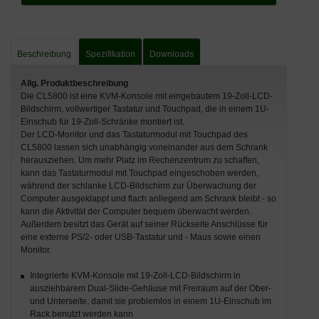
Beschreibung
Spezifikation
Downloads
Allg. Produktbeschreibung
Die CL5800 ist eine KVM-Konsole mit eingebautem 19-Zoll-LCD-
Bildschirm, vollwertiger Tastatur und Touchpad, die in einem 1U-
Einschub für 19-Zoll-Schränke montiert ist.
Der LCD-Monitor und das Tastaturmodul mit Touchpad des
CL5800 lassen sich unabhängig voneinander aus dem Schrank
herausziehen. Um mehr Platz im Rechenzentrum zu schaffen,
kann das Tastaturmodul mit Touchpad eingeschoben werden,
während der schlanke LCD-Bildschirm zur Überwachung der
Computer ausgeklappt und flach anliegend am Schrank bleibt - so
kann die Aktivität der Computer bequem überwacht werden.
Außerdem besitzt das Gerät auf seiner Rückseite Anschlüsse für
eine externe PS/2- oder USB-Tastatur und - Maus sowie einen
Monitor.
Integrierte KVM-Konsole mit 19-Zoll-LCD-Bildschirm in
ausziehbarem Dual-Slide-Gehäuse mit Freiraum auf der Ober-
und Unterseite, damit sie problemlos in einem 1U-Einschub im
Rack benutzt werden kann