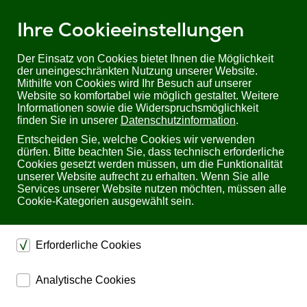
Ihre Cookieeinstellungen
Der Einsatz von Cookies bietet Ihnen die Möglichkeit
der uneingeschränkten Nutzung unserer Website.
Mithilfe von Cookies wird Ihr Besuch auf unserer
Sie befinden sich hier:
Startseite
Produkte
KVM
TFT Schubladen
Website so komfortabel wie möglich gestaltet. Weitere
TFT Schubladen | ohne KVM Switch
mit 19'' LCD
Informationen sowie die Widerspruchsmöglichkeit
TFT Konsole CL6700 DVI LCD von Aten
finden Sie in unserer
Datenschutzinformation
.
Entscheiden Sie, welche Cookies wir verwenden
TFT Konsole CL6700 DVI LCD von Aten
dürfen. Bitte beachten Sie, dass technisch erforderliche
Cookies gesetzt werden müssen, um die Funktionalität
unserer Website aufrecht zu erhalten. Wenn Sie alle
Services unserer Website nutzen möchten, müssen alle
Cookie-Kategorien ausgewählt sein.
Erforderliche Cookies
dienen dem technischen einwandfreien Betrieb unserer
Analytische Cookies
Website.
ermöglichen eine Websiteanalyse, um das
Sichern die Stabilität der Website