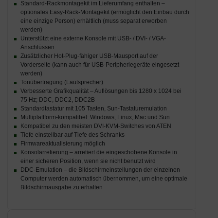
Standard-Rackmontagekit im Lieferumfang enthalten –
optionales Easy-Rack-Montagekit (ermöglicht den Einbau durch
eine einzige Person) erhältlich (muss separat erworben
werden)
Unterstützt eine externe Konsole mit USB- / DVI- / VGA-
Anschlüssen
Zusätzlicher Hot-Plug-fähiger USB-Mausport auf der
Vorderseite (kann auch für USB-Peripheriegeräte eingesetzt
werden)
Tonübertragung (Lautsprecher)
Verbesserte Grafikqualität – Auflösungen bis 1280 x 1024 bei
75 Hz; DDC, DDC2, DDC2B
Standardtastatur mit 105 Tasten, Sun-Tastaturemulation
Multiplattform-kompatibel: Windows, Linux, Mac und Sun
Kompatibel zu den meisten DVI-KVM-Switches von ATEN
Tiefe einstellbar auf Tiefe des Schranks
Firmwareaktualisierung möglich
Konsolarretierung – arretiert die eingeschobene Konsole in
einer sicheren Position, wenn sie nicht benutzt wird
DDC-Emulation – die Bildschirmeinstellungen der einzelnen
Computer werden automatisch übernommen, um eine optimale
Bildschirmausgabe zu erhalten