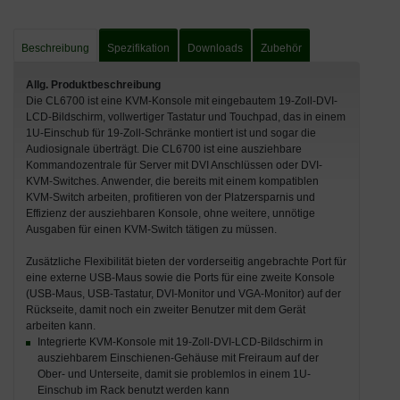
Beschreibung
Spezifikation
Downloads
Zubehör
Allg. Produktbeschreibung
Die CL6700 ist eine KVM-Konsole mit eingebautem 19-Zoll-DVI-
LCD-Bildschirm, vollwertiger Tastatur und Touchpad, das in einem
1U-Einschub für 19-Zoll-Schränke montiert ist und sogar die
Audiosignale überträgt. Die CL6700 ist eine ausziehbare
Kommandozentrale für Server mit DVI Anschlüssen oder DVI-
KVM-Switches. Anwender, die bereits mit einem kompatiblen
KVM-Switch arbeiten, profitieren von der Platzersparnis und
Effizienz der ausziehbaren Konsole, ohne weitere, unnötige
Ausgaben für einen KVM-Switch tätigen zu müssen.
Zusätzliche Flexibilität bieten der vorderseitig angebrachte Port für
eine externe USB-Maus sowie die Ports für eine zweite Konsole
(USB-Maus, USB-Tastatur, DVI-Monitor und VGA-Monitor) auf der
Rückseite, damit noch ein zweiter Benutzer mit dem Gerät
arbeiten kann.
Integrierte KVM-Konsole mit 19-Zoll-DVI-LCD-Bildschirm in
ausziehbarem Einschienen-Gehäuse mit Freiraum auf der
Ober- und Unterseite, damit sie problemlos in einem 1U-
Einschub im Rack benutzt werden kann