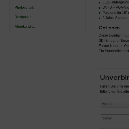
LED-Hintergrun
Photovoltaik
DVI-D + VGA-Vid
Passend für 19" m
Restposten
2 Jahre Standard
Abgekündigt
Optionen
Diese zweifach Ful
SDI Eingang (Broad
Ferner kann als Op
Ein Sonnenlichtlesb
Unverbin
Füllen Sie bitte d
Bitte füllen Sie
alle
Anrede