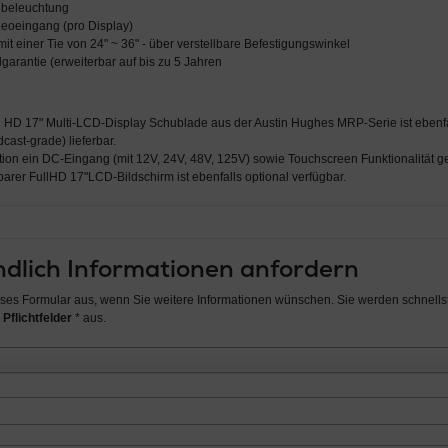
dbeleuchtung
eoeingang (pro Display)
it einer Tie von 24" ~ 36" - über verstellbare Befestigungswinkel
garantie (erweiterbar auf bis zu 5 Jahren
l HD 17" Multi-LCD-Display Schublade aus der Austin Hughes MRP-Serie ist ebenfa
cast-grade) lieferbar.
tion ein DC-Eingang (mit 12V, 24V, 48V, 125V) sowie Touchscreen Funktionalität 
arer FullHD 17"LCD-Bildschirm ist ebenfalls optional verfügbar.
dlich Informationen anfordern
ieses Formular aus, wenn Sie weitere Informationen wünschen. Sie werden schnellst
 Pflichtfelder
* aus.