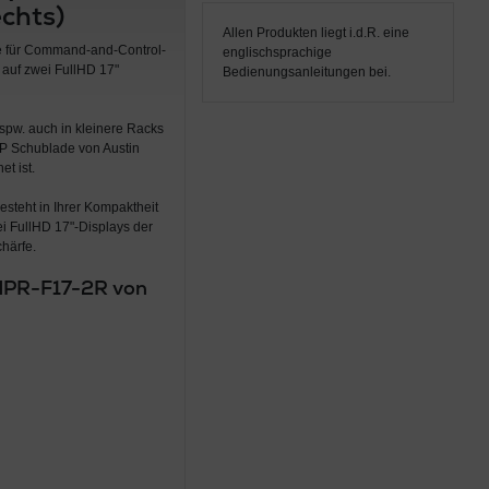
echts)
Allen Produkten liegt i.d.R. eine
e für Command-and-Control-
englischsprachige
 auf zwei FullHD 17"
Bedienungsanleitungen bei.
spw. auch in kleinere Racks
RP Schublade von Austin
t ist.
steht in Ihrer Kompaktheit
i FullHD 17"-Displays der
härfe.
k MPR-F17-2R von