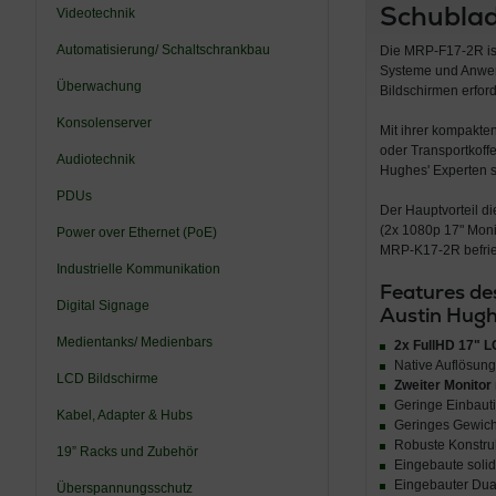
Schublad
Videotechnik
Automatisierung/ Schaltschrankbau
Die MRP-F17-2R is
Systeme und Anwend
Überwachung
Bildschirmen erford
Konsolenserver
Mit ihrer kompakte
oder Transportkoff
Audiotechnik
Hughes' Experten s
PDUs
Der Hauptvorteil d
(2x 1080p 17" Moni
Power over Ethernet (PoE)
MRP-K17-2R befried
Industrielle Kommunikation
Features de
Digital Signage
Austin Hughe
Medientanks/ Medienbars
2x FullHD 17" 
Native Auflösung
LCD Bildschirme
Zweiter Monitor 
Geringe Einbauti
Kabel, Adapter & Hubs
Geringes Gewicht
Robuste Konstruk
19” Racks und Zubehör
Eingebaute soli
Eingebauter Dual
Überspannungsschutz