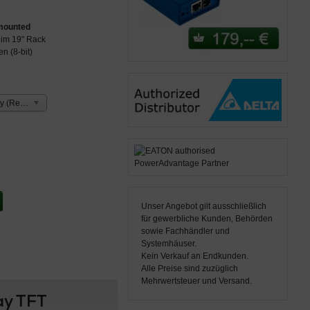
 mounted
 im 19" Rack
n (8-bit)
Dual Display (Rechts)
Unser Angebot gilt ausschließlich
für gewerbliche Kunden, Behörden
sowie Fachhändler und
Systemhäuser.
Kein Verkauf an Endkunden.
Alle Preise sind zuzüglich
Mehrwertsteuer und Versand.
ay TFT