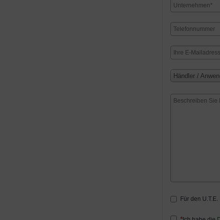
Händler / Anwen
Für den U.T.E.
Ich habe die
D