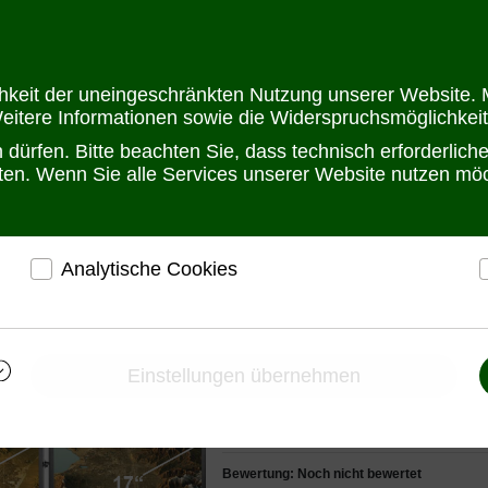
Öffnungszeit
chkeit der uneingeschränkten Nutzung unserer Website. M
Weitere Informationen sowie die Widerspruchsmöglichkeit
dürfen. Bitte beachten Sie, dass technisch erforderlic
alten. Wenn Sie alle Services unserer Website nutzen m
Analytische Cookies
den
LCD-Monitor Schubladen
FHD Dual Display in Einschubtechnik
r
ermöglichen eine Websiteanalyse, um das
h
Besucherverhalten kennenzulernen und die Website
i
FHD Dual Display in
darauf abgestimmt zu gestalten
Einstellungen übernehmen
Einschubtechnik
Ermöglichen eine Verbesserung des
Nutzererlebnisses
MRP-F17-2R von Aus
Bewertung: Noch nicht bewertet