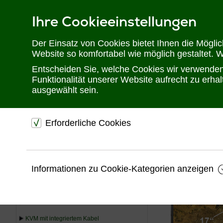
Ihre Cookieeinstellungen
Telefon: 02302 28 28 30
Der Einsatz von Cookies bietet Ihnen die Mögli
Website so komfortabel wie möglich gestaltet. 
Entscheiden Sie, welche Cookies wir verwenden 
Funktionalität unserer Website aufrecht zu erh
ausgewählt sein.
Erforderliche Cookies
Sie befinden sich hier:
Startseite
Produkte
KVM
TFT Schubla
dienen dem technischen einwandfreien Betrieb unsere
Website.
USV
Informationen zu Cookie-Kategorien anzeigen
Sichern die Stabilität der Website
KVM
Speichern den Fortschritt Ihrer Bestellung
Speichern Ihre Log-In Daten
KVM Extender
KVM mit integriertem Kabel