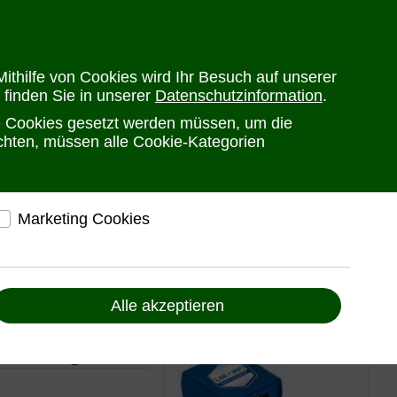
en
Versandkosten
Widerrufsrecht
Warenkorb
Newsletter
0
ithilfe von Cookies wird Ihr Besuch auf unserer
 finden Sie in unserer
Datenschutzinformation
.
he Cookies gesetzt werden müssen, um die
PRODUKTE
HERSTELLER
ANSPRECHPARTNER
öchten, müssen alle Cookie-Kategorien
Marketing Cookies
 | MRP-F17-2R von Austin Hughes
elfen, Ihnen auf und außerhalb von www.ute.de
ndividuelle Angebote und Services anbieten zu
können
Alle akzeptieren
Liefern Anzeigen, die zu Ihren Interessen passen
Bereitstellung von individuellen und auf Sie
tin Hughes
zugeschnittenen Angeboten, um Ihnen den
bestmöglichen Service anbieten zu können