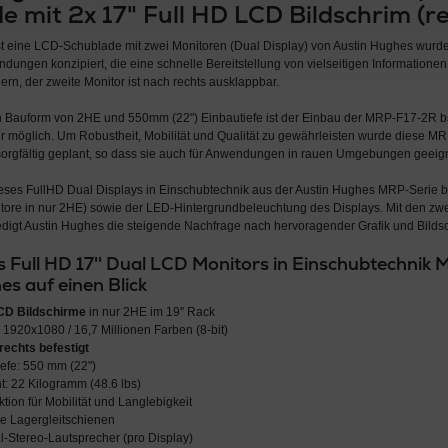
e mit 2x 17" Full HD LCD Bildschrim (r
t eine LCD-Schublade mit zwei Monitoren (Dual Display) von Austin Hughes wurd
ungen konzipiert, die eine schnelle Bereitstellung von vielseitigen Informationen
ern, der zweite Monitor ist nach rechts ausklappbar.
n Bauform von 2HE und 550mm (22") Einbautiefe ist der Einbau der MRP-F17-2R b
er möglich. Um Robustheit, Mobilität und Qualität zu gewährleisten wurde diese M
orgfältig geplant, so dass sie auch für Anwendungen in rauen Umgebungen geeigne
ieses FullHD Dual Displays in Einschubtechnik aus der Austin Hughes MRP-Serie be
tore in nur 2HE) sowie der LED-Hintergrundbeleuchtung des Displays. Mit den zwe
igt Austin Hughes die steigende Nachfrage nach hervoragender Grafik und Bildsc
s Full HD 17'' Dual LCD Monitors in Einschubtechni
s auf einen Blick
LCD Bildschirme
in nur 2HE im 19'' Rack
 1920x1080 / 16,7 Millionen Farben (8-bit)
rechts befestigt
efe: 550 mm (22")
: 22 Kilogramm (48.6 lbs)
tion für Mobilität und Langlebigkeit
de Lagergleitschienen
-Stereo-Lautsprecher (pro Display)