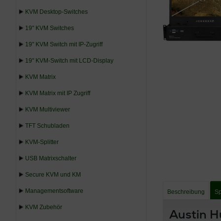
KVM Desktop-Switches
19'' KVM Switches
19'' KVM Switch mit IP-Zugriff
19'' KVM-Switch mit LCD-Display
KVM Matrix
KVM Matrix mit IP Zugriff
KVM Multiviewer
TFT Schubladen
KVM-Splitter
USB Matrixschalter
Secure KVM und KM
Managementsoftware
Beschreibung
Sp
KVM Zubehör
Austin H