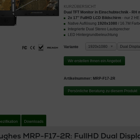
Dual TFT Monitor in Einschubtechnik - RH
2x 17''
FullHD LCD Bildschirm
- nur 2 HE
Native Auflösung
1920x1080
/ 16.7M Farbe
Integrierte Dual Stereo Lautsprecher
LED Hintergrundbeleuchtung
1920x1080
Variante
Wir erstellen Ihnen ein Angebot
Artikelnummer:
MRP-F17-2R
Persönliche Beratung zu diesem Produkt
ezifikation
Downloads
ughes MRP-F17-2R: FullHD Dual Displ