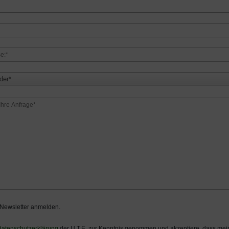
der*
 Newsletter anmelden.
atenschutzerklärung
der U.T.E. zur Kenntnis genommen und akzeptiere, dass m