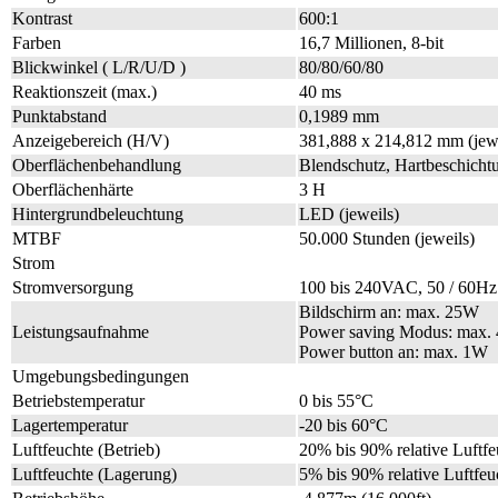
Kontrast
600:1
Farben
16,7 Millionen, 8-bit
Blickwinkel ( L/R/U/D )
80/80/60/80
Reaktionszeit (max.)
40 ms
Punktabstand
0,1989 mm
Anzeigebereich (H/V)
381,888 x 214,812 mm (jewe
Oberflächenbehandlung
Blendschutz, Hartbeschichtu
Oberflächenhärte
3 H
Hintergrundbeleuchtung
LED (jeweils)
MTBF
50.000 Stunden (jeweils)
Strom
Stromversorgung
100 bis 240VAC, 50 / 60Hz
Bildschirm an: max. 25W
Leistungsaufnahme
Power saving Modus: max.
Power button an: max. 1W
Umgebungsbedingungen
Betriebstemperatur
0 bis 55°C
Lagertemperatur
-20 bis 60°C
Luftfeuchte (Betrieb)
20% bis 90% relative Luftfe
Luftfeuchte (Lagerung)
5% bis 90% relative Luftfeu