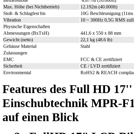
Betriebshöhe
4.877m (16.000ft)
Max. Höhe (bei Nichtbetrieb)
12.192m (40.000ft)
Stoß- & Schlagfest bis
10G Beschleunigung (11m
Vibration
10 ~ 300Hz 0,5G RMS zufäl
Physische Eigenschaften
Abmessungen (BxTxH)
441,6 x 550 x 88 mm
Gewicht (netto)
22,1 kg (48.6 lb)
Gehäuse Material
Stahl
Zulassungen
EMC
FCC & CE zertifiziert
Sicherheit
CE / LVD zertifiziert
Environmental
RoHS2 & REACH compli
Features des Full HD 17'
Einschubtechnik MPR-F1
auf einen Blick