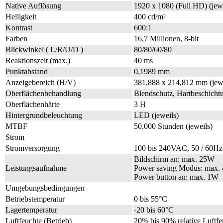
Native Auflösung
1920 x 1080 (Full HD) (jewe
Helligkeit
400 cd/m²
Kontrast
600:1
Farben
16,7 Millionen, 8-bit
Blickwinkel ( L/R/U/D )
80/80/60/80
Reaktionszeit (max.)
40 ms
Punktabstand
0,1989 mm
Anzeigebereich (H/V)
381,888 x 214,812 mm (jewe
Oberflächenbehandlung
Blendschutz, Hartbeschichtu
Oberflächenhärte
3 H
Hintergrundbeleuchtung
LED (jeweils)
MTBF
50.000 Stunden (jeweils)
Strom
Stromversorgung
100 bis 240VAC, 50 / 60Hz
Bildschirm an: max. 25W
Leistungsaufnahme
Power saving Modus: max.
Power button an: max. 1W
Umgebungsbedingungen
Betriebstemperatur
0 bis 55°C
Lagertemperatur
-20 bis 60°C
Luftfeuchte (Betrieb)
20% bis 90% relative Luftfe