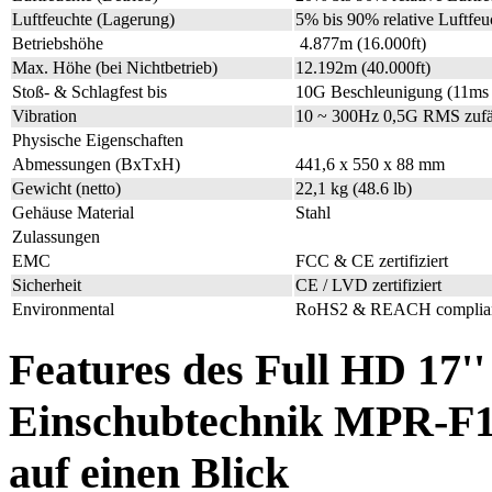
Luftfeuchte (Lagerung)
5% bis 90% relative Luftfeu
Betriebshöhe
4.877m (16.000ft)
Max. Höhe (bei Nichtbetrieb)
12.192m (40.000ft)
Stoß- & Schlagfest bis
10G Beschleunigung (11m
Vibration
10 ~ 300Hz 0,5G RMS zufäl
Physische Eigenschaften
Abmessungen (BxTxH)
441,6 x 550 x 88 mm
Gewicht (netto)
22,1 kg (48.6 lb)
Gehäuse Material
Stahl
Zulassungen
EMC
FCC & CE zertifiziert
Sicherheit
CE / LVD zertifiziert
Environmental
RoHS2 & REACH compli
Features des Full HD 17'
Einschubtechnik MPR-F1
auf einen Blick