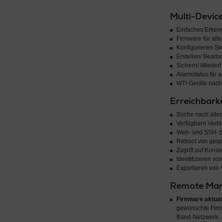
Multi-Devi
Einfaches Erken
Firmware für all
Konfigurieren Si
Erstellen/ Bear
Sichern/ Wiederh
Alarmstatus für 
WTI-Geräte nach 
Erreichbarke
Suche nach alle
Verfügbare Verb
Web- und SSH-Si
Reboot von gesp
Zugriff auf Kons
Identifizieren v
Exportieren von
Remote Ma
Firmware aktual
gewünschte Firm
Band-Netzwerk.