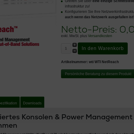
Greifen Sie über
eine einzige Schnittstell
infrastruktur zu!
Konfigurieren Sie Ihre Netzwerkinfrastrukt
auch wenn das Netzwerk ausgefallen ist
Netto-Preis:
0,
exkl. MwSt. plus
Versandkosten
Artikelnummer:
wti WTI NetReach
Persönliche Beratung zu diesem Produkt
ezifikation
Downloads
siertes Konsolen & Power Management f
hmen