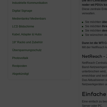
Die WTI Centraliz
Industrielle Kommunikation
noder wti PDUs
ko
Diese zentrale Ente
Digital Signage
verwalten.
Medientanks/ Medienbars
Sie möchten
übe
Sie möchten
Ihr
LCD Bildschirme
Sie möchten
den
Kabel, Adapter & Hubs
Sie wünschen d
19” Racks und Zubehör
Dann ist die WTI C
Mit der NetReach k
Überspannungsschutz
NetReach - 
Photovoltaik
NetReach Centraliz
Restposten
Band-Netzwerkgerät
unterbrochen wird,
Abgekündigt
erreichbar und leic
Das Aktualisieren 
Netzwerkgeräten un
Einfache 
Eine einfach zu bed
Server oder PC.