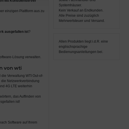
sowie Fachhändler und
len wti Konsolenserver
Systemhäuser.
Kein Verkauf an Endkunden.
ner einzigen Plattform aus zu
Alle Preise sind zuzüglich
Mehrwertsteuer und Versand.
rk ausgefallen ist
?
Allen Produkten liegt i.d.R. eine
englischsprachige
Bedienungsanleitungen bei.
oftware-Lösung verwalten.
n von wti
 die Verwaltung WTI Out-of-
nn die Netzwerkverbindung
und 4G LTE weiterhin
örtern, das Auffinden von
gefallen ist!
Reach Software auf Ihrem