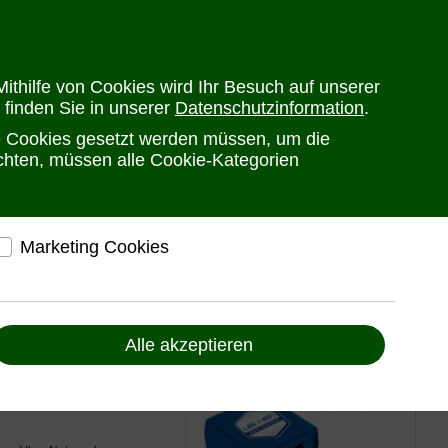
en
Versandkosten
Widerrufsrecht
Warenkorb
Newsletter
0
ithilfe von Cookies wird Ihr Besuch auf unserer
 finden Sie in unserer
Datenschutzinformation
.
he Cookies gesetzt werden müssen, um die
PRODUKTE
HERSTELLER
ANSPRECHPARTNER
öchten, müssen alle Cookie-Kategorien
Marketing Cookies
elfen, Ihnen auf und außerhalb von www.ute.de
ndividuelle Angebote und Services anbieten zu
können
Alle akzeptieren
ment Software
Liefern Anzeigen, die zu Ihren Interessen passen
Bereitstellung von individuellen und auf Sie
zugeschnittenen Angeboten, um Ihnen den
bestmöglichen Service anbieten zu können