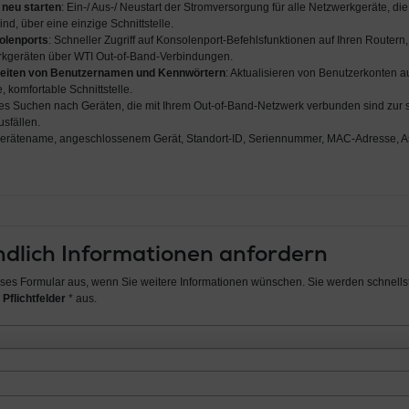
 neu starten
: Ein-/ Aus-/ Neustart der Stromversorgung für alle Netzwerkgeräte, d
nd, über eine einzige Schnittstelle.
solenports
: Schneller Zugriff auf Konsolenport-Befehlsfunktionen auf Ihren Routern
kgeräten über WTI Out-of-Band-Verbindungen.
rbeiten von Benutzernamen und Kennwörtern
: Aktualisieren von Benutzerkonten 
, komfortable Schnittstelle.
hes Suchen nach Geräten, die mit Ihrem Out-of-Band-Netzwerk verbunden sind zur s
sfällen.
Gerätename, angeschlossenem Gerät, Standort-ID, Seriennummer, MAC-Adresse, A
dlich Informationen anfordern
ieses Formular aus, wenn Sie weitere Informationen wünschen. Sie werden schnellst
 Pflichtfelder
* aus.