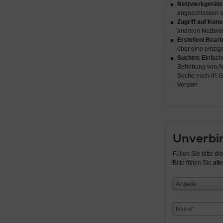
Netzwerkgeräte
angeschlossen si
Zugriff auf Kon
anderen Netzwer
Erstellen/ Bea
über eine einzige
Suchen
: Einfac
Behebung von Au
Suche nach IP, 
Version.
Unverbin
Füllen Sie bitte d
Bitte füllen Sie
alle
Anrede