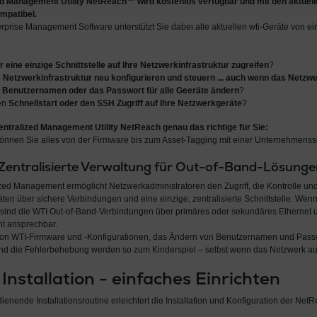
ed Management Utility NetReach™ wird
kostenlos verfügbar und mit den aktuel
mpatibel.
rprise Management Software unterstützt Sie dabei alle aktuellen wti-Geräte von ei
r eine einzige Schnittstelle auf Ihre Netzwerkinfrastruktur zugreifen
?
e Netzwerkinfrastruktur neu konfigurieren und steuern ... auch wenn das Netzwe
 Benutzernamen oder das Passwort für alle Geeräte ändern
?
en
Schnellstart oder den SSH Zugriff auf Ihre Netzwerkgeräte
?
entralized Management Utility NetReach genau das richtige für Sie:
önnen Sie alles von der Firmware bis zum Asset-Tagging mit einer Unternehmenss
Zentralisierte Verwaltung für Out-of-Band-Lösunge
ed Management ermöglicht Netzwerkadministratoren den Zugriff, die Kontrolle und
en über sichere Verbindungen und eine einzige, zentralisierte Schnittstelle. We
 sind die WTI Out-of-Band-Verbindungen über primäres oder sekundäres Ethernet 
ht ansprechbar.
von WTI-Firmware und -Konfigurationen, das Ändern von Benutzernamen und Passw
d die Fehlerbehebung werden so zum Kinderspiel – selbst wenn das Netzwerk aus
Installation - einfaches Einrichten
ienende Installationsroutine erleichtert die Installation und Konfiguration der Net