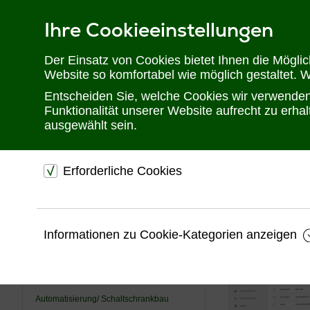
Ihre Cookieeinstellungen
Telefon: 02302 28 28 30
Der Einsatz von Cookies bietet Ihnen die Mögli
Website so komfortabel wie möglich gestaltet. 
Entscheiden Sie, welche Cookies wir verwenden 
Funktionalität unserer Website aufrecht zu erh
ausgewählt sein.
Erforderliche Cookies
Sie befinden sich hier:
Startseite
Produkte
Konsolenserver
CP
dienen dem technischen einwandfreien Betrieb unsere
Website.
USV
Informationen zu Cookie-Kategorien anzeigen
Sichern die Stabilität der Website
KVM
Speichern den Fortschritt Ihrer Bestellung
Videotechnik
Speichern Ihre Log-In Daten
Automatisierung/ Schaltschrankbau