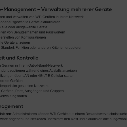
ce-Management – Verwaltung mehrerer Geräte
nen und Verwalten von WTI-Geräten in Ihrem Netzwerk
e oder ausgewählte Geräte aktualisieren
e alle oder ausgewählte Geräte
beiten von Benutzernamen und Passwörtern
erstellen von Konfigurationen
alle Geräte anzeigen
Standort, Funktion oder anderen Kriterien gruppieren
it und Kontrolle
n Geräten in Ihrem Out-of-Band-Netzwerk
indungsoptionen während eines Ausfalls anzeigen
tzungen über LAN oder 4G LT E Cellular starten
errten Geräten
olenports im gesamten Netzwerk
on Geräten, Ports, Ausgängen und Gruppen
 Verwaltungsdaten
nagement
isieren
: Administratoren können WTI-Geräte aus einem Bestandsverzeichnis such
ware angeben und NetReach übernimmt den Rest und aktualisiert alle ausgewählte