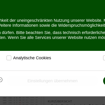
Öffnungszeit
chkeit der uneingeschränkten Nutzung unserer Website. M
Weitere Informationen sowie die Widerspruchsmöglichkeit
dürfen. Bitte beachten Sie, dass technisch erforderlic
alten. Wenn Sie alle Services unserer Website nutzen m
Analytische Cookies
M Serie
WTI NetReach | Centralized Management Software
r
ermöglichen eine Websiteanalyse, um das
h
Besucherverhalten kennenzulernen und die Website
i
WTI NetReach
darauf abgestimmt zu gestalten
Einstellungen übernehmen
Centralized Manage
Ermöglichen eine Verbesserung des
Nutzererlebnisses
Bewertung: Noch nicht bewertet