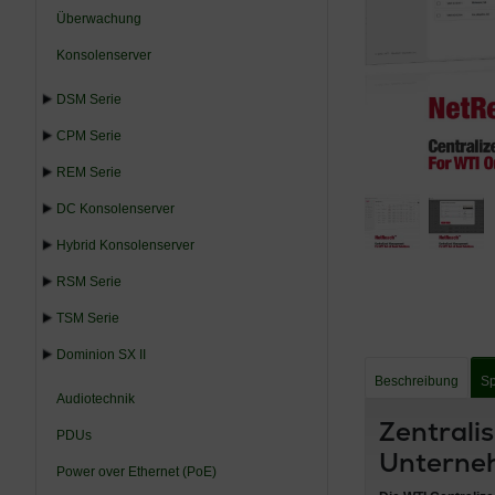
Überwachung
Konsolenserver
DSM Serie
CPM Serie
REM Serie
DC Konsolenserver
Hybrid Konsolenserver
RSM Serie
TSM Serie
Dominion SX II
Beschreibung
Sp
Audiotechnik
Zentrali
PDUs
Unterne
Power over Ethernet (PoE)