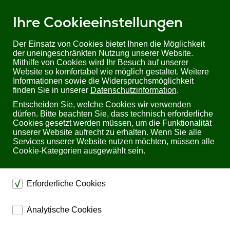
Ihre Cookieeinstellungen
Der Einsatz von Cookies bietet Ihnen die Möglichkeit
der uneingeschränkten Nutzung unserer Website.
Mithilfe von Cookies wird Ihr Besuch auf unserer
Sie befinden sich hier:
Startseite
Produkte
Audiotechnik
Website so komfortabel wie möglich gestaltet. Weitere
Kramer Galil 5-O: 2-Wege Aufbau-Lautsprecher 13 cm
Informationen sowie die Widerspruchsmöglichkeit
finden Sie in unserer
Datenschutzinformation
.
Kramer Galil 5-O: 2-Wege Aufbau-Lautsprecher
Entscheiden Sie, welche Cookies wir verwenden
13 cm
dürfen. Bitte beachten Sie, dass technisch erforderliche
Cookies gesetzt werden müssen, um die Funktionalität
unserer Website aufrecht zu erhalten. Wenn Sie alle
Services unserer Website nutzen möchten, müssen alle
Cookie-Kategorien ausgewählt sein.
Erforderliche Cookies
dienen dem technischen einwandfreien Betrieb unserer
Analytische Cookies
Website.
ermöglichen eine Websiteanalyse, um das
Sichern die Stabilität der Website