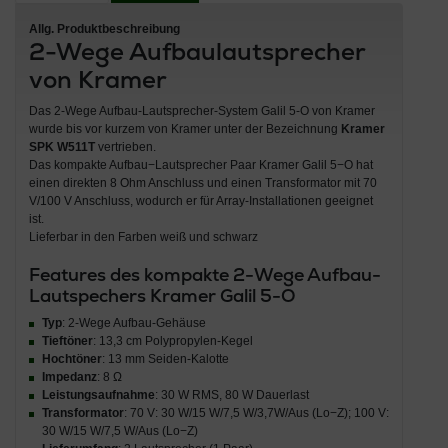
Allg. Produktbeschreibung
2-Wege Aufbaulautsprecher
von Kramer
Das 2-Wege Aufbau-Lautsprecher-System Galil 5-O von Kramer
wurde bis vor kurzem von Kramer unter der Bezeichnung
Kramer
SPK W511T
vertrieben.
Das kompakte Aufbau−Lautsprecher Paar Kramer Galil 5−O hat
einen direkten 8 Ohm Anschluss und einen Transformator mit 70
V/100 V Anschluss, wodurch er für Array-Installationen geeignet
ist.
Lieferbar in den Farben weiß und schwarz
Features des kompakte 2-Wege Aufbau-
Lautspechers Kramer Galil 5-O
Typ
: 2-Wege Aufbau-Gehäuse
Tieftöner
: 13,3 cm Polypropylen-Kegel
Hochtöner
: 13 mm Seiden-Kalotte
Impedanz
: 8 Ω
Leistungsaufnahme
: 30 W RMS, 80 W Dauerlast
Transformator
: 70 V: 30 W/15 W/7,5 W/3,7W/Aus (Lo−Z); 100 V:
30 W/15 W/7,5 W/Aus (Lo−Z)