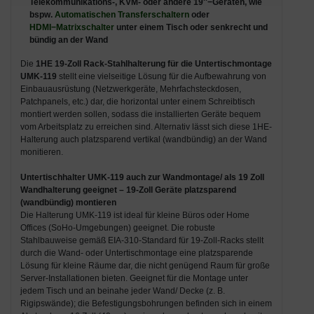
Telekommunikations-, KVM- oder andere 19''−Geräten, wie
bspw.
Automatischen Transferschaltern
oder
HDMI−Matrixschalter
unter einem Tisch oder senkrecht und
bündig an der Wand
Die
1HE 19-Zoll Rack-Stahlhalterung für die Untertischmontage
UMK-119
stellt eine vielseitige Lösung für die Aufbewahrung von
Einbauausrüstung (Netzwerkgeräte, Mehrfachsteckdosen,
Patchpanels, etc.) dar, die horizontal unter einem Schreibtisch
montiert werden sollen, sodass die installierten Geräte bequem
vom Arbeitsplatz zu erreichen sind. Alternativ lässt sich diese 1HE-
Halterung auch platzsparend vertikal (wandbündig) an der Wand
monitieren.
Untertischhalter UMK-119 auch zur Wandmontage/ als 19 Zoll
Wandhalterung geeignet – 19-Zoll Geräte platzsparend
(wandbündig) montieren
Die Halterung UMK-119 ist ideal für kleine Büros oder Home
Offices (SoHo-Umgebungen) geeignet. Die robuste
Stahlbauweise gemäß EIA-310-Standard für 19-Zoll-Racks stellt
durch die Wand- oder Untertischmontage eine platzsparende
Lösung für kleine Räume dar, die nicht genügend Raum für große
Server-Installationen bieten. Geeignet für die Montage unter
jedem Tisch und an beinahe jeder Wand/ Decke (z. B.
Rigipswände); die Befestigungsbohrungen befinden sich in einem