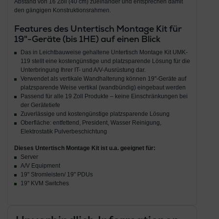
Abstand von 16 Zoll (40 cm) zueinander und entsprechen damit
den gängigen Konstruktionsrahmen.
Features des Untertisch Montage Kit für
19"-Geräte (bis 1HE) auf einen Blick
Das in Leichtbauweise gehaltene Untertisch Montage Kit UMK-
119 stellt eine kostengünstige und platzsparende Lösung für die
Unterbringung Ihrer IT- und A/V-Ausrüstung dar.
Verwendet als vertikale Wandhalterung können 19''-Geräte auf
platzsparende Weise vertikal (wandbündig) eingebaut werden
Passend für alle 19 Zoll Produkte – keine Einschränkungen bei
der Gerätetiefe
Zuverlässige und kostengünstige platzsparende Lösung
Oberfläche: entfettend, President, Wasser Reinigung,
Elektrostatik Pulverbeschichtung
Dieses
Untertisch Montage Kit
ist u.a. geeignet für:
Server
A/V Equipment
19'' Stromleisten/ 19" PDUs
19'' KVM Switches