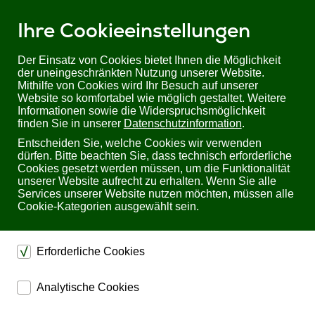
Ihre Cookieeinstellungen
Der Einsatz von Cookies bietet Ihnen die Möglichkeit
der uneingeschränkten Nutzung unserer Website.
Mithilfe von Cookies wird Ihr Besuch auf unserer
Sie befinden sich hier:
Startseite
Produkte
19" Racks & Zubehör
Website so komfortabel wie möglich gestaltet. Weitere
Untertischhalter für 19” Geräte
Untertischhalter für 1HE 19''−Geräte
Informationen sowie die Widerspruchsmöglichkeit
finden Sie in unserer
Datenschutzinformation
.
Untertischhalter für 1HE 19''−Geräte
Entscheiden Sie, welche Cookies wir verwenden
dürfen. Bitte beachten Sie, dass technisch erforderliche
Cookies gesetzt werden müssen, um die Funktionalität
unserer Website aufrecht zu erhalten. Wenn Sie alle
Services unserer Website nutzen möchten, müssen alle
Cookie-Kategorien ausgewählt sein.
Erforderliche Cookies
dienen dem technischen einwandfreien Betrieb unserer
Analytische Cookies
Website.
ermöglichen eine Websiteanalyse, um das
Sichern die Stabilität der Website