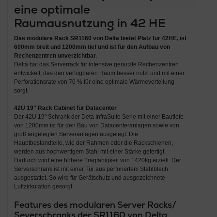
eine optimale
Raumausnutzung in 42 HE
Das modulare Rack SR1160 von Delta bietet Platz für 42HE, ist
600mm breit und 1200mm tief und ist für den Aufbau von
Rechenzentren unverzichtbar.
Delta hat das Serverrack für intensive genutzte Rechenzentren
entwickelt, das den verfügbaren Raum besser nutzt und mit einer
Perforationsrate von 70 % für eine optimale Wärmeverteilung
sorgt.
42U 19'' Rack Cabinet für Datacenter
Der 42U 19" Schrank der Deta InfraSuite Serie mit einer Bautiefe
von 1200mm ist für den Bau von Datacenteranlagen sowie von
groß angelegten Serveranlagen ausgelegt. Die
Hauptbestandteile, wie der Rahmen oder die Rackschienen,
werden aus hochwertigem Stahl mit einer Stärke gefertigt.
Dadurch wird eine höhere Tragfähigkeit von 1420kg erzielt. Der
Serverschrank ist mit einer Tür aus perforiertem Stahlblech
ausgestattet. So wird für Gerätschutz und ausgezeichnete
Luftzirkulation gesorgt.
Features des modularen Server Racks/
Severschranks der SR1160 von Delta