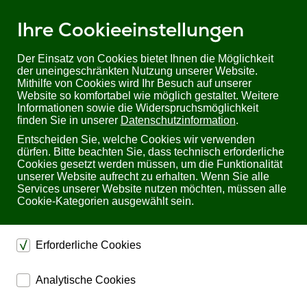
Ihre Cookieeinstellungen
Der Einsatz von Cookies bietet Ihnen die Möglichkeit
der uneingeschränkten Nutzung unserer Website.
Mithilfe von Cookies wird Ihr Besuch auf unserer
Sie befinden sich hier:
Startseite
Produkte
19" Racks & Zubehör
Website so komfortabel wie möglich gestaltet. Weitere
19” Racks
Informationen sowie die Widerspruchsmöglichkeit
Delta InfraSuite SR1160 | Modulares Rack/ Serverschrank, 42HE, 600mm
finden Sie in unserer
Datenschutzinformation
.
Entscheiden Sie, welche Cookies wir verwenden
Delta InfraSuite SR1160 Modulares Rack/
dürfen. Bitte beachten Sie, dass technisch erforderliche
Serverschrank, 42HE, 600mm
Cookies gesetzt werden müssen, um die Funktionalität
unserer Website aufrecht zu erhalten. Wenn Sie alle
Services unserer Website nutzen möchten, müssen alle
Cookie-Kategorien ausgewählt sein.
Erforderliche Cookies
dienen dem technischen einwandfreien Betrieb unserer
Analytische Cookies
Website.
ermöglichen eine Websiteanalyse, um das
Sichern die Stabilität der Website