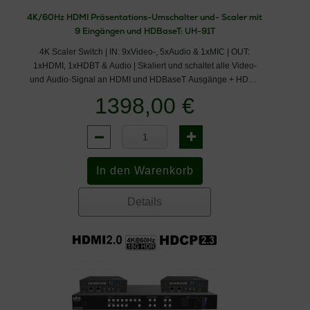
4K/60Hz HDMI Präsentations-Umschalter und- Scaler mit
9 Eingängen und HDBaseT: UH-91T
4K Scaler Switch | IN: 9xVideo-, 5xAudio & 1xMIC | OUT:
1xHDMI, 1xHDBT & Audio | Skaliert und schaltet alle Video-
und Audio-Signal an HDMI und HDBaseT Ausgänge + HDMI-
Audio-De-Embedding. Er unterstützt 4K/ UHD u. PoH zum 4K
1398,00 €
HDBaseT Empfänger UH-91TRX - bis zu 100m (328ft).
Details