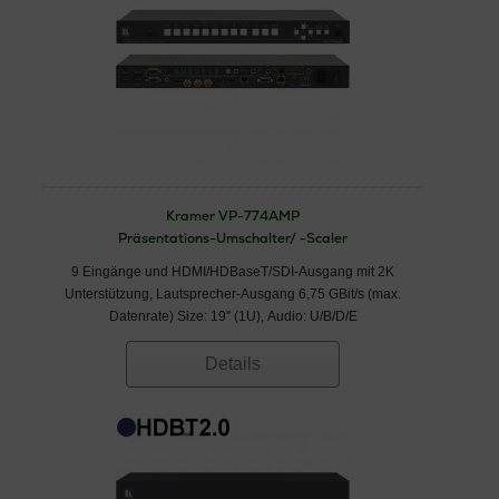
Kramer VP-774AMP
Präsentations-Umschalter/ -Scaler
9 Eingänge und HDMI/HDBaseT/SDI-Ausgang mit 2K
Unterstützung, Lautsprecher-Ausgang 6,75 GBit/s (max.
Datenrate) Size: 19'' (1U), Audio: U/B/D/E
Details