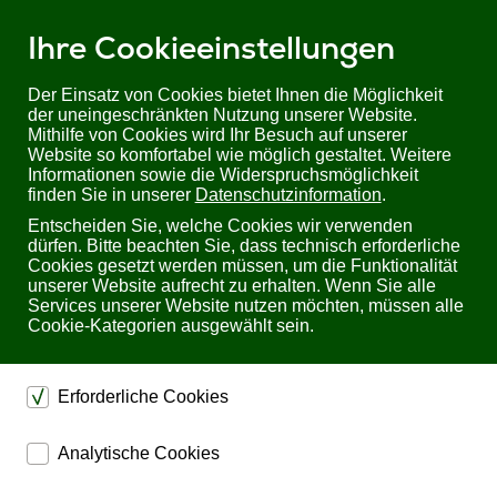
Ihre Cookieeinstellungen
Der Einsatz von Cookies bietet Ihnen die Möglichkeit
der uneingeschränkten Nutzung unserer Website.
Mithilfe von Cookies wird Ihr Besuch auf unserer
Sie befinden sich hier:
Startseite
Produkte
Videotechnik
Website so komfortabel wie möglich gestaltet. Weitere
Video Switche & Splitter
Videoumschalter
Informationen sowie die Widerspruchsmöglichkeit
Präsentations­umschalter und -Scaler
finden Sie in unserer
Datenschutzinformation
.
Entscheiden Sie, welche Cookies wir verwenden
Professionelle Präsentations­
dürfen. Bitte beachten Sie, dass technisch erforderliche
Cookies gesetzt werden müssen, um die Funktionalität
umschalter und -Scaler
unserer Website aufrecht zu erhalten. Wenn Sie alle
Services unserer Website nutzen möchten, müssen alle
Cookie-Kategorien ausgewählt sein.
Video-Präsentationsskalierer und -Umschalter gehören
zur Produktgruppe der Präsentationssysteme, besitzen
mehrere analoge und/ oder digitale Eingänge und
Erforderliche Cookies
skalieren die eingehenden AV-Signale auf ein einzelnes
Anzeigeformat zur analogen und/ oder digitalen
dienen dem technischen einwandfreien Betrieb unserer
Ausgabe
Analytische Cookies
Website.
Durch die Vielzahl an Eingängen ermöglichen
Präsentationsumschalter
eine Verbindung zwischen
ermöglichen eine Websiteanalyse, um das
Sichern die Stabilität der Website