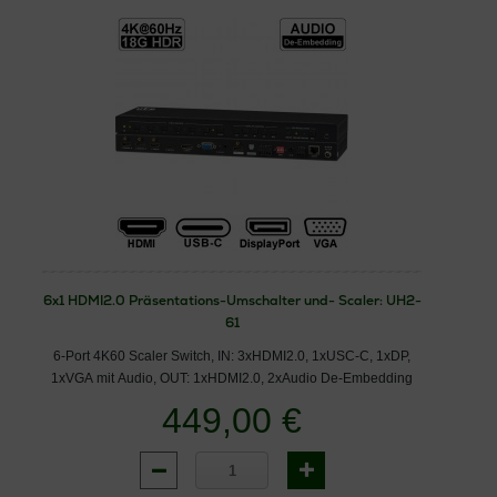
6x1 HDMI2.0 Präsentations-Umschalter und- Scaler: UH2-
61
6-Port 4K60 Scaler Switch, IN: 3xHDMI2.0, 1xUSC-C, 1xDP,
1xVGA mit Audio, OUT: 1xHDMI2.0, 2xAudio De-Embedding
449,00 €