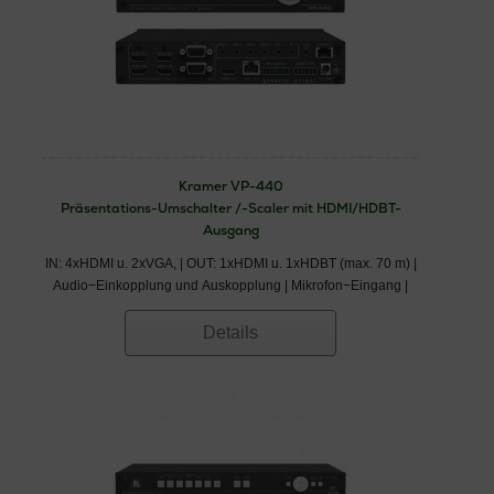
Kramer VP-440
Präsentations-Umschalter /-Scaler mit HDMI/HDBT-
Ausgang
IN: 4xHDMI u. 2xVGA, | OUT: 1xHDMI u. 1xHDBT (max. 70 m) |
Audio−Einkopplung und Auskopplung | Mikrofon−Eingang |
Details