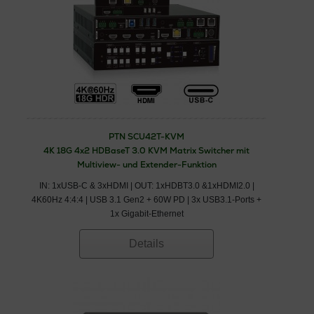
PTN SCU42T-KVM
4K 18G 4x2 HDBaseT 3.0 KVM Matrix Switcher mit
Multiview- und Extender-Funktion
IN: 1xUSB-C & 3xHDMI | OUT: 1xHDBT3.0 &1xHDMI2.0 |
4K60Hz 4:4:4 | USB 3.1 Gen2 + 60W PD | 3x USB3.1-Ports +
1x Gigabit-Ethernet
Details