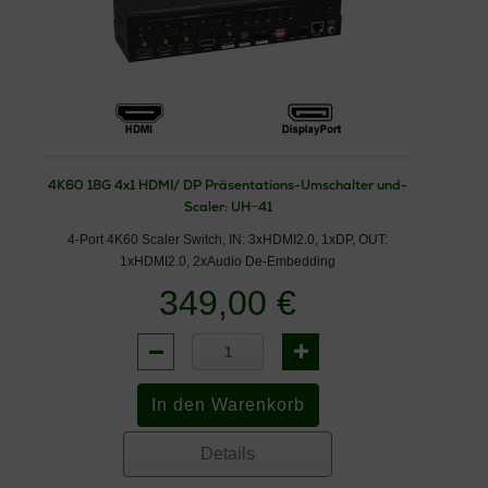
4K60 18G 4x1 HDMI/ DP Präsentations-Umschalter und-
Scaler: UH−41
4-Port 4K60 Scaler Switch, IN: 3xHDMI2.0, 1xDP, OUT:
1xHDMI2.0, 2xAudio De-Embedding
349,00 €
Details