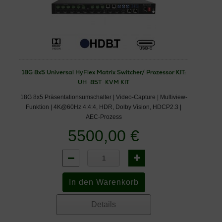
18G 8x5 Universal HyFlex Matrix Switcher/ Prozessor KIT:
UH−85T−KVM KIT
18G 8x5 Präsentationsumschalter | Video-Capture | Multiview-
Funktion | 4K@60Hz 4:4:4, HDR, Dolby Vision, HDCP2.3 |
AEC-Prozess
5500,00 €
Details