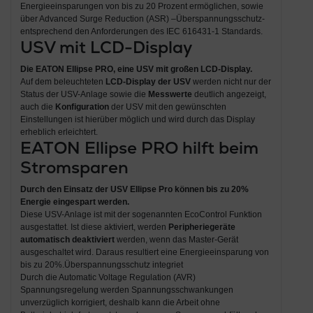
Energieeinsparungen von bis zu 20 Prozent ermöglichen, sowie
über Advanced Surge Reduction (ASR) –Überspannungsschutz-
entsprechend den Anforderungen des IEC 616431-1 Standards.
USV mit LCD-Display
Die EATON Ellipse PRO, eine USV mit großen LCD-Display.
Auf dem beleuchteten
LCD-Display der USV
werden nicht nur der
Status der USV-Anlage sowie die
Messwerte
deutlich angezeigt,
auch die
Konfiguration
der USV mit den gewünschten
Einstellungen ist hierüber möglich und wird durch das Display
erheblich erleichtert.
EATON Ellipse PRO hilft beim
Stromsparen
Durch den Einsatz der USV Ellipse Pro können bis zu 20%
Energie eingespart werden.
Diese USV-Anlage ist mit der sogenannten EcoControl Funktion
ausgestattet. Ist diese aktiviert, werden
Peripheriegeräte
automatisch deaktiviert
werden, wenn das Master-Gerät
ausgeschaltet wird. Daraus resultiert eine Energieeinsparung von
bis zu 20%.Überspannungsschutz integriet
Durch die Automatic Voltage Regulation (AVR)
Spannungsregelung werden Spannungsschwankungen
unverzüglich korrigiert, deshalb kann die Arbeit ohne