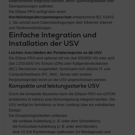
Batteriebetrieb fortgesetzt werden, wenn Spannungsabfälle oder
Überspannungen auftreten.
Die Ellipse PRO verfügt über einen
Hochleistungsüberspannungsschutz
entsprechend IEC 61643-
1. Sie schützt auch Datenübertragungen über Ethernet, Internet
und Telefonverbindungen.
Einfache Integration und
Installation der USV
Leichtes Anschließen der Peripheriegeräte an die USV
Die Ellipse PRO wird optional mit vier (bei 650/850 VA) oder acht
(bei 1200/1600 VA) Schuko (DIN) oder Kaltgerätesteckdosen
(IEC) Steckdosen ausgeliefert. Somit kann sich übliche IT- und
Computerhardware (PC, MAC, Server oder andere
Peripheriegeräte) leicht an die USV angeschlossen werden.
Kompakte und leistungsstarke USV
Durch die kompakte Bauweise kann die Eillipse PRO von EATON
problemlos in nahezu jede Büroumgebung integriert werden. Die
USV verfügt im Verhätniss zu ihrer Leistung über ein extraflaches
Design.
Die Einsatzmöglichkeiten umfassen
die vertikale Aufstellung (z. B. unter dem Schreibtisch),
die horizontale Aufstellung (z. B. unter dem Monitor),
eine 19 Zoll Rackmontage (optionaler 2U Montagesatz) und