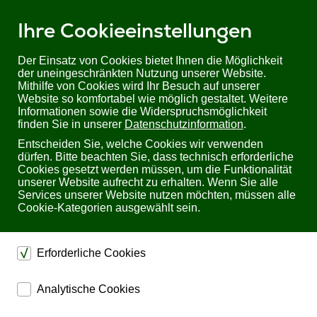
Ihre Cookieeinstellungen
Der Einsatz von Cookies bietet Ihnen die Möglichkeit
der uneingeschränkten Nutzung unserer Website.
Mithilfe von Cookies wird Ihr Besuch auf unserer
Sie befinden sich hier:
Startseite
Produkte
USV
USV bis 10kVA
Website so komfortabel wie möglich gestaltet. Weitere
Eaton Ellipse PRO Serie
EATON Ellipse PRO - 850VA / 510W - DIN
Informationen sowie die Widerspruchsmöglichkeit
finden Sie in unserer
Datenschutzinformation
.
EATON Ellipse PRO - 850VA / 510W - DIN
Entscheiden Sie, welche Cookies wir verwenden
dürfen. Bitte beachten Sie, dass technisch erforderliche
Cookies gesetzt werden müssen, um die Funktionalität
unserer Website aufrecht zu erhalten. Wenn Sie alle
Services unserer Website nutzen möchten, müssen alle
Cookie-Kategorien ausgewählt sein.
Erforderliche Cookies
dienen dem technischen einwandfreien Betrieb unserer
Analytische Cookies
Website.
ermöglichen eine Websiteanalyse, um das
Sichern die Stabilität der Website