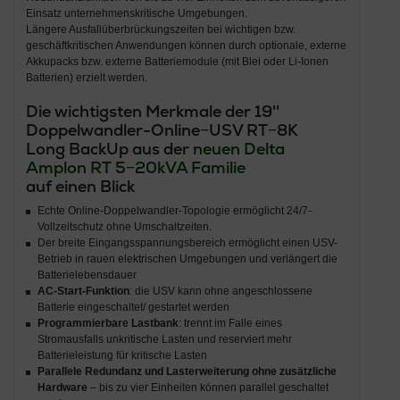
Einsatz unternehmenskritische Umgebungen.
Längere Ausfallüberbrückungszeiten bei wichtigen bzw.
geschäftkritischen Anwendungen können durch optionale, externe
Akkupacks bzw. externe Batteriemodule (mit Blei oder Li-Ionen
Batterien) erzielt werden.
Die wichtigsten Merkmale der 19''
Doppelwandler-Online−USV RT−8K
Long BackUp aus der
neuen Delta
Amplon RT 5−20kVA Familie
auf einen Blick
Echte Online-Doppelwandler-Topologie ermöglicht 24/7-
Vollzeitschutz ohne Umschaltzeiten.
Der breite Eingangsspannungsbereich ermöglicht einen USV-
Betrieb in rauen elektrischen Umgebungen und verlängert die
Batterielebensdauer
AC-Start-Funktion
: die USV kann ohne angeschlossene
Batterie eingeschaltet/ gestartet werden
Programmierbare Lastbank
: trennt im Falle eines
Stromausfalls unkritische Lasten und reserviert mehr
Batterieleistung für kritische Lasten
Parallele Redundanz und Lasterweiterung ohne zusätzliche
Hardware
– bis zu vier Einheiten können parallel geschaltet