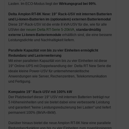
Lasten. Im ECO-Modus liegt der
Wirkungsgrad bei 99%
.
Delta Amplon RT-8K New: 19'' Rack-USV mit internen Batterien
und Li-Ionen-Batterien im (optionalem) externen Batteriemodul
Diese 19''-Rack-USV ist die erste 8 kVA USV für die, wie für alle
USVen der
neuen Delta RT-Serie 5-20kVA
,
standardmäßig
externe Li-Ionen-Batteriemodule
erhältlich sind, die eine bessere
Leistungsdichte und Nachhaltigkeit liefern.
Parallele Kapazität von bis zu vier Einheiten ermöglicht
Redundanz und Lasterweiterung
Mit einer parallelen Kapazität von bis zu vier Einheiten ist diese
19'' Online-UPS mit Doppelwandlung der Delta RT New Serie die
ideale kleine Power-USV für unternehmenskritische
Anwendungen wie Server, Rechenzentren, Telekommunikation
und Fertigung.
Kompakte 19'' Rack-USV mit 100% kW
Der Platzbedarf dieser 19" USV mit internen Batterien beträgt nur
5 Höheneinheiten und sie bietet dabei eine verbesserte Leistung
und garantiert "keine Leistungsreduzierung bei Lasten" und liefert
permanent 100% (8kVA=8kW).
Darüber hinaus bietet die neue Amplon RT-8K New eine parallele
Redundanzfunktion von bis zu vier Einheiten zum zuverlässigeren