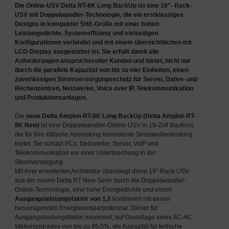
Die
Online-USV Delta RT-8K Long BackUp
ist eine
19"- Rack-
USV mit Doppelwandler-Technologie
, die ein erstklassiges
Designs in kompakter 5HE-Größe mit einer hohen
Leistungsdichte, Systemeffizienz und vielseitigen
Konfigurationen verbindet und mit einem übersichtilichen mit
LCD-Display ausgestattet ist. Sie erfüllt damit alle
Anforderungen anspruchsvoller Kunden und bietet, nicht nur
durch die parallele Kapazität von bis zu vier Einheiten, einen
zuverlässigen Stromversorgungsschutz für Server, Daten- und
Rechenzentren, Netzwerke, Voice over IP, Telekommunikation
und Produktions­anlagen.
Die
neue Delta Amplon RT-8K Long BackUp (Delta Amplon RT-
8K New)
ist eine Doppelwandler-Online-USV in 19-Zoll Bauform,
die für Ihre ktitische Ausrüstung konsistente Sinuswellenleistung
bietet. Sie schützt PCs, Netzwerke, Server, VoIP und
Telekommunikation vor einer Unterbrechung in der
Stromversorgung.
Mit ihrer erweiterten Architektur überzeugt diese 19''-Rack-USV
aus der neuen Delta RT New Serie durch die Doppelwandler-
Online-Technologie, eine hohe Energiedichte und einem
Ausgangs­leistungs­faktor von 1,0
kombiniert mit einem
hervoragenden Energieeinsparpotenzial. Dieser für
Ausgangsleistungsfaktor maximiert, auf Grundlage eines AC-AC
Wirkungsgrades von bis zu 95,5%, die Kapazität für kritische