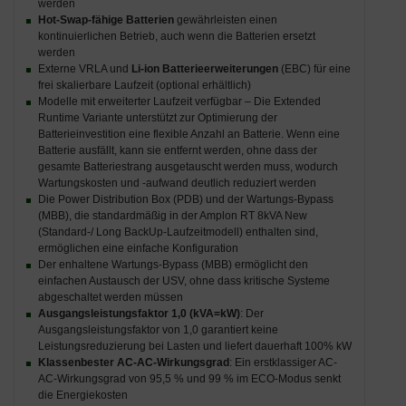
werden
Hot-Swap-fähige Batterien
gewährleisten einen
kontinuierlichen Betrieb, auch wenn die Batterien ersetzt
werden
Externe VRLA und
Li-ion Batterieerweiterungen
(EBC) für eine
frei skalierbare Laufzeit (optional erhältlich)
Modelle mit erweiterter Laufzeit verfügbar – Die Extended
Runtime Variante unterstützt zur Optimierung der
Batterieinvestition eine flexible Anzahl an Batterie. Wenn eine
Batterie ausfällt, kann sie entfernt werden, ohne dass der
gesamte Batteriestrang ausgetauscht werden muss, wodurch
Wartungskosten und -aufwand deutlich reduziert werden
Die Power Distribution Box (PDB) und der Wartungs-Bypass
(MBB), die standardmäßig in der Amplon RT 8kVA New
(Standard-/ Long BackUp-Laufzeitmodell) enthalten sind,
ermöglichen eine einfache Konfiguration
Der enhaltene Wartungs-Bypass (MBB) ermöglicht den
einfachen Austausch der USV, ohne dass kritische Systeme
abgeschaltet werden müssen
Ausgangsleistungsfaktor 1,0 (kVA=kW)
: Der
Ausgangsleistungsfaktor von 1,0 garantiert keine
Leistungsreduzierung bei Lasten und liefert dauerhaft 100% kW
Klassenbester AC-AC-Wirkungsgrad
: Ein erstklassiger AC-
AC-Wirkungsgrad von 95,5 % und 99 % im ECO-Modus senkt
die Energiekosten