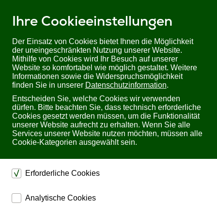
Ihre Cookieeinstellungen
Der Einsatz von Cookies bietet Ihnen die Möglichkeit
der uneingeschränkten Nutzung unserer Website.
Mithilfe von Cookies wird Ihr Besuch auf unserer
Sie befinden sich hier:
Startseite
Produkte
USV
USV bis 10kVA
Website so komfortabel wie möglich gestaltet. Weitere
Delta Amplon RT-Serie
Informationen sowie die Widerspruchsmöglichkeit
Delta Amplon RT-8K | Long BackUp | einphasig, 8 kVA/ 8 kW
finden Sie in unserer
Datenschutzinformation
.
Entscheiden Sie, welche Cookies wir verwenden
Delta Amplon RT-8K Long BackUp einphasig, 8
dürfen. Bitte beachten Sie, dass technisch erforderliche
kVA/ 8 kW
Cookies gesetzt werden müssen, um die Funktionalität
unserer Website aufrecht zu erhalten. Wenn Sie alle
Services unserer Website nutzen möchten, müssen alle
Cookie-Kategorien ausgewählt sein.
Erforderliche Cookies
dienen dem technischen einwandfreien Betrieb unserer
Analytische Cookies
Website.
ermöglichen eine Websiteanalyse, um das
Sichern die Stabilität der Website