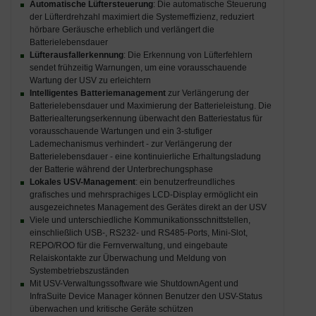
Automatische Lüftersteuerung
: Die automatische Steuerung
der Lüfterdrehzahl maximiert die Systemeffizienz, reduziert
hörbare Geräusche erheblich und verlängert die
Batterielebensdauer
Lüfterausfallerkennung
: Die Erkennung von Lüfterfehlern
sendet frühzeitig Warnungen, um eine vorausschauende
Wartung der USV zu erleichtern
Intelligentes Batteriemanagement
zur Verlängerung der
Batterielebensdauer und Maximierung der Batterieleistung. Die
Batteriealterungserkennung überwacht den Batteriestatus für
vorausschauende Wartungen und ein 3-stufiger
Lademechanismus verhindert - zur Verlängerung der
Batterielebensdauer - eine kontinuierliche Erhaltungsladung
der Batterie während der Unterbrechungsphase
Lokales USV-Management
: ein benutzerfreundliches
grafisches und mehrsprachiges LCD-Display ermöglicht ein
ausgezeichnetes Management des Gerätes direkt an der USV
Viele und unterschiedliche Kommunikationsschnittstellen,
einschließlich USB-, RS232- und RS485-Ports, Mini-Slot,
REPO/ROO für die Fernverwaltung, und eingebaute
Relaiskontakte zur Überwachung und Meldung von
Systembetriebszuständen
Mit USV-Verwaltungssoftware wie ShutdownAgent und
InfraSuite Device Manager können Benutzer den USV-Status
überwachen und kritische Geräte schützen