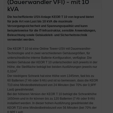
(Dauerwandler VFI) - mit 10
kVA
Die hocheffiziente USV-Anlage
KEOR T 10 von legrand
bietet
für jede Art von Last bis 10 kVA die maximale
Versorgungssicherheit und Spannungsqualität und kann
beispielsweise für die IT-Infrastruktur, sensible Anwendungen,
Beleuchtung sowie Gebäudeleit- und Sicherheitstechnik
verwendet werden.
Die KEOR T 10 ist eine Online Tower-USV mit Dauerwandler-
Technologie und in zwei verschiedenen Gehäusegrößen, für
unterschiedliche interne Batterie-Konfiguration, verfügbar. Die
beiden Gehäuse der KEOR T 10 unterscheiden sich jeweils in der
Höhe, die Stellfläche beträgt bei beiden Ausführungen jeweils nur
2
0,32m
.
Der niedrigere Schrank hat eine Höhe vom 1345mm, fast bis zu
60 Batterien (7 Ah oder 9 Ah) und ist so bemessen, dass die KEOR
T10 eine Mindestbetriebszeit von 24 Minuten (bei 70% der 0,9PF
Last) gewährleistet.
Bei der höheren Version der KEOR T 10 beträgt die Schrankhöhe
1650mm und in ihr können bis zu 120 Batterien (7 Ah oder 9 Ah)
installiert werden. In dieser hohen Ausführung gewähleistet die
KEOR T10 eine Mindestbetriebszeit von 56 Minuten (bei 70% der
0,9PF Last).