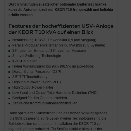
Durch hinzufügen zusätzlicher optionaler Batterieschränke
kann die Autonomiezeit der KEOR T10 frei gewählt und beliebig
erhöht werden.
Features der hocheffizienten USV-Anlage
der KEOR T 10 kVA auf einen Blick
Nennleistung 10 kVA - Powerfaktor 0,9 (am Ausgang)
Parallel-Modular erweiterbar bis 80 kVA (bis zu 8 Systeme)
3 Phasen am Eingang / 3 Phasen am Ausgang
3-Level Switching Technologie
IGBT-Halbleiter
Hoher Wirkungsgrad bis 96% (98,5% im Eco-Mode)
Digital Signal Processor (DSP)
3.5” TFT Touchdisplay
High Input Power Faktor (PFC)
High Output Power Faktor
Low Input and Output Total Harmonic Distortion (THD)
Geeignet für den Generatorbetrieb
Zahlreiche Kommunikationsschnittstellen
Dank optimierter Konstruktion und des hohen Wirkungsgrades
(bis 96% basierend auf 3-Level-Inverter Technologie) sind die
Betriebskosten schon ab der Installation der KEOR T10 von
legrand spürbar reduziert. Ein Schlüsselfaktor hierzu ist der