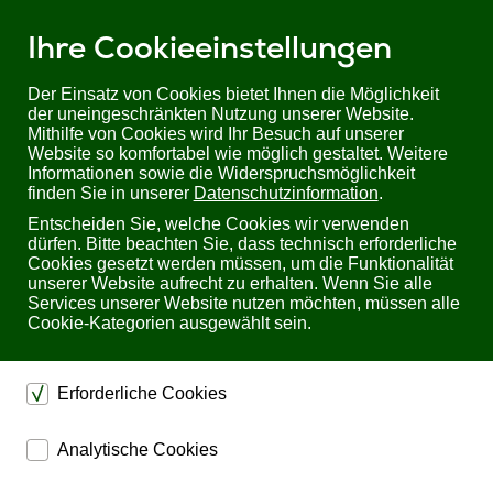
Ihre Cookieeinstellungen
Der Einsatz von Cookies bietet Ihnen die Möglichkeit
der uneingeschränkten Nutzung unserer Website.
Mithilfe von Cookies wird Ihr Besuch auf unserer
Sie befinden sich hier:
Startseite
Produkte
USV
Website so komfortabel wie möglich gestaltet. Weitere
KEOR T 10 von legrand | dreiphasig, 10 kVA | skalierbar bis 80 kVA
Informationen sowie die Widerspruchsmöglichkeit
finden Sie in unserer
Datenschutzinformation
.
KEOR T 10 von legrand dreiphasig, 10 kVA
Entscheiden Sie, welche Cookies wir verwenden
skalierbar bis 80 kVA
dürfen. Bitte beachten Sie, dass technisch erforderliche
Cookies gesetzt werden müssen, um die Funktionalität
unserer Website aufrecht zu erhalten. Wenn Sie alle
Services unserer Website nutzen möchten, müssen alle
Cookie-Kategorien ausgewählt sein.
Erforderliche Cookies
dienen dem technischen einwandfreien Betrieb unserer
Analytische Cookies
Website.
ermöglichen eine Websiteanalyse, um das
Sichern die Stabilität der Website