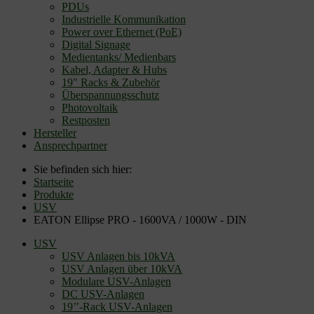
PDUs
Industrielle Kommunikation
Power over Ethernet (PoE)
Digital Signage
Medientanks/ Medienbars
Kabel, Adapter & Hubs
19" Racks & Zubehör
Überspannungsschutz
Photovoltaik
Restposten
Hersteller
Ansprechpartner
Sie befinden sich hier:
Startseite
Produkte
USV
EATON Ellipse PRO - 1600VA / 1000W - DIN
USV
USV Anlagen bis 10kVA
USV Anlagen über 10kVA
Modulare USV-Anlagen
DC USV-Anlagen
19’’-Rack USV-Anlagen