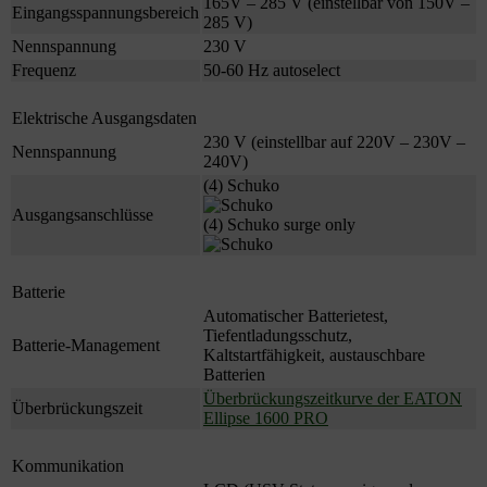
165V – 285 V (einstellbar von 150V –
Eingangsspannungsbereich
285 V)
Nennspannung
230 V
Frequenz
50-60 Hz autoselect
Elektrische Ausgangsdaten
230 V (einstellbar auf 220V – 230V –
Nennspannung
240V)
(4) Schuko
Ausgangsanschlüsse
(4) Schuko surge only
Batterie
Automatischer Batterietest,
Tiefentladungsschutz,
Batterie-Management
Kaltstartfähigkeit, austauschbare
Batterien
Überbrückungszeitkurve der EATON
Überbrückungszeit
Ellipse 1600 PRO
Kommunikation