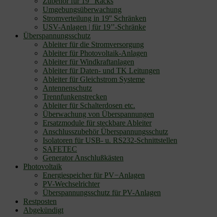
Zubehör für 19” Racks
Umgebungsüberwachung
Stromverteilung in 19'' Schränken
USV-Anlagen | für 19’’-Schränke
Überspannungsschutz
Ableiter für die Stromversorgung
Ableiter für Photovoltaik-Anlagen
Ableiter für Windkraftanlagen
Ableiter für Daten- und TK Leitungen
Ableiter für Gleichstrom Systeme
Antennenschutz
Trennfunkenstrecken
Ableiter für Schalterdosen etc.
Überwachung von Überspannungen
Ersatzmodule für steckbare Ableiter
Anschlusszubehör Überspannungsschutz
Isolatoren für USB- u. RS232-Schnittstellen
SAFETEC
Generator Anschlußkästen
Photovoltaik
Energiespeicher für PV−Anlagen
PV-Wechselrichter
Überspannungsschutz für PV-Anlagen
Restposten
Abgekündigt