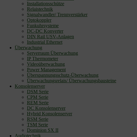
Installationsschütze
Relaistechnik
Signalwandler/ Trennverstärker
Optokoppler
Funkuhrsysteme
DC-DC Konverter
DIN Rail USV-Anlagen
Industrial Ethernet
Überwachung
Serverraum Überwachung
IP Thermometer
Videoüberwachung
Power Management
Überspannungsschutz-Überwachung
Überwachungsrelais/ Überwachungsbausteine
Konsolenserver
DSM Serie
CPM Serie
REM Serie
DC Konsolenserver
Hybrid Konsolenserver
RSM Serie
TSM Serie
Dominion SX II
Audiotechnik