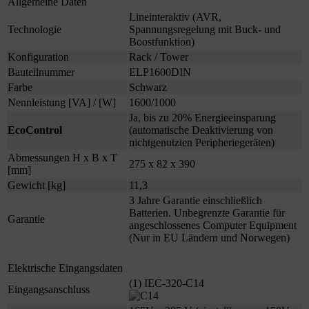
Allgemeine Daten
Lineinteraktiv (AVR,
Technologie
Spannungsregelung mit Buck- und
Boostfunktion)
Konfiguration
Rack / Tower
Bauteilnummer
ELP1600DIN
Farbe
Schwarz
Nennleistung [VA] / [W]
1600/1000
Ja, bis zu 20% Energieeinsparung
EcoControl
(automatische Deaktivierung von
nichtgenutzten Peripheriegeräten)
Abmessungen H x B x T
275 x 82 x 390
[mm]
Gewicht [kg]
11,3
3 Jahre Garantie einschließlich
Batterien. Unbegrenzte Garantie für
Garantie
angeschlossenes Computer Equipment
(Nur in EU Ländern und Norwegen)
Elektrische Eingangsdaten
(1) IEC-320-C14
Eingangsanschluss