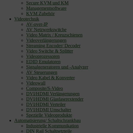
Secure KVM und KM
Managementsoftware
KVM Zubehör
Videotechnik
AV-over-IP
AV Netzwerkswitche
Video Matrix / Kreuzschienen
Videoverlängerungen
Streaming Encoder/ Decoder
Video Switche & Splitter
Videoprozessoren
EDID Emulatoren
Signalgeneratoren und -Analyzer
AV Steuerungen
Video Kabel & Konverter
Videowall
Composite/S-Video
DVI/HDMI Verlängerungen
DVI/HDMI Glasfaserextender
DVI/HDMI Verteiler
DVI/HDMI Umschalter
Spezielle Videoprodukte
Automatisierung/ Schaltschrankbau
Industrielle Kommunikation
DIN Rail Schaltnetzteile