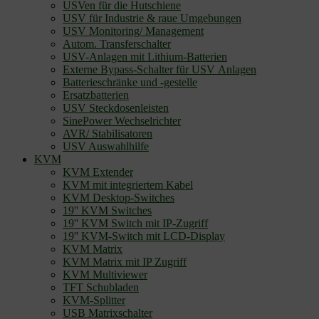
USVen für die Hutschiene
USV für Industrie & raue Umgebungen
USV Monitoring/ Management
Autom. Transferschalter
USV-Anlagen mit Lithium-Batterien
Externe Bypass-Schalter für USV Anlagen
Batterieschränke und -gestelle
Ersatzbatterien
USV Steckdosenleisten
SinePower Wechselrichter
AVR/ Stabilisatoren
USV Auswahlhilfe
KVM
KVM Extender
KVM mit integriertem Kabel
KVM Desktop-Switches
19'' KVM Switches
19'' KVM Switch mit IP-Zugriff
19'' KVM-Switch mit LCD-Display
KVM Matrix
KVM Matrix mit IP Zugriff
KVM Multiviewer
TFT Schubladen
KVM-Splitter
USB Matrixschalter