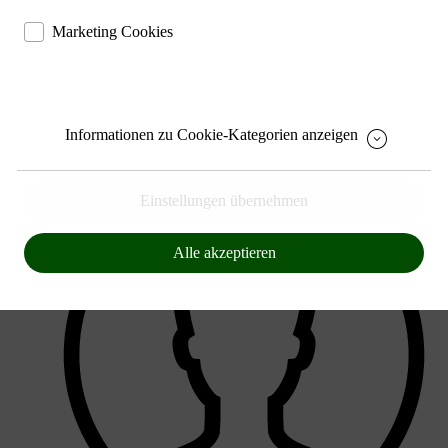
ermöglichen eine Websiteanalyse, um das Besucherverhalten
Sichern die Stabilität der Website
Marketing Cookies
kennenzulernen und die Website darauf abgestimmt zu
Speichern den Fortschritt Ihrer Bestellung
gestalten
Speichern Ihre Log-In Daten
helfen, Ihnen auf und außerhalb von www.ute.de individuelle
Angebote und Services anbieten zu können
Ermöglichen eine Verbesserung des Nutzererlebnisses
Liefern Anzeigen, die zu Ihren Interessen passen
Informationen zu Cookie-Kategorien anzeigen
Bereitstellung von individuellen und auf Sie
zugeschnittenen Angeboten, um Ihnen den bestmöglichen
Service anbieten zu können
Einstellungen übernehmen
Alle akzeptieren