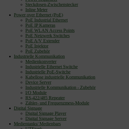
Steckdosen-Zwischenstecker
Inline Meter
Power over Ethernet (PoE)
PoE Industrial Ethernet
PoE IP Kameras
PoE WLAN Access Points
PoE Netzwerk Switches
PoE A/V Extender
PoE Injektor
PoE Zubehör
Industrielle Kommunikation
Medienkonverter
Industrielle Ethernet Switche
Industrielle PoE-Switche
Kabellose industrielle Kommunikation
Device Server
Industrielle Kommunikation - Zubehör
I/O Module
RS-422/485 Repeater
Zähler- und Frequenzmess-Module
Digital Signage
Digital Signage Player
Digital Signage Server
Medientanks/ Medienbars
UTEtank