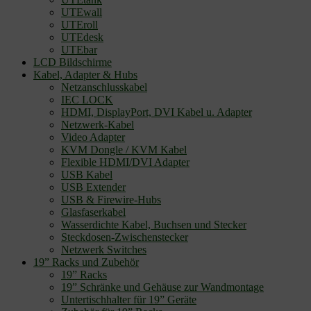
UTEwall
UTEroll
UTEdesk
UTEbar
LCD Bildschirme
Kabel, Adapter & Hubs
Netzanschlusskabel
IEC LOCK
HDMI, DisplayPort, DVI Kabel u. Adapter
Netzwerk-Kabel
Video Adapter
KVM Dongle / KVM Kabel
Flexible HDMI/DVI Adapter
USB Kabel
USB Extender
USB & Firewire-Hubs
Glasfaserkabel
Wasserdichte Kabel, Buchsen und Stecker
Steckdosen-Zwischenstecker
Netzwerk Switches
19” Racks und Zubehör
19” Racks
19” Schränke und Gehäuse zur Wandmontage
Untertischhalter für 19” Geräte