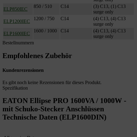
850 / 510
C14
(3) C13, (1) C13
ELP850IEC
surge only
1200 / 750
C14
(4) C13, (4) C13
ELP1200IEC
surge only
1600 / 1000
C14
(4) C13, (4) C13
ELP1600IEC
surge only
Bestellnummern
Empfohlenes Zubehör
Kundenrezensionen
Es gibt noch keine Rezensionen für dieses Produkt.
Spezifikation
EATON Ellipse PRO 1600VA / 1000W -
mit Schuko-Stecker Anschlüssen
Technische Daten (ELP1600DIN)