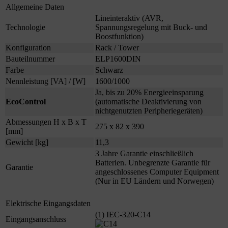
Allgemeine Daten
Lineinteraktiv (AVR,
Technologie
Spannungsregelung mit Buck- und
Boostfunktion)
Konfiguration
Rack / Tower
Bauteilnummer
ELP1600DIN
Farbe
Schwarz
Nennleistung [VA] / [W]
1600/1000
Ja, bis zu 20% Energieeinsparung
EcoControl
(automatische Deaktivierung von
nichtgenutzten Peripheriegeräten)
Abmessungen H x B x T
275 x 82 x 390
[mm]
Gewicht [kg]
11,3
3 Jahre Garantie einschließlich
Batterien. Unbegrenzte Garantie für
Garantie
angeschlossenes Computer Equipment
(Nur in EU Ländern und Norwegen)
Elektrische Eingangsdaten
(1) IEC-320-C14
Eingangsanschluss