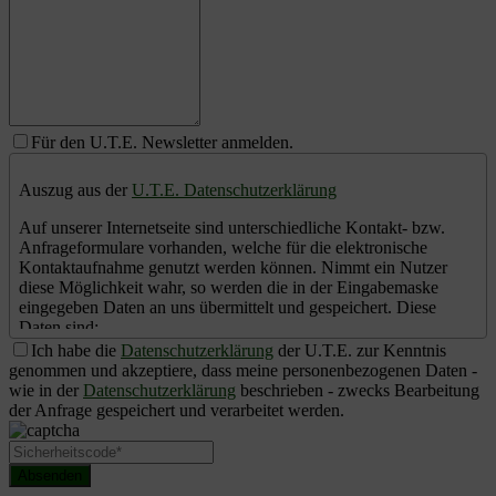
Für den U.T.E. Newsletter anmelden.
Auszug aus der
U.T.E. Datenschutzerklärung
Auf unserer Internetseite sind unterschiedliche Kontakt- bzw.
Anfrageformulare vorhanden, welche für die elektronische
Kontaktaufnahme genutzt werden können. Nimmt ein Nutzer
diese Möglichkeit wahr, so werden die in der Eingabemaske
eingegeben Daten an uns übermittelt und gespeichert. Diese
Daten sind:
Ich habe die
Datenschutzerklärung
der U.T.E. zur Kenntnis
(1) Anrede
genommen und akzeptiere, dass meine personenbezogenen Daten -
(2) Vorname (optional)
wie in der
Datenschutzerklärung
beschrieben - zwecks Bearbeitung
(3) Nachname
der Anfrage gespeichert und verarbeitet werden.
(4) Unternehmen (optional)
(5) Telefonnummer (optional)
(6) Faxnummer (optional)
Absenden
(7) E-Mailadresse