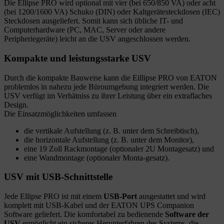
Die Ellipse PRO wird optional mit vier (bei 650/850 VA) oder acht
(bei 1200/1600 VA) Schuko (DIN) oder Kaltgerätesteckdosen (IEC)
Steckdosen ausgeliefert. Somit kann sich übliche IT- und
Computerhardware (PC, MAC, Server oder andere
Peripheriegeräte) leicht an die USV angeschlossen werden.
Kompakte und leistungsstarke USV
Durch die kompakte Bauweise kann die Eillipse PRO von EATON
problemlos in nahezu jede Büroumgebung integriert werden. Die
USV verfügt im Verhätniss zu ihrer Leistung über ein extraflaches
Design.
Die Einsatzmöglichkeiten umfassen
die vertikale Aufstellung (z. B. unter dem Schreibtisch),
die horizontale Aufstellung (z. B. unter dem Monitor),
eine 19 Zoll Rackmontage (optionaler 2U Montagesatz) und
eine Wandmontage (optionaler Monta-gesatz).
USV mit USB-Schnittstelle
Jede Ellipse PRO ist mit einem
USB-Port
ausgestattet und wird
komplett mit USB-Kabel und der EATON UPS Companion
Software geliefert. Die komfortabel zu bedienende
Software der
USV
ermöglicht ein sicheres Herunterfahren des Systems, die