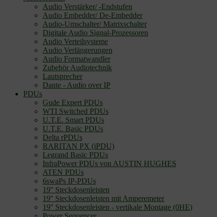
Audio Verstärker/ -Endstufen
Audio Embedder/ De-Embedder
Audio-Umschalter/ Matrixschalter
Digitale Audio Signal-Prozessoren
Audio Verteilsysteme
Audio Verlängerungen
Audio Formatwandler
Zubehör Audiotechnik
Lautsprecher
Dante - Audio over IP
PDUs
Gude Expert PDUs
WTI Switched PDUs
U.T.E. Smart PDUs
U.T.E. Basic PDUs
Delta rPDUs
RARITAN PX (iPDU)
Legrand Basic PDUs
InfraPower PDUs von AUSTIN HUGHES
ATEN PDUs
6swaPs IP-PDUs
19'' Steckdosenleisten
19'' Steckdosenleisten mit Amperemeter
19'' Steckdosenleisten - vertikale Montage (0HE)
Power Sequencer