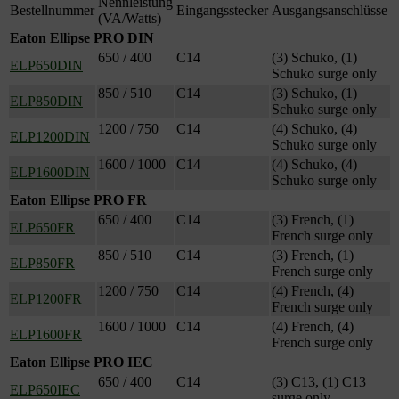
Nennleistung
Bestellnummer
Eingangsstecker
Ausgangsanschlüsse
(VA/Watts)
Eaton Ellipse PRO DIN
650 / 400
C14
(3) Schuko, (1)
ELP650DIN
Schuko surge only
850 / 510
C14
(3) Schuko, (1)
ELP850DIN
Schuko surge only
1200 / 750
C14
(4) Schuko, (4)
ELP1200DIN
Schuko surge only
1600 / 1000
C14
(4) Schuko, (4)
ELP1600DIN
Schuko surge only
Eaton Ellipse PRO FR
650 / 400
C14
(3) French, (1)
ELP650FR
French surge only
850 / 510
C14
(3) French, (1)
ELP850FR
French surge only
1200 / 750
C14
(4) French, (4)
ELP1200FR
French surge only
1600 / 1000
C14
(4) French, (4)
ELP1600FR
French surge only
Eaton Ellipse PRO IEC
650 / 400
C14
(3) C13, (1) C13
ELP650IEC
surge only