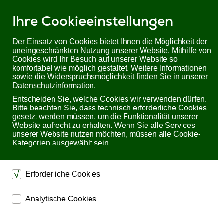
Ihre Cookieeinstellungen
Der Einsatz von Cookies bietet Ihnen die Möglichkeit der
uneingeschränkten Nutzung unserer Website. Mithilfe von
Cookies wird Ihr Besuch auf unserer Website so
Sie befinden sich hier:
Startseite
Produkte
USV
komfortabel wie möglich gestaltet. Weitere Informationen
EATON 5SC 1000i | 1000VA/700W
sowie die Widerspruchsmöglichkeit finden Sie in unserer
Datenschutzinformation
.
EATON 5SC 1000i 1000VA/700W
Entscheiden Sie, welche Cookies wir verwenden dürfen.
Bitte beachten Sie, dass technisch erforderliche Cookies
gesetzt werden müssen, um die Funktionalität unserer
Website aufrecht zu erhalten. Wenn Sie alle Services
unserer Website nutzen möchten, müssen alle Cookie-
Kategorien ausgewählt sein.
Bewertung: Noch nicht bewertet
Erforderliche Cookies
Kosteneffiziente Line Interactive USV
dienen dem technischen einwandfreien Betrieb unserer
mit LCD-Display und ABM-Technologie
Analytische Cookies
Website.
Einphasige-USV: 1000VA
ermöglichen eine Websiteanalyse, um das
Sichern die Stabilität der Website