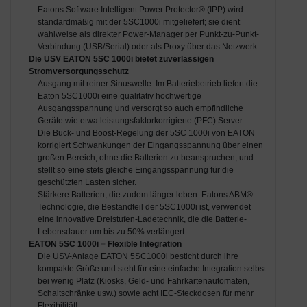
Eatons Software Intelligent Power Protector® (IPP) wird
standardmäßig mit der 5SC1000i mitgeliefert; sie dient
wahlweise als direkter Power-Manager per Punkt-zu-Punkt-
Verbindung (USB/Serial) oder als Proxy über das Netzwerk.
Die USV EATON 5SC 1000i bietet zuverlässigen
Stromversorgungsschutz
Ausgang mit reiner Sinuswelle: Im Batteriebetrieb liefert die
Eaton 5SC1000i eine qualitativ hochwertige
Ausgangsspannung und versorgt so auch empfindliche
Geräte wie etwa leistungsfaktorkorrigierte (PFC) Server.
Die Buck- und Boost-Regelung der 5SC 1000i von EATON
korrigiert Schwankungen der Eingangsspannung über einen
großen Bereich, ohne die Batterien zu beanspruchen, und
stellt so eine stets gleiche Eingangsspannung für die
geschützten Lasten sicher.
Stärkere Batterien, die zudem länger leben: Eatons ABM®-
Technologie, die Bestandteil der 5SC1000i ist, verwendet
eine innovative Dreistufen-Ladetechnik, die die Batterie-
Lebensdauer um bis zu 50% verlängert.
EATON 5SC 1000i = Flexible Integration
Die USV-Anlage EATON 5SC1000i besticht durch ihre
kompakte Größe und steht für eine einfache Integration selbst
bei wenig Platz (Kiosks, Geld- und Fahrkartenautomaten,
Schaltschränke usw.) sowie acht IEC-Steckdosen für mehr
Flexibilität!