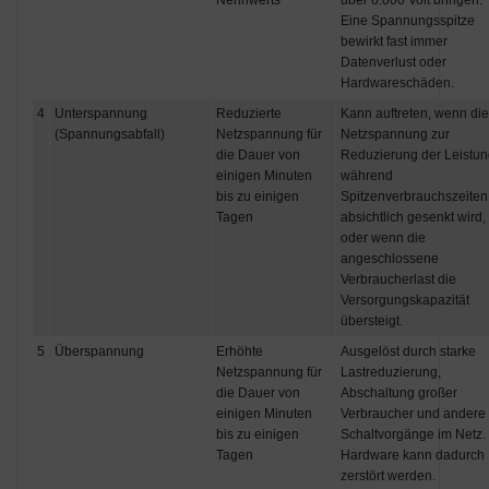
Nennwerts
über 6.000 Volt bringen.
Eine Spannungsspitze
bewirkt fast immer
Datenverlust oder
Hardwareschäden.
4
Unterspannung
Reduzierte
Kann auftreten, wenn die
(Spannungsabfall)
Netzspannung für
Netzspannung zur
die Dauer von
Reduzierung der Leistun
einigen Minuten
während
bis zu einigen
Spitzenverbrauchszeiten
Tagen
absichtlich gesenkt wird,
oder wenn die
angeschlossene
Verbraucherlast die
Versorgungskapazität
übersteigt.
5
Überspannung
Erhöhte
Ausgelöst durch starke
Netzspannung für
Lastreduzierung,
die Dauer von
Abschaltung großer
einigen Minuten
Verbraucher und andere
bis zu einigen
Schaltvorgänge im Netz.
Tagen
Hardware kann dadurch
zerstört werden.