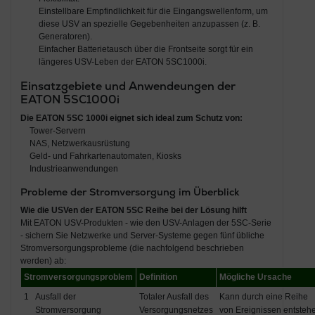
Einstellbare Empfindlichkeit für die Eingangswellenform, um
diese USV an spezielle Gegebenheiten anzupassen (z. B.
Generatoren).
Einfacher Batterietausch über die Frontseite sorgt für ein
längeres USV-Leben der EATON 5SC1000i.
Einsatzgebiete und Anwendeungen der
EATON 5SC1000i
Die
EATON 5SC 1000i
eignet sich ideal zum Schutz von:
Tower-Servern
NAS, Netzwerkausrüstung
Geld- und Fahrkartenautomaten, Kiosks
Industrieanwendungen
Probleme der Stromversorgung im Überblick
Wie die USVen der EATON 5SC Reihe bei der Lösung hilft
Mit EATON USV-Produkten - wie den USV-Anlagen der 5SC-Serie
- sichern Sie Netzwerke und Server-Systeme gegen fünf übliche
Stromversorgungsprobleme (die nachfolgend beschrieben
werden) ab:
Stromversorgungsproblem
Definition
Mögliche Ursache
1
Ausfall der
Totaler Ausfall des
Kann durch eine Reihe
Stromversorgung
Versorgungsnetzes
von Ereignissen entsteh