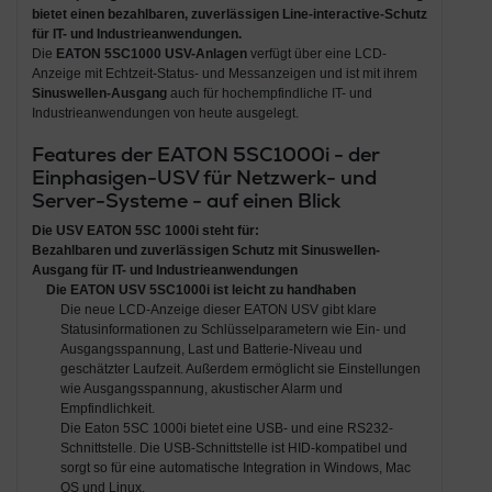
bietet einen bezahlbaren, zuverlässigen Line-interactive-Schutz
für IT- und Industrieanwendungen.
Die
EATON 5SC1000 USV-Anlagen
verfügt über eine LCD-
Anzeige mit Echtzeit-Status- und Messanzeigen und ist mit ihrem
Sinuswellen-Ausgang
auch für hochempfindliche IT- und
Industrieanwendungen von heute ausgelegt.
Features der EATON 5SC1000i - der
Einphasigen-USV für Netzwerk- und
Server-Systeme - auf einen Blick
Die
USV EATON 5SC 1000i
steht für:
Bezahlbaren und zuverlässigen
Schutz mit Sinuswellen-
Ausgang für IT- und Industrieanwendungen
Die EATON USV 5SC1000i ist leicht zu handhaben
Die neue LCD-Anzeige dieser EATON USV gibt klare
Statusinformationen zu Schlüsselparametern wie Ein- und
Ausgangsspannung, Last und Batterie-Niveau und
geschätzter Laufzeit. Außerdem ermöglicht sie Einstellungen
wie Ausgangsspannung, akustischer Alarm und
Empfindlichkeit.
Die Eaton 5SC 1000i bietet eine USB- und eine RS232-
Schnittstelle. Die USB-Schnittstelle ist HID-kompatibel und
sorgt so für eine automatische Integration in Windows, Mac
OS und Linux.