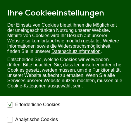
Ihre Cookieeinstellungen
Der Einsatz von Cookies bietet Ihnen die Möglichkeit
der uneingeschränkten Nutzung unserer Website.
Mithilfe von Cookies wird Ihr Besuch auf unserer
Sie befinden sich hier:
Startseite
Produkte
USV
Website so komfortabel wie möglich gestaltet. Weitere
Delta Modulon DPH Powermodul 25KW/3U
Informationen sowie die Widerspruchsmöglichkeit
finden Sie in unserer
Datenschutzinformation
.
Delta Modulon DPH Powermodul 25KW/3U
Entscheiden Sie, welche Cookies wir verwenden
dürfen. Bitte beachten Sie, dass technisch erforderliche
Cookies gesetzt werden müssen, um die Funktionalität
unserer Website aufrecht zu erhalten. Wenn Sie alle
Services unserer Website nutzen möchten, müssen alle
Cookie-Kategorien ausgewählt sein.
Erforderliche Cookies
dienen dem technischen einwandfreien Betrieb unserer
Analytische Cookies
Website.
ermöglichen eine Websiteanalyse, um das
Sichern die Stabilität der Website