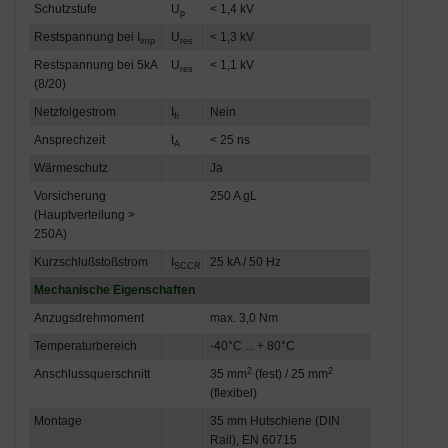
Schutzstufe
U
< 1,4 kV
p
Restspannung bei I
U
< 1,3 kV
imp
res
Restspannung bei 5kA
U
< 1,1 kV
res
(8/20)
Netzfolgestrom
I
Nein
fi
Ansprechzeit
t
< 25 ns
A
Wärmeschutz
Ja
Vorsicherung
250 A gL
(Hauptverteilung >
250A)
Kurzschlußstoßstrom
I
25 kA / 50 Hz
SCCR
Mechanische Eigenschaften
Anzugsdrehmoment
max. 3,0 Nm
Temperaturbereich
-40°C ... + 80°C
2
2
Anschlussquerschnitt
35 mm
(fest) / 25 mm
(flexibel)
Montage
35 mm Hutschiene (DIN
Rail), EN 60715