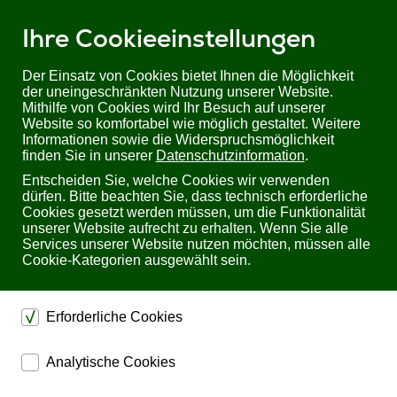
Ihre Cookieeinstellungen
Der Einsatz von Cookies bietet Ihnen die Möglichkeit
der uneingeschränkten Nutzung unserer Website.
Mithilfe von Cookies wird Ihr Besuch auf unserer
Sie befinden sich hier:
Startseite
Produkte
Überspannungsschutz
Website so komfortabel wie möglich gestaltet. Weitere
PROBLOC BS 50/320 (4+0) von ISKRA
Informationen sowie die Widerspruchsmöglichkeit
finden Sie in unserer
Datenschutzinformation
.
PROBLOC BS 50/320 (4+0) von ISKRA
Entscheiden Sie, welche Cookies wir verwenden
dürfen. Bitte beachten Sie, dass technisch erforderliche
Cookies gesetzt werden müssen, um die Funktionalität
unserer Website aufrecht zu erhalten. Wenn Sie alle
Services unserer Website nutzen möchten, müssen alle
Cookie-Kategorien ausgewählt sein.
Erforderliche Cookies
dienen dem technischen einwandfreien Betrieb unserer
Analytische Cookies
Website.
ermöglichen eine Websiteanalyse, um das
Sichern die Stabilität der Website