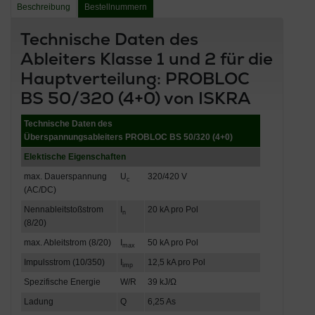
Beschreibung
Bestellnummern
Technische Daten des
Ableiters Klasse 1 und 2 für die
Hauptverteilung: PROBLOC
BS 50/320 (4+0) von ISKRA
Technische Daten des
Überspannungsableiters PROBLOC BS 50/320 (4+0)
Elektische Eigenschaften
max. Dauerspannung
U
320/420 V
c
(AC/DC)
Nennableitstoßstrom
I
20 kA pro Pol
n
(8/20)
max. Ableitstrom (8/20)
I
50 kA pro Pol
max
Impulsstrom (10/350)
I
12,5 kA pro Pol
imp
Spezifische Energie
W/R
39 kJ/Ω
Ladung
Q
6,25 As