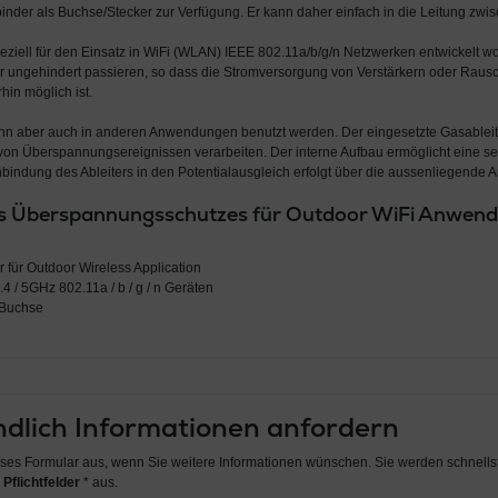
inder als Buchse/Stecker zur Verfügung. Er kann daher einfach in die Leitung zwi
eziell für den Einsatz in WiFi (WLAN) IEEE 802.11a/b/g/n Netzwerken entwickelt
r ungehindert passieren, so dass die Stromversorgung von Verstärkern oder Rausch
hin möglich ist.
n aber auch in anderen Anwendungen benutzt werden. Der eingesetzte Gasableite
 von Überspannungsereignissen verarbeiten. Der interne Aufbau ermöglicht eine se
bindung des Ableiters in den Potentialausgleich erfolgt über die aussenliegende
s Überspannungsschutzes für Outdoor WiFi Anwend
r für Outdoor Wireless Application
4 / 5GHz 802.11a / b / g / n Geräten
-Buchse
dlich Informationen anfordern
ieses Formular aus, wenn Sie weitere Informationen wünschen. Sie werden schnellst
 Pflichtfelder
* aus.