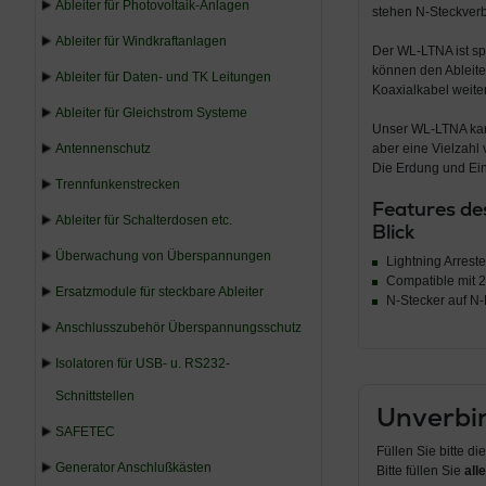
Ableiter für Photovoltaik-Anlagen
stehen N-Steckverb
Ableiter für Windkraftanlagen
Der WL-LTNA ist sp
können den Ableite
Ableiter für Daten- und TK Leitungen
Koaxialkabel weiter
Ableiter für Gleichstrom Systeme
Unser WL-LTNA kan
Antennenschutz
aber eine Vielzahl
Die Erdung und Ein
Trennfunkenstrecken
Features de
Ableiter für Schalterdosen etc.
Blick
Überwachung von Überspannungen
Lightning Arreste
Compatible mit 2.
Ersatzmodule für steckbare Ableiter
N-Stecker auf N
Anschlusszubehör Überspannungsschutz
Isolatoren für USB- u. RS232-
Schnittstellen
Unverbin
SAFETEC
Füllen Sie bitte d
Generator Anschlußkästen
Bitte füllen Sie
alle