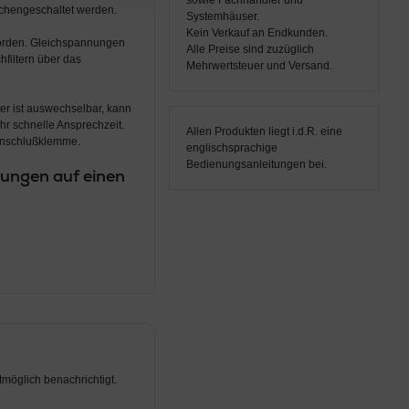
sowie Fachhändler und
schengeschaltet werden.
Systemhäuser.
Kein Verkauf an Endkunden.
 worden. Gleichspannungen
Alle Preise sind zuzüglich
filtern über das
Mehrwertsteuer und Versand.
r ist auswechselbar, kann
hr schnelle Ansprechzeit.
Allen Produkten liegt i.d.R. eine
 Anschlußklemme.
englischsprachige
Bedienungsanleitungen bei.
ungen auf einen
möglich benachrichtigt.