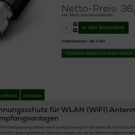
Netto-Preis:
36
exkl. MwSt. plus
Versandkosten
Artikelnummer:
WL-LTNA
Persönliche Beratung zu diesem Produkt
ezifikation
Downloads
nungsschutz für WLAN (WiFI) Antenne
mpfangsanlagen
A Überspannungsableiter dient zur Absicherung von Breitband WLAN Access Po
is 6GHz gegen gefährliche Überspannungen, wie sie bei Blitzeinschlägen entste