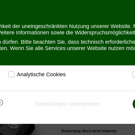
Öffnungszeit
chkeit der uneingeschränkten Nutzung unserer Website. M
Weitere Informationen sowie die Widerspruchsmöglichkeit
dürfen. Bitte beachten Sie, dass technisch erforderlic
alten. Wenn Sie alle Services unserer Website nutzen m
Analytische Cookies
tz
Ableiter für Daten- und TK Leitungen
Überspannungsableiter fü
r
ermöglichen eine Websiteanalyse, um das
h
Besucherverhalten kennenzulernen und die Website
i
Überspannungsableit
darauf abgestimmt zu gestalten
Einstellungen übernehmen
2.4/5GHz WLAN-An
Ermöglichen eine Verbesserung des
Nutzererlebnisses
WL-LTNA von PLAN
Bewertung: Noch nicht bewertet