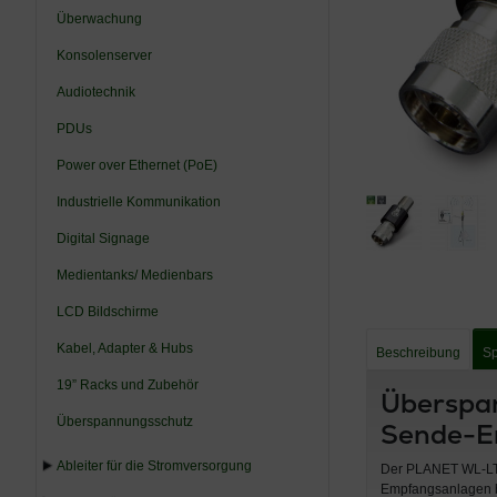
Überwachung
Konsolenserver
Audiotechnik
PDUs
Power over Ethernet (PoE)
Industrielle Kommunikation
Digital Signage
Medientanks/ Medienbars
LCD Bildschirme
Kabel, Adapter & Hubs
Beschreibung
Sp
19” Racks und Zubehör
Überspan
Überspannungsschutz
Sende-E
Ableiter für die Stromversorgung
Der PLANET WL-LTN
Empfangsanlagen b