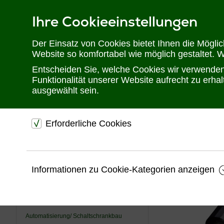
Ihre Cookieeinstellungen
Telefon: 02302 28 28 30
Der Einsatz von Cookies bietet Ihnen die Mögli
Website so komfortabel wie möglich gestaltet. 
Entscheiden Sie, welche Cookies wir verwenden 
Funktionalität unserer Website aufrecht zu erh
ausgewählt sein.
Erforderliche Cookies
Sie befinden sich hier:
Startseite
Produkte
Überspannungsschu
dienen dem technischen einwandfreien Betrieb unsere
Website.
USV
Informationen zu Cookie-Kategorien anzeigen
Sichern die Stabilität der Website
KVM
Speichern den Fortschritt Ihrer Bestellung
Videotechnik
Speichern Ihre Log-In Daten
Automatisierung/ Schaltschrankbau