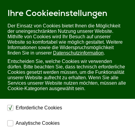
Ihre Cookieeinstellungen
Der Einsatz von Cookies bietet Ihnen die Möglichkeit
der uneingeschränkten Nutzung unserer Website.
Mithilfe von Cookies wird Ihr Besuch auf unserer
Sie befinden sich hier:
Startseite
Produkte
Restposten
Website so komfortabel wie möglich gestaltet. Weitere
4x2 1080p HDMI-Matrix: PM4X2 von aavara
Informationen sowie die Widerspruchsmöglichkeit
finden Sie in unserer
Datenschutzinformation
.
4x2 1080p HDMI-Matrix: PM4X2 von aavara
Entscheiden Sie, welche Cookies wir verwenden
dürfen. Bitte beachten Sie, dass technisch erforderliche
Cookies gesetzt werden müssen, um die Funktionalität
unserer Website aufrecht zu erhalten. Wenn Sie alle
Services unserer Website nutzen möchten, müssen alle
Cookie-Kategorien ausgewählt sein.
Erforderliche Cookies
dienen dem technischen einwandfreien Betrieb unserer
Analytische Cookies
Website.
ermöglichen eine Websiteanalyse, um das
Sichern die Stabilität der Website