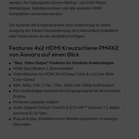
werden. Als Videoquelle können BluRay- und DVD Player,
Mediaplayer, Satellitenreceiver und alle anderen HDMI
kompatiblen verwendet werden.
Die Auswahl der Eingangsquelle kann unabhängig für jeden
Ausgang per Infrarot Fernbedienung (im Lieferumfang enthalten)
oder Tastendruck an der Gerätefront erfolgen.
Features 4x2 HDMI Kreuzschiene PM4X2
von Aavara auf einen Blick
"Max. Video Output"-Funktion für Heinkino-Anwendungen
HDMI Spezifikation 1.3b kompatibel
Unterstützung von HDMI 36-bit Deep Color & x.v.Color Wide
Color Gamut
480i, 480p, 576i, 576p, 720p, 1080i und 1080p Auflösungen
Frei unabhängige Auswahl des Eingangssignal für des einzelne
Display
Firmware Upgrade möglich
Audio Support Dolby® TrueHD & DTS-HD™ lossless 7.1 digital
surround & Lip Sync
Plug-and-play. Installiert und in Betrieb genommen in wenigen
Sekunden.