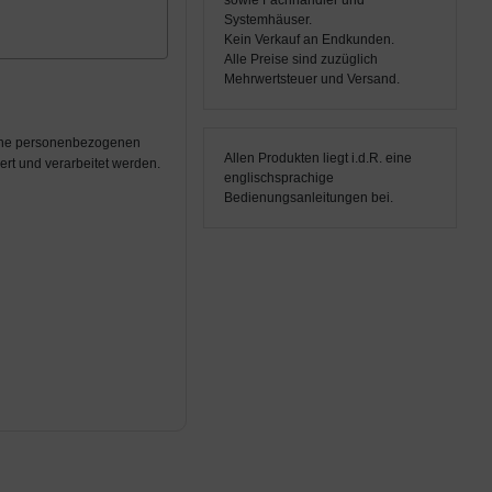
sowie Fachhändler und
Systemhäuser.
Kein Verkauf an Endkunden.
Alle Preise sind zuzüglich
Mehrwertsteuer und Versand.
eine personenbezogenen
Allen Produkten liegt i.d.R. eine
rt und verarbeitet werden.
englischsprachige
Bedienungsanleitungen bei.