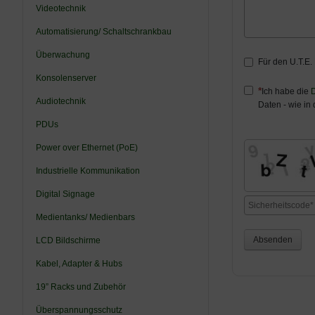
Videotechnik
Automatisierung/ Schaltschrankbau
Überwachung
Für den U.T.E.
Konsolenserver
Ich habe die
D
Audiotechnik
Daten - wie in
PDUs
Power over Ethernet (PoE)
Industrielle Kommunikation
Digital Signage
Medientanks/ Medienbars
Absenden
LCD Bildschirme
Kabel, Adapter & Hubs
19” Racks und Zubehör
Überspannungsschutz