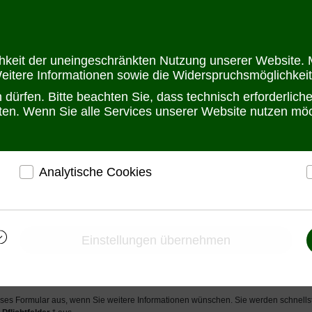
Öffnungszeit
chkeit der uneingeschränkten Nutzung unserer Website. M
Weitere Informationen sowie die Widerspruchsmöglichkeit
dürfen. Bitte beachten Sie, dass technisch erforderlic
alten. Wenn Sie alle Services unserer Website nutzen m
Analytische Cookies
r
ermöglichen eine Websiteanalyse, um das
h
Besucherverhalten kennenzulernen und die Website
i
nelle Keyboard-Video-Mouse (KVM) S
darauf abgestimmt zu gestalten
Einstellungen übernehmen
Ermöglichen eine Verbesserung des
Nutzererlebnisses
dlich Informationen anfordern
ieses Formular aus, wenn Sie weitere Informationen wünschen. Sie werden schnellst