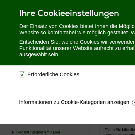
Ihre Cookieeinstellungen
Telefon: 02302 28 28 30
Der Einsatz von Cookies bietet Ihnen die Mögli
Website so komfortabel wie möglich gestaltet. 
Entscheiden Sie, welche Cookies wir verwenden 
Funktionalität unserer Website aufrecht zu erh
ausgewählt sein.
Erforderliche Cookies
Sie befinden sich hier:
Startseite
Produkte
KVM
dienen dem technischen einwandfreien Betrieb unsere
Website.
Professio
USV
Informationen zu Cookie-Kategorien anzeigen
Sichern die Stabilität der Website
KVM
Speichern den Fortschritt Ihrer Bestellung
Unverbin
Speichern Ihre Log-In Daten
KVM Extender
Füllen Sie bitte d
KVM mit integriertem Kabel