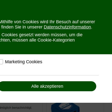
en
Versandkosten
Widerrufsrecht
Warenkorb
Newsletter
0
ithilfe von Cookies wird Ihr Besuch auf unserer
 finden Sie in unserer
Datenschutzinformation
.
he Cookies gesetzt werden müssen, um die
PRODUKTE
HERSTELLER
ANSPRECHPARTNER
öchten, müssen alle Cookie-Kategorien
Marketing Cookies
elfen, Ihnen auf und außerhalb von www.ute.de
ndividuelle Angebote und Services anbieten zu
ysteme
können
Alle akzeptieren
Liefern Anzeigen, die zu Ihren Interessen passen
Bereitstellung von individuellen und auf Sie
zugeschnittenen Angeboten, um Ihnen den
bestmöglichen Service anbieten zu können
möglich benachrichtigt.