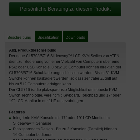
Persönliche Beratung zu diesem Produkt
Beschreibung
Spezifikation
Downloads
Allg. Produktbeschreibung
Der neue CL5708/5716 Slideaway™ LCD KVM Switch von ATEN
dient zur Bedienung von einer Vielzahl von Computern über eine
PS/2 oder USB Konsole. 8 bzw. 16 Computer können direkt an der
CL5708/5716 Schublade angeschlossen werden. Bis zu 31 KVM
Switche können kaskadiert werden, so dass zentraler Zugriff auf
bis zu 512 Computern erfolgen kann.
Der CL5716 ist die platzsparenste Möglichkeit um neueste KVM
Switch Technologie, vereint mit Keyboard, Touchpad und 17" oder
19" LCD Monitor in nur 1HE unterzubringen.
Features
Integrierte KVM Konsole mit 17" oder 19" LCD Monitor im
Slideaway™ Gehäuse
Platzsparendes Design - Bis zu 2 Konsolen (Parallel) können
16 Computer bedienen