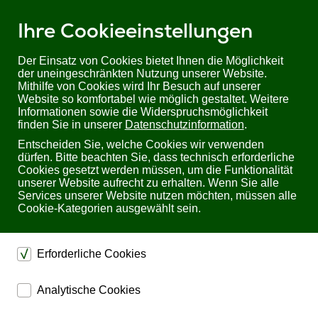
Ihre Cookieeinstellungen
Der Einsatz von Cookies bietet Ihnen die Möglichkeit
der uneingeschränkten Nutzung unserer Website.
Mithilfe von Cookies wird Ihr Besuch auf unserer
Sie befinden sich hier:
Startseite
Produkte
KVM
TFT Schubladen
Website so komfortabel wie möglich gestaltet. Weitere
TFT Schubladen | mit KVM Switch
Informationen sowie die Widerspruchsmöglichkeit
8-Port LCD KVM Switch CL5708 Slideaway von Aten
finden Sie in unserer
Datenschutzinformation
.
Entscheiden Sie, welche Cookies wir verwenden
8-Port LCD KVM Switch CL5708 Slideaway von
dürfen. Bitte beachten Sie, dass technisch erforderliche
Aten
Cookies gesetzt werden müssen, um die Funktionalität
unserer Website aufrecht zu erhalten. Wenn Sie alle
Services unserer Website nutzen möchten, müssen alle
Cookie-Kategorien ausgewählt sein.
Erforderliche Cookies
dienen dem technischen einwandfreien Betrieb unserer
Analytische Cookies
Website.
ermöglichen eine Websiteanalyse, um das
Sichern die Stabilität der Website