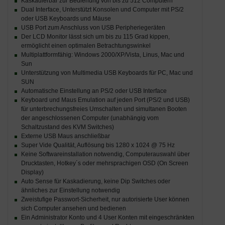
Kaskadierbar zur Bedienung von bis zu 512 Computern
Dual Interface, Unterstützt Konsolen und Computer mit PS/2
oder USB Keyboards und Mäuse
USB Port zum Anschluss von USB Peripheriegeräten
Der LCD Monitor lässt sich um bis zu 115 Grad kippen,
ermöglicht einen optimalen Betrachtungswinkel
Multiplattformfähig: Windows 2000/XP/Vista, Linus, Mac und
Sun
Unterstützung von Multimedia USB Keyboards für PC, Mac und
SUN
Automatische Einstellung an PS/2 oder USB Interface
Keyboard und Maus Emulation auf jeden Port (PS/2 und USB)
für unterbrechungsfreies Umschalten und simultanen Booten
der angeschlossenen Computer (unabhängig vom
Schaltzustand des KVM Switches)
Externe USB Maus anschließbar
Super Vide Qualität, Auflösung bis 1280 x 1024 @ 75 Hz
Keine Softwareinstallation notwendig, Computerauswahl über
Drucktasten, Hotkey´s oder mehrsprachigen OSD (On Screen
Display)
Auto Sense für Kaskadierung, keine Dip Switches oder
ähnliches zur Einstellung notwendig
Zweistufige Passwort-Sicherheit, nur autorisierte User können
sich Computer ansehen und bedienen
Ein Administrator Konto und 4 User Konten mit eingeschränkten