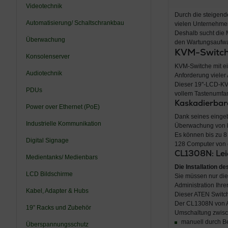
Videotechnik
Durch die steigend
Automatisierung/ Schaltschrankbau
vielen Unternehme
Deshalb sucht die 
Überwachung
den Wartungsaufwa
KVM-Switch
Konsolenserver
KVM-Switche mit e
Audiotechnik
Anforderung vieler 
Dieser 19''-LCD-KV
PDUs
vollem Tastenumfa
Kaskadierbar
Power over Ethernet (PoE)
Dank seines einge
Industrielle Kommunikation
Überwachung von bi
Es können bis zu 8
Digital Signage
128 Computer von 
CL1308N: Leic
Medientanks/ Medienbars
Die Installation d
LCD Bildschirme
Sie müssen nur di
Administration Ihr
Kabel, Adapter & Hubs
Dieser ATEN Switch
Der CL1308N von ATE
19” Racks und Zubehör
Umschaltung zwis
manuell durch Be
Überspannungsschutz