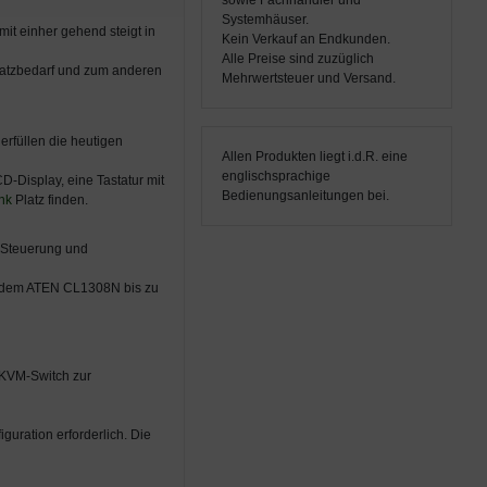
sowie Fachhändler und
Systemhäuser.
it einher gehend steigt in
Kein Verkauf an Endkunden.
Alle Preise sind zuzüglich
latzbedarf und zum anderen
Mehrwertsteuer und Versand.
rfüllen die heutigen
Allen Produkten liegt i.d.R. eine
englischsprachige
-Display, eine Tastatur mit
Bedienungsanleitungen bei.
nk
Platz finden.
 Steuerung und
it dem ATEN CL1308N bis zu
 KVM-Switch zur
guration erforderlich. Die