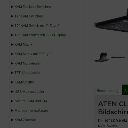
KVM Desktop-Switches
19'' KVM Switches
19'' KVM Switch mit IP-Zugriff
19'' KVM-Switch mit LCD-Display
KVM Matrix
KVM Matrix mit IP Zugriff
KVM Multiviewer
TFT Schubladen
KVM-Splitter
Beschreibung
Sp
USB Matrixschalter
Secure KVM und KM
ATEN CL1
Bildschi
Managementsoftware
KVM Zubehör
Die
19" LCD-KVM-
KVM-Switch.