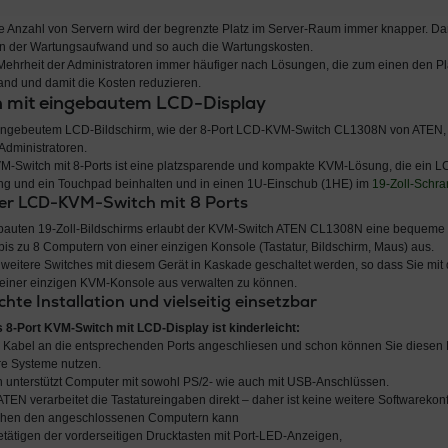
e Anzahl von Servern wird der begrenzte Platz im Server-Raum immer knapper. Dam
n der Wartungsaufwand und so auch die Wartungskosten.
Mehrheit der Administratoren immer häufiger nach Lösungen, die zum einen den P
nd und damit die Kosten reduzieren.
 mit eingebautem LCD-Display
ingebeutem LCD-Bildschirm, wie der 8-Port LCD-KVM-Switch CL1308N von ATEN, e
Administratoren.
M-Switch mit 8-Ports ist eine platzsparende und kompakte KVM-Lösung, die ein LCD
ng und ein Touchpad beinhalten und in einen 1U-Einschub (1HE) im
19-Zoll-Schra
er LCD-KVM-Switch mit 8 Ports
bauten 19-Zoll-Bildschirms erlaubt der KVM-Switch ATEN CL1308N eine bequeme
s zu 8 Computern von einer einzigen Konsole (Tastatur, Bildschirm, Maus) aus.
 weitere Switches mit diesem Gerät in Kaskade geschaltet werden, so dass Sie m
einer einzigen KVM-Konsole aus verwalten zu können.
hte Installation und vielseitig einsetzbar
es 8-Port KVM-Switch mit LCD-Display ist kinderleicht:
e Kabel an die entsprechenden Ports angeschliesen und schon können Sie diesen
ere Systeme nutzen.
 unterstützt Computer mit sowohl PS/2- wie auch mit USB-Anschlüssen.
N verarbeitet die Tastatureingaben direkt – daher ist keine weitere Softwarekonfi
chen den angeschlossenen Computern kann
tätigen der vorderseitigen Drucktasten mit Port-LED-Anzeigen,