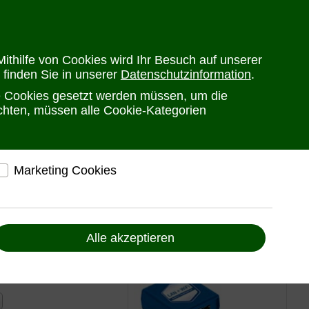
en
Versandkosten
Widerrufsrecht
Warenkorb
Newsletter
0
ithilfe von Cookies wird Ihr Besuch auf unserer
 finden Sie in unserer
Datenschutzinformation
.
he Cookies gesetzt werden müssen, um die
PRODUKTE
HERSTELLER
ANSPRECHPARTNER
öchten, müssen alle Cookie-Kategorien
Marketing Cookies
: CL1308N von ATEN
elfen, Ihnen auf und außerhalb von www.ute.de
ndividuelle Angebote und Services anbieten zu
 Switch:
können
Alle akzeptieren
Liefern Anzeigen, die zu Ihren Interessen passen
Bereitstellung von individuellen und auf Sie
zugeschnittenen Angeboten, um Ihnen den
bestmöglichen Service anbieten zu können