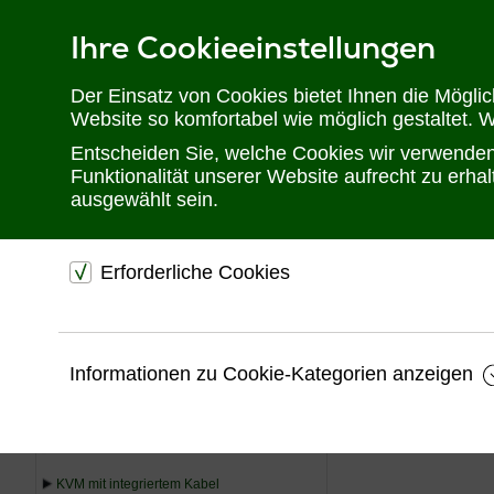
Ihre Cookieeinstellungen
Telefon: 02302 28 28 30
Der Einsatz von Cookies bietet Ihnen die Mögli
Website so komfortabel wie möglich gestaltet. 
Entscheiden Sie, welche Cookies wir verwenden 
Funktionalität unserer Website aufrecht zu erh
ausgewählt sein.
Erforderliche Cookies
Sie befinden sich hier:
Startseite
Produkte
KVM
TFT Schubla
dienen dem technischen einwandfreien Betrieb unsere
Website.
USV
Informationen zu Cookie-Kategorien anzeigen
Sichern die Stabilität der Website
KVM
Speichern den Fortschritt Ihrer Bestellung
Speichern Ihre Log-In Daten
KVM Extender
KVM mit integriertem Kabel