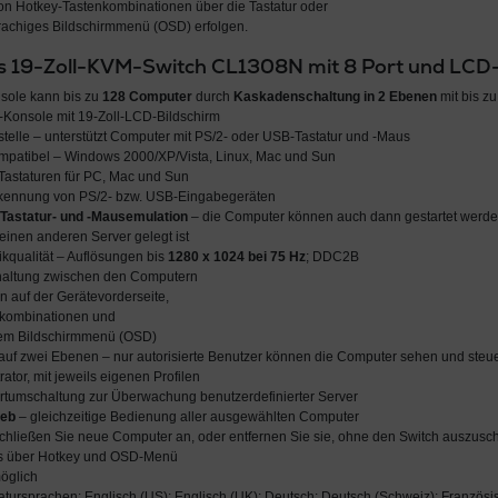
on Hotkey-Tastenkombinationen über die Tastatur oder
rachiges Bildschirmmenü (OSD) erfolgen.
s 19-Zoll-KVM-Switch CL1308N mit 8 Port und LCD
nsole kann bis zu
128 Computer
durch
Kaskadenschaltung in 2 Ebenen
mit bis z
Konsole mit 19-Zoll-LCD-Bildschirm
stelle – unterstützt Computer mit PS/2- oder USB-Tastatur und -Maus
ompatibel – Windows 2000/XP/Vista, Linux, Mac und Sun
Tastaturen für PC, Mac und Sun
kennung von PS/2- bzw. USB-Eingabegeräten
Tastatur- und -Mausemulation
– die Computer können auch dann gestartet werde
einen anderen Server gelegt ist
ikqualität – Auflösungen bis
1280 x 1024 bei 75 Hz
; DDC2B
ltung zwischen den Computern
n auf der Gerätevorderseite,
nkombinationen und
em Bildschirmmenü (OSD)
uf zwei Ebenen – nur autorisierte Benutzer können die Computer sehen und steuer
rator, mit jeweils eigenen Profilen
rtumschaltung zur Überwachung benutzerdefinierter Server
ieb
– gleichzeitige Bedienung aller ausgewählten Computer
chließen Sie neue Computer an, oder entfernen Sie sie, ohne den Switch auszusc
us über Hotkey und OSD-Menü
öglich
tatursprachen: Englisch (US); Englisch (UK); Deutsch; Deutsch (Schweiz); Französis