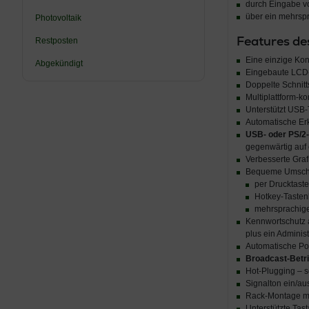
durch Eingabe v
über ein mehrsp
Photovoltaik
Features de
Restposten
Eine einzige Ko
Abgekündigt
Eingebaute LCD-
Doppelte Schnitt
Multiplattform-k
Unterstützt USB-
Automatische Er
USB- oder PS/2-
gegenwärtig auf 
Verbesserte Graf
Bequeme Umscha
per Drucktaste
Hotkey-Taste
mehrsprachig
Kennwortschutz a
plus ein Administ
Automatische Po
Broadcast-Betr
Hot-Plugging – s
Signalton ein/a
Rack-Montage m
Unterstützte Tas