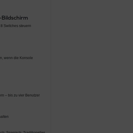
–Bildschirm
u 8 Switches steuern
n, wenn die Konsole
n – bis zu vier Benutzer
halten
ch; Spanisch; Traditionelles