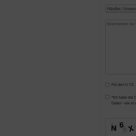
Händler / Anwen
Für den U.T.E.
Ich habe die
D
Daten - wie in