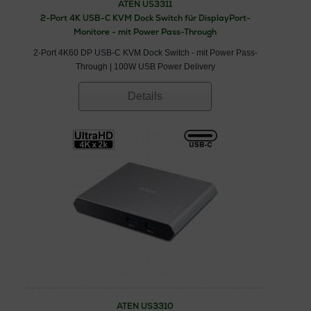
ATEN US3311
können.
2-Port 4K USB-C KVM Dock Switch für DisplayPort-
USB-C KVM-Umschalter – Arten und
Monitore - mit Power Pass-Through
Funktionumfang
2-Port 4K60 DP USB-C KVM Dock Switch - mit Power Pass-
Es gibt verschiedene Arten von USB-C KVM-Umschaltern,
Through | 100W USB Power Delivery
die unterschiedliche Anschlüsse und Funktionen bieten
können. Manche Modelle unterstützen auch die Übertragung
Details
von Audio oder USB-Geräten wie Druckern oder externen
Festplatten.
Unterstützung bei der Auswahl des richtigen USB-C
KVM-Switches
Bevor Sie sich für einen USB-C KVM-Umschalter
entscheiden, sollten Sie sicherstellen, dass dieser mit ihren
Computern und dem Monitor kompatibel ist. Außerdem ist es
ratsam, die Spezifikationen der einzelnen USB-C KVM-
Umschalter zu überprüfen, um sicherzustellen, dass dieser
die gewünschten Funktionen unterstützt.
Beratung und Vertrieb von USB-C KVM Umschaltern |
U.T.E ✆ 02302 282830
SIE BRAUCHEN UNTERSTÜTZUNG?
Das KVM-Vertriebs-
und Serviceteam der U.T.E. hilft Ihnen gerne weiter. Sie
erreichen den KVM Support der U.T.E. unter
02302 282830
ATEN US3310