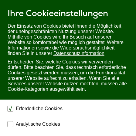
Ihre Cookieeinstellungen
Der Einsatz von Cookies bietet Ihnen die Möglichkeit
der uneingeschränkten Nutzung unserer Website.
Mithilfe von Cookies wird Ihr Besuch auf unserer
Sie befinden sich hier:
Startseite
Produkte
KVM
Website so komfortabel wie möglich gestaltet. Weitere
KVM Desktop-Switches
USB-C
Informationen sowie die Widerspruchsmöglichkeit
finden Sie in unserer
Datenschutzinformation
.
Professionelle USB-C KVM
Entscheiden Sie, welche Cookies wir verwenden
dürfen. Bitte beachten Sie, dass technisch erforderliche
Desktop-Switches
Cookies gesetzt werden müssen, um die Funktionalität
unserer Website aufrecht zu erhalten. Wenn Sie alle
Services unserer Website nutzen möchten, müssen alle
USB-C KVM Dock Switches
Cookie-Kategorien ausgewählt sein.
USB-C KVM-Umschalter (Keyboard, Video, Mouse)
ermöglichen es,
mehrere Computer mit USB-C-
Anschluss
– über eben diesen einen USB-C Port –
mit
Erforderliche Cookies
einer Tastatur, einer Maus und und einem Monitor zu
verbinden
. Durch die
KVM-Umschaltfunktion des USB-C
dienen dem technischen einwandfreien Betrieb unserer
KVM Switches
kann zwischen den angeschlossenen
Analytische Cookies
Website.
USB-C Computern hin- und herschalten werden
, um sie
auf einem einzigen Bildschirm – und über eine Tastatur
ermöglichen eine Websiteanalyse, um das
Sichern die Stabilität der Website