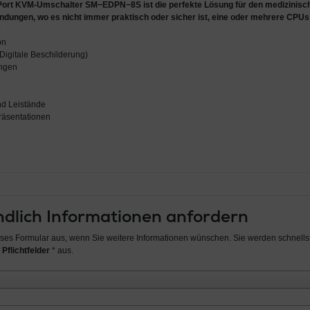
yPort KVM-Umschalter SM−EDPN−8S
ist die
perfekte Lösung für den medizinisch
ungen, wo es nicht immer praktisch oder sicher ist, eine oder mehrere CPUs 
:
on
(Digitale Beschilderung)
ungen
nd Leistände
räsentationen
dlich Informationen anfordern
ieses Formular aus, wenn Sie weitere Informationen wünschen. Sie werden schnellst
 Pflichtfelder
* aus.