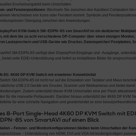
 visuelles Erscheinungsbild beim Umschalten.
on- und Fensterpositionen
: Wechseln Sie zwischen den Kanälen/ Computern hin 
 einem Verschieben von Icons oder Fenstern kommt. Symbole und Fensterposition
n reibungslosen Übergang zwischen den Anwendungen.
DisplayPort KVM-Switch SM−EDPN−8S von SmartAVI
ist ein dedizierter
Multipla
n
, mit dem bis zu acht verschiedene DP-Computer über einen einzigen Monitor,
von Lautsprechern und USB-Geräte wie Drucker, Datenspeicher/ Festplatten, S
artAVI SM-EDPN-8S verfügt über DisplayPort-Eingänge und -Ausgänge, unterstütz
etet volle EDID-Unterstützung und liefert so kristallklare Bilder für anspruchsvo
-8S: 4K60 DP KVM Switch mit erweiteter Konnektivität
itch SM-EDPN-8S ist nicht nur auf die Emulation von Tastatur und Maus beschrän
zusätzliche USB 2.0 Geräte wie Drucker, Scanner und Webkameras und bietet dami
nforderungen. Zudem unterstützt dieser KVM Umschalter eine per Flash aktualisierb
asten für die manuelle Portauswahl. Darüber hinaus unterstützt der 4K60 DP KV
efehle für eine schnelle Navigation und gewährleistet so eine benutzerfreundlich
es 8-Port Single-Head 4K60 DP KVM Switch mit ED
DPN−8S von SmartAVI auf einen Blick
ation – Fenster- und Monitorkonfigurationen bleiben beim Umschalten der Kan
eoanschlüsse – Unterstützung von HDMI, DVI und VGA mit kostengünstigen passiv