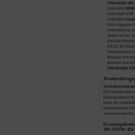
Unterstützt all
Unterstützt
4K60
Unterstützt USB-
Unterstützt
zusät
Flash-Upgrade-f
Unterstützung v
Tasten auf der V
Hot-Key-Befehle 
RS232 für Remot
Unabhängiges (a
Benutzer können
scannen und auf
Vollständige US
Anwendungsg
Zentralisierung d
Die Hauptfunktion
leistungsstarken KV
Dank der Unterstüt
herkömmlichen KVM
verwendet werden,
Einsatzgebiet
SM−EDPN−8S v