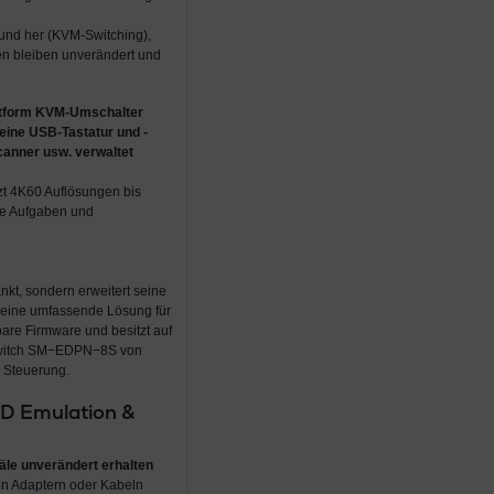
und her (KVM-Switching),
en bleiben unverändert und
ttform KVM-Umschalter
 eine USB-Tastatur und -
canner usw. verwaltet
t 4K60 Auflösungen bis
lle Aufgaben und
kt, sondern erweitert seine
t eine umfassende Lösung für
are Firmware und besitzt auf
M Switch SM−EDPN−8S von
e Steuerung.
ID Emulation &
äle unverändert erhalten
en Adaptern oder Kabeln