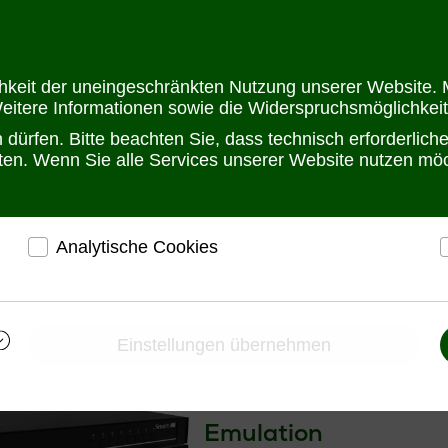
Öffnungszeit
chkeit der uneingeschränkten Nutzung unserer Website. M
Weitere Informationen sowie die Widerspruchsmöglichkeit
dürfen. Bitte beachten Sie, dass technisch erforderlic
alten. Wenn Sie alle Services unserer Website nutzen m
Analytische Cookies
-Switches
DisplayPort mit USB
SmartAVI SM-EDPN-8S | 8-Port Sing
r
ermöglichen eine Websiteanalyse, um das
h
Besucherverhalten kennenzulernen und die Website
i
SmartAVI SM-EDPN
darauf abgestimmt zu gestalten
Einstellungen übernehmen
8-Port Single-Head
Ermöglichen eine Verbesserung des
Nutzererlebnisses
Switch mit Audio un
Emulation