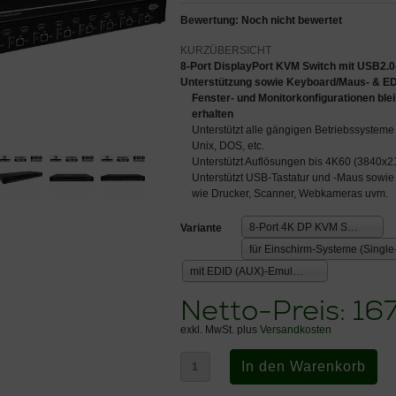
Bewertung: Noch nicht bewertet
8-Port DisplayPort KVM Switch mit USB2.0
Unterstützung sowie Keyboard/Maus- & ED
Fenster- und Monitorkonfigurationen bl
erhalten
Unterstützt alle gängigen Betriebssysteme
Unix, DOS, etc.
Unterstützt Auflösungen bis 4K60 (3840x
Unterstützt USB-Tastatur und -Maus sowie
wie Drucker, Scanner, Webkameras uvm.
8-Port 4K DP KVM Switch
Variante
mit EDID (AUX)-Emulation
Netto-Preis:
16
exkl. MwSt. plus
Versandkosten