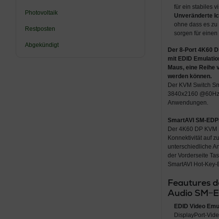
für ein stabiles
Photovoltaik
Unveränderte Ic
ohne dass es zu
Restposten
sorgen für eine
Abgekündigt
Der
8-Port 4K60 
mit EDID Emulatio
Maus, eine Reihe 
werden können.
Der KVM Switch Sm
3840x2160 @60Hz, bi
Anwendungen.
SmartAVI SM-EDPN
Der 4K60 DP KVM Sw
Konnektivität auf 
unterschiedliche A
der Vorderseite T
SmartAVI Hot-Key-B
Feautures d
Audio SM−E
EDID Video Emul
DisplayPort-Vid