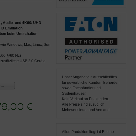
-, Audio- und 4K60/ UHD
ID Emulation
eiben beim Umschalten
 wie Windows, Mac, Linux, Sun,
2160 @60 Hz)
 zusätzliche USB 2.0 Geräte
Unser Angebot gilt ausschließlich
für gewerbliche Kunden, Behörden
für Einschirm-Systeme (Single-Head)
sowie Fachhändler und
Systemhäuser.
Kein Verkauf an Endkunden.
79,00 €
Alle Preise sind zuzüglich
Mehrwertsteuer und Versand.
Allen Produkten liegt i.d.R. eine