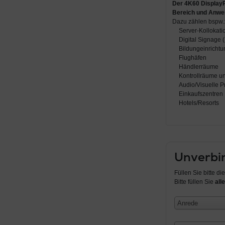
Der
4K60 Displa
Bereich
und Anwend
Dazu zählen bspw.
Server-Kollokati
Digital Signage 
Bildungeinricht
Flughäfen
Händlerräume
Kontrollräume u
Audio/Visuelle P
Einkaufszentren
Hotels/Resorts
Unverbin
Füllen Sie bitte d
Bitte füllen Sie
alle
Anrede