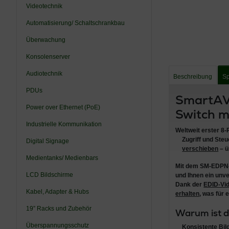
Videotechnik
Automatisierung/ Schaltschrankbau
Überwachung
Konsolenserver
Audiotechnik
Beschreibung
Sp
PDUs
SmartAV
Power over Ethernet (PoE)
Switch m
Industrielle Kommunikation
Weltweit erster 8
Zugriff und Ste
Digital Signage
verschieben
– ü
Medientanks/ Medienbars
Mit dem
SM-EDPN
LCD Bildschirme
und Ihnen ein unve
Dank der
EDID-Vi
Kabel, Adapter & Hubs
erhalten
, was für
19” Racks und Zubehör
Warum ist d
Überspannungsschutz
Konsistente Bi