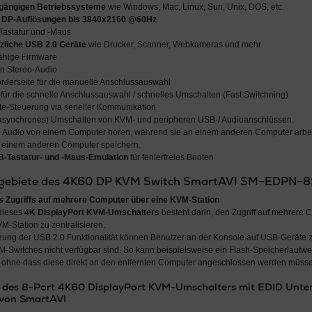
e gängigen Betriebssysteme
wie Windows, Mac, Linux, Sun, Unix, DOS, etc.
 DP-Auflösungen bis 3840x2160 @60Hz
Tastatur und -Maus
zliche USB 2.0 Geräte
wie Drucker, Scanner, Webkameras und mehr
ähige Firmware
on Stereo-Audio
orderseite für die manuelle Anschlussauswahl
für die schnelle Anschlussauswahl / schnelles Umschalten (Fast Switchning)
e-Steuerung via serieller Kommunikation
synchrones) Umschalten von KVM- und peripheren USB-/ Audioanschlüssen.
 Audio von einem Computer hören, während sie an einem anderen Computer arbei
 einem anderen Computer speichern.
B-Tastatur- und -Maus-Emulation
für fehlerfreies Booten
ebiete des 4K60 DP KVM Switch SmartAVI SM−EDPN−8
es Zugriffs auf mehrere Computer über eine KVM-Station
 dieses
4K DisplayPort KVM-Umschalters
besteht darin, den Zugriff auf mehrere 
M-Station zu zentralisieren.
zung der USB 2.0 Funktionalität können Benutzer an der Konsole auf USB-Geräte zu
-Switches nicht verfügbar sind. So kann beispielsweise ein Flash-Speicherlauf
 ohne dass diese direkt an den entfernten Computer angeschlossen werden müss
e des 8-Port 4K60 DisplayPort KVM-Umschalters mit EDID Unte
on SmartAVI