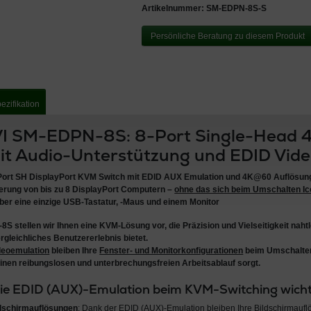
Artikelnummer:
SM-EDPN-8S-S
Persönliche Beratung zu diesem Produkt
ezifikation
I SM-EDPN-8S: 8-Port Single-Head
it Audio-Unterstützung und EDID Vid
-Port SH
DisplayPort KVM Switch mit EDID AUX Emulation und 4K@60 Auflösun
uerung von bis zu 8 DisplayPort Computern –
ohne das sich beim Umschalten Ic
ber eine einzige USB-Tastatur, -Maus und einem Monitor
-8S
stellen wir Ihnen eine KVM-Lösung vor, die Präzision und Vielseitigkeit naht
rgleichliches Benutzererlebnis bietet.
deoemulation
bleiben Ihre
Fenster- und Monitorkonfigurationen
beim Umschalte
 einen reibungslosen und unterbrechungsfreien Arbeitsablauf sorgt.
ie EDID (AUX)-Emulation beim KVM-Switching wich
ldschirmauflösungen
: Dank der EDID (AUX)-Emulation bleiben Ihre Bildschirmaufl