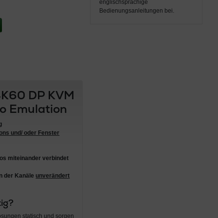
englischsprachige
Bedienungsanleitungen bei.
 4K60 DP KVM
eo Emulation
g
ons und/ oder Fenster
los miteinander verbindet
n der Kanäle
unverändert
tig?
ösungen statisch und sorgen