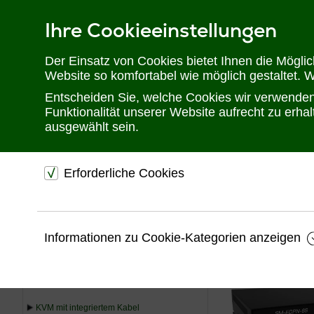
Ihre Cookieeinstellungen
Telefon: 02302 28 28 30
Der Einsatz von Cookies bietet Ihnen die Mögli
Website so komfortabel wie möglich gestaltet. 
Entscheiden Sie, welche Cookies wir verwenden 
Funktionalität unserer Website aufrecht zu erh
ausgewählt sein.
Erforderliche Cookies
Sie befinden sich hier:
Startseite
Produkte
KVM
KVM Desktop
dienen dem technischen einwandfreien Betrieb unsere
Website.
USV
Informationen zu Cookie-Kategorien anzeigen
Sichern die Stabilität der Website
KVM
Speichern den Fortschritt Ihrer Bestellung
Speichern Ihre Log-In Daten
KVM Extender
KVM mit integriertem Kabel