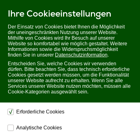
Ihre Cookieeinstellungen
Der Einsatz von Cookies bietet Ihnen die Möglichkeit
der uneingeschränkten Nutzung unserer Website.
Mithilfe von Cookies wird Ihr Besuch auf unserer
Sie befinden sich hier:
Startseite
Produkte
KVM
Website so komfortabel wie möglich gestaltet. Weitere
KVM Desktop-Switches
Informationen sowie die Widerspruchsmöglichkeit
ADDERView 4 PRO VGA TRIPLE | 4-Port Triple-Head VGA KVM Switch
finden Sie in unserer
Datenschutzinformation
.
Entscheiden Sie, welche Cookies wir verwenden
ADDERView 4 PRO VGA TRIPLE 4-Port Triple-
dürfen. Bitte beachten Sie, dass technisch erforderliche
Head VGA KVM Switch
Cookies gesetzt werden müssen, um die Funktionalität
unserer Website aufrecht zu erhalten. Wenn Sie alle
Services unserer Website nutzen möchten, müssen alle
Cookie-Kategorien ausgewählt sein.
Erforderliche Cookies
dienen dem technischen einwandfreien Betrieb unserer
Analytische Cookies
Website.
ermöglichen eine Websiteanalyse, um das
Sichern die Stabilität der Website