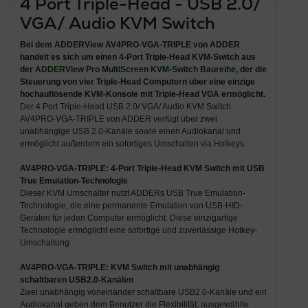
4 Port Triple-Head - USB 2.0/
VGA/ Audio KVM Switch
Bei dem
ADDERView AV4PRO-VGA-TRIPLE von ADDER
handelt es sich um einen
4-Port Triple-Head KVM-Switch aus
der
ADDERView Pro MultiScreen KVM-Switch Baureihe
, der die
Steuerung von vier Triple-Head Computern über eine einzige
hochauflösende
KVM-Konsole mit Triple-Head VGA
ermöglicht.
Der 4 Port Triple-Head USB 2.0/ VGA/ Audio KVM Switch
AV4PRO-VGA-TRIPLE von ADDER verfügt über zwei
unabhängige USB 2.0-Kanäle sowie einen Audiokanal und
ermöglicht außerdem ein sofortiges Umschalten via Hotkeys.
AV4PRO-VGA-TRIPLE: 4-Port Triple-Head KVM Switch mit USB
True Emulation-Technologie
Dieser KVM Umschalter nutzt ADDERs USB True Emulation-
Technologie, die eine permanente Emulation von USB-HID-
Geräten für jeden Computer ermöglicht. Diese einzigartige
Technologie ermöglicht eine sofortige und zuverlässige Hotkey-
Umschaltung.
AV4PRO-VGA-TRIPLE: KVM Switch mit unabhängig
schaltbaren USB2.0-Kanälen
Zwei unabhängig voneinander schaltbare USB2.0-Kanäle und ein
Audiokanal geben dem Benutzer die Flexibilität, ausgewählte