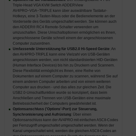
Triple-Head VGA KVM Switch ADDERView
AV4PRO−VGA−TRIPLE kann über auswählbare Tastatur-
Hotkeys, eine 3-Tasten-Maus oder die Bedienelemente an der
Vorderseite des Geräts umgeschaltet werden. Sie können auch
den ADDER® RC4 Remote-Schalter verwenden um
umzuschalten. Diese Umschaltoptionen ermöglichen es Ihnen,
angeschlossene Geräte schnell einem der angeschlossenen
Computer zuzuordnen.
Umfassende Unterstützung für USB2.0 Hi-Speed Geräte
: An
den AV4PRO-TRIPLE kann eine Vielzahl von USB-Geräten
angeschlossen werden, von nicht standardisierten HID-Geräten
(Human Interface Devices) bis hin zu Druckern und Scannern.
Diese Flexibilität ermöglicht es Ihnen, eine Reihe von
Dokumenten auf einem Computer zu scannen, während Sie auf
einem anderen Computer arbeiten und von einem weiteren
Computer aus drucken - und das alles zur gleichen Zeit. Die
USB2.0-Umschaltfunktion wurde so konzipiert, dass beim
Anschließen und Trennen von USB-Geräten eine maximale
Betriebssicherheit der Computers gewährleistet ist.
Optionsanschluss ('Options’-Port) zur Steuerung,
Synchronisierung und Aufrüstung
: Über einen
Optionsanschluss kann der AV4PRO mit einfachen ASCII-Codes
per Fernzugriff umgeschaltet umgeschaltet werden. Wenn der
Kanal umgeschaltet wird, werden die gleichen ASCII-Codes an