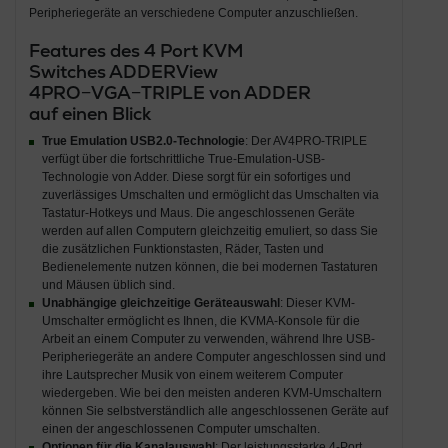
Peripheriegeräte an verschiedene Computer anzuschließen.
Features des 4 Port KVM
Switches ADDERView
4PRO−VGA−TRIPLE von ADDER
auf einen Blick
True Emulation USB2.0-Technologie
: Der AV4PRO-TRIPLE
verfügt über die fortschrittliche True-Emulation-USB-
Technologie von Adder. Diese sorgt für ein sofortiges und
zuverlässiges Umschalten und ermöglicht das Umschalten via
Tastatur-Hotkeys und Maus. Die angeschlossenen Geräte
werden auf allen Computern gleichzeitig emuliert, so dass Sie
die zusätzlichen Funktionstasten, Räder, Tasten und
Bedienelemente nutzen können, die bei modernen Tastaturen
und Mäusen üblich sind.
Unabhängige gleichzeitige Geräteauswahl
: Dieser KVM-
Umschalter ermöglicht es Ihnen, die KVMA-Konsole für die
Arbeit an einem Computer zu verwenden, während Ihre USB-
Peripheriegeräte an andere Computer angeschlossen sind und
ihre Lautsprecher Musik von einem weiterem Computer
wiedergeben. Wie bei den meisten anderen KVM-Umschaltern
können Sie selbstverständlich alle angeschlossenen Geräte auf
einen der angeschlossenen Computer umschalten.
Optionen für die Kanalauswahl
: Der leistungsstarke 4-Port