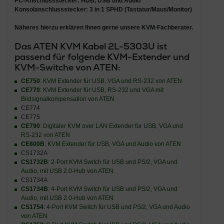
PC-Anschlussstecker: HDB, USB und Audio
Konsolanschlussstecker: 3 in 1 SPHD (Tastatur/Maus/Monitor)
Näheres hierzu erklären Ihnen gerne unsere KVM-Fachberater.
Das
ATEN KVM Kabel 2L-5303U ist
passend für folgende KVM-Extender und
KVM-Switche von ATEN:
CE750
: KVM Extender für USB, VGA und RS-232 von ATEN
CE770
: KVM Extender für USB, RS-232 und VGA mit
Bildsignalkompensation von ATEN
CE774
CE775
CE790
: Digitaler KVM over LAN Extender für USB, VGA und
RS-232 von ATEN
CE800B
: KVM Extender für USB, VGA und Audio von ATEN
CS1732A
CS1732B
: 2-Port KVM Switch für USB und PS/2, VGA und
Audio, mit USB 2.0-Hub von ATEN
CS1734A
CS1734B
: 4-Port KVM Switch für USB und PS/2, VGA und
Audio, mit USB 2.0-Hub von ATEN
CS1754
: 4-Port KVM Switch für USB und PS/2, VGA und Audio
von ATEN