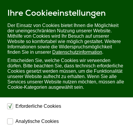
Ihre Cookieeinstellungen
Der Einsatz von Cookies bietet Ihnen die Möglichkeit
der uneingeschränkten Nutzung unserer Website.
Mithilfe von Cookies wird Ihr Besuch auf unserer
Sie befinden sich hier:
Startseite
Produkte
KVM
KVM Zubehör
Website so komfortabel wie möglich gestaltet. Weitere
KVM Kabel
ATEN KVM Kabel
ATEN 2L-53...U
Informationen sowie die Widerspruchsmöglichkeit
ATEN 2L-5303U | 3 m USB KVM Kabel mit Audio
finden Sie in unserer
Datenschutzinformation
.
Entscheiden Sie, welche Cookies wir verwenden
ATEN 2L-5303U 3 m USB KVM Kabel mit Audio
dürfen. Bitte beachten Sie, dass technisch erforderliche
Cookies gesetzt werden müssen, um die Funktionalität
unserer Website aufrecht zu erhalten. Wenn Sie alle
Services unserer Website nutzen möchten, müssen alle
Cookie-Kategorien ausgewählt sein.
Erforderliche Cookies
dienen dem technischen einwandfreien Betrieb unserer
Analytische Cookies
Website.
ermöglichen eine Websiteanalyse, um das
Sichern die Stabilität der Website