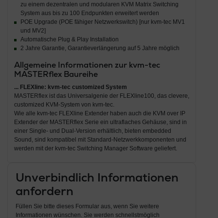
zu einem dezentralen und modularen KVM Matrix Switching
System aus bis zu 100 Endpunkten erweitert werden
POE Upgrade (POE fähiger Netzwerkswitch) [nur kvm-tec MV1
und MV2]
Automatische Plug & Play Installation
2 Jahre Garantie, Garantieverlängerung auf 5 Jahre möglich
Allgemeine Informationen zur kvm-tec
MASTERflex Baureihe
... FLEXline: kvm-tec customized System
MASTERflex ist das Universalgenie der FLEXline100, das clevere,
customized KVM-System von kvm-tec.
Wie alle kvm-tec FLEXline Extender haben auch die KVM over IP
Extender der MASTERflex Serie ein ultraflaches Gehäuse, sind in
einer Single- und Dual-Version erhältlich, bieten embedded
Sound, sind kompatibel mit Standard-Netzwerkkomponenten und
werden mit der kvm-tec Switching Manager Software geliefert.
Unverbindlich Informationen
anfordern
Füllen Sie bitte dieses Formular aus, wenn Sie weitere
Informationen wünschen. Sie werden schnellstmöglich