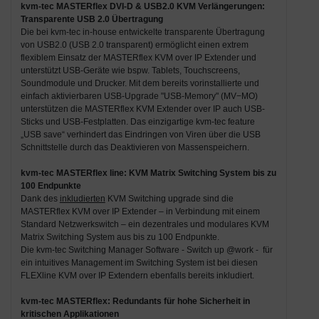
kvm-tec MASTERflex DVI-D & USB2.0 KVM Verlängerungen:
Transparente USB 2.0 Übertragung
Die bei kvm-tec in-house entwickelte transparente Übertragung
von USB2.0 (USB 2.0 transparent) ermöglicht einen extrem
flexiblem Einsatz der MASTERflex KVM over IP Extender und
unterstützt USB-Geräte wie bspw. Tablets, Touchscreens,
Soundmodule und Drucker. Mit dem bereits vorinstallierte und
einfach aktivierbaren USB-Upgrade "USB-Memory" (MV−MO)
unterstützen die MASTERflex KVM Extender over IP auch USB-
Sticks und USB-Festplatten. Das einzigartige kvm-tec feature
„USB save“ verhindert das Eindringen von Viren über die USB
Schnittstelle durch das Deaktivieren von Massenspeichern.
kvm-tec MASTERflex line: KVM Matrix Switching System bis zu
100 Endpunkte
Dank des
inkludierten
KVM Switching upgrade sind die
MASTERflex KVM over IP Extender – in Verbindung mit einem
Standard Netzwerkswitch – ein dezentrales und modulares KVM
Matrix Switching System aus bis zu 100 Endpunkte.
Die kvm-tec Switching Manager Software - Switch up @work - für
ein intuitives Management im Switching System ist bei diesen
FLEXline KVM over IP Extendern ebenfalls bereits inkludiert.
kvm-tec MASTERflex: Redundants für hohe Sicherheit in
kritischen Applikationen