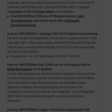
Dank der zwei KVM-LINK Anschlüsse ist es mit den KVM over IP
Extender MASTERflex MV1 und MASTERflex MV1-F möglich
redundante KVM-Verlängerungen
zu installieren.
Alle MASTERflex KVM over IP Module besitzen
zwei
Stromeingänge
und bieten somit eine
reduntante
Stromversorgung
kvm-tec MASTERflex: Analoge VGA/ DVI-I Signal Unterstützung
Mit dem bereits vorinstallierten und einfach zu aktivierenden "VGA
Upgrade" (MV−VGA) unterstützen die MASTERflex KVM Extender
over IP auch analoge Videosignale (VGA/ DVI-I) mit Auflösungen
bis 1920x1200 @60Hz.
Analog VGA - als DVI übertragen (VGA in - DVI out)
kvm-tec MASTERflex line: KVM over IP mit analog Audio in
beide Richtungen
in CD Qualität
Für die Übertragung von bidirektionalem analogen Sound (Audio
in beide Richtungen) sind die einzelnen Geräte der MASTERflex
Serie mit jeweils zwei Klinkenbuchsen ausgestattet. Diese
optionale analoge Soundübertragung ist nicht nur in der
Hardware, sondern auch bereits als mögliches "Sound Upgrade"
(MV−SO) in der Firmware integriert und lässt sich einfach
aktivieren.
kvm-tec MASTERflex Copper: Stromversorgung über PoE