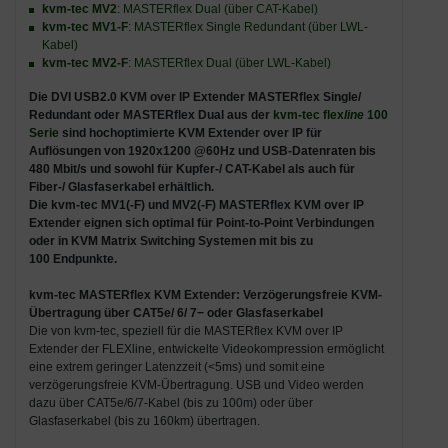
kvm-tec MV2
: MASTERflex Dual (über CAT-Kabel)
kvm-tec MV1-F
: MASTERflex Single Redundant (über LWL-
Kabel)
kvm-tec MV2-F
: MASTERflex Dual (über LWL-Kabel)
Die
DVI USB2.0 KVM over IP Extender MASTERflex Single/
Redundant oder MASTERflex Dual
aus der
kvm-tec flex
line
100
Serie
sind
hochoptimierte KVM Extender over IP für
Auflösungen von 1920x1200 @60Hz und USB-Datenraten bis
480 Mbit/s
und
sowohl für Kupfer-/ CAT-Kabel als auch
für
Fiber-/ Glasfaserkabel erhältlich.
Die
kvm-tec MV1(-F) und MV2(-F) MASTERflex KVM over IP
Extender
eignen sich optimal für
Point-to-Point Verbindungen
oder in
KVM Matrix Switching Systemen mit bis zu
100 Endpunkte
.
kvm-tec MASTERflex KVM Extender: Verzögerungsfreie KVM-
Übertragung über CAT5e/ 6/ 7− oder Glasfaserkabel
Die von kvm-tec, speziell für die MASTERflex KVM over IP
Extender der FLEXline, entwickelte Videokompression ermöglicht
eine extrem geringer Latenzzeit (<5ms) und somit eine
verzögerungsfreie KVM-Übertragung. USB und Video werden
dazu über CAT5e/6/7-Kabel (bis zu 100m) oder über
Glasfaserkabel (bis zu 160km) übertragen.