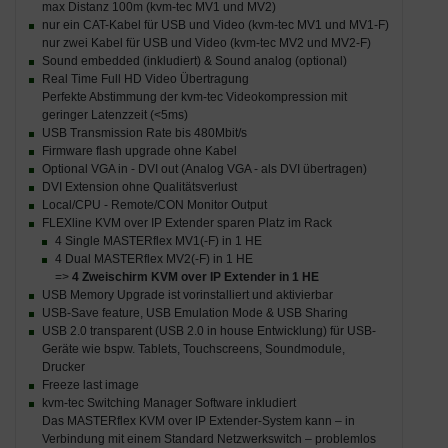
max Distanz 100m (kvm-tec MV1 und MV2)
nur ein CAT-Kabel für USB und Video (kvm-tec MV1 und MV1-F)
nur zwei Kabel für USB und Video (kvm-tec MV2 und MV2-F)
Sound embedded (inkludiert) & Sound analog (optional)
Real Time Full HD Video Übertragung
Perfekte Abstimmung der kvm-tec Videokompression mit
geringer Latenzzeit (<5ms)
USB Transmission Rate bis 480Mbit/s
Firmware flash upgrade ohne Kabel
Optional VGA in - DVI out (Analog VGA - als DVI übertragen)
DVI Extension ohne Qualitätsverlust
Local/CPU - Remote/CON Monitor Output
FLEXline KVM over IP Extender sparen Platz im Rack
4 Single MASTERflex MV1(-F) in 1 HE
4 Dual MASTERflex MV2(-F) in 1 HE
=>
4 Zweischirm KVM over IP Extender in 1 HE
USB Memory Upgrade ist vorinstalliert und aktivierbar
USB-Save feature, USB Emulation Mode & USB Sharing
USB 2.0 transparent (USB 2.0 in house Entwicklung) für USB-
Geräte wie bspw. Tablets, Touchscreens, Soundmodule,
Drucker
Freeze last image
kvm-tec Switching Manager Software inkludiert
Das MASTERflex KVM over IP Extender-System kann – in
Verbindung mit einem Standard Netzwerkswitch – problemlos