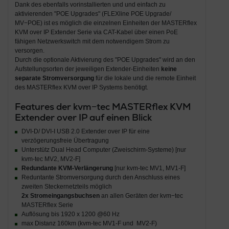
Dank des ebenfalls vorinstallierten und und einfach zu
aktivierenden "POE Upgrades" (FLEXline POE Upgrade/
MV−POE) ist es möglich die einzelnen Einheiten der MASTERflex
KVM over IP Extender Serie via CAT-Kabel über einen PoE
fähigen Netzwerkswitch mit dem notwendigem Strom zu
versorgen.
Durch die optionale Aktivierung des "POE Upgrades" wird an den
Aufstellungsorten der jeweiligen Extender-Einheiten
keine
separate Stromversorgung
für die lokale und die remote Einheit
des MASTERflex KVM over IP Systems benötigt.
Features der kvm−tec MASTERflex KVM
Extender over IP auf einen Blick
DVI-D/ DVI-I USB 2.0 Extender over IP für eine
verzögerungsfreie Übertragung
Unterstütz Dual Head Computer (Zweischirm-Systeme) [nur
kvm-tec MV2, MV2-F]
Redundante KVM-Verlängerung
[nur kvm-tec MV1, MV1-F]
Reduntante Stromversorgung durch den Anschluss eines
zweiten Steckernetzteils möglich
2x Stromeingangsbuchsen
an allen Geräten der kvm−tec
MASTERflex Serie
Auflösung bis 1920 x 1200 @60 Hz
max Distanz 160km (kvm-tec MV1-F und MV2-F)