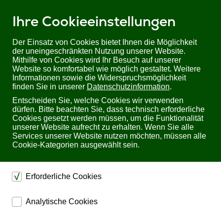
Ihre Cookieeinstellungen
Der Einsatz von Cookies bietet Ihnen die Möglichkeit
der uneingeschränkten Nutzung unserer Website.
Mithilfe von Cookies wird Ihr Besuch auf unserer
Sie befinden sich hier:
Startseite
Produkte
KVM
Website so komfortabel wie möglich gestaltet. Weitere
kvm-tec MASTERflex Serie | DVI/ USB2.0 Extender over IP
Informationen sowie die Widerspruchsmöglichkeit
finden Sie in unserer
Datenschutzinformation
.
kvm-tec MASTERflex Serie DVI/ USB2.0 Extender
Entscheiden Sie, welche Cookies wir verwenden
over IP
dürfen. Bitte beachten Sie, dass technisch erforderliche
Cookies gesetzt werden müssen, um die Funktionalität
unserer Website aufrecht zu erhalten. Wenn Sie alle
Services unserer Website nutzen möchten, müssen alle
Cookie-Kategorien ausgewählt sein.
Erforderliche Cookies
dienen dem technischen einwandfreien Betrieb unserer
Analytische Cookies
Website.
ermöglichen eine Websiteanalyse, um das
Sichern die Stabilität der Website