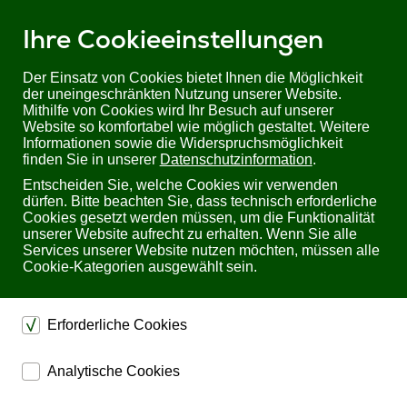
Ihre Cookieeinstellungen
Der Einsatz von Cookies bietet Ihnen die Möglichkeit
der uneingeschränkten Nutzung unserer Website.
Mithilfe von Cookies wird Ihr Besuch auf unserer
Sie befinden sich hier:
Startseite
Produkte
KVM
KVM Extender
Website so komfortabel wie möglich gestaltet. Weitere
Digitale KVM Extender
Informationen sowie die Widerspruchsmöglichkeit
4K60 HDMI USB HDBaseT KVM Extender Set: HD22KVM-100X
finden Sie in unserer
Datenschutzinformation
.
Entscheiden Sie, welche Cookies wir verwenden
4K60 HDMI USB HDBaseT KVM Extender Set:
dürfen. Bitte beachten Sie, dass technisch erforderliche
HD22KVM-100X
Cookies gesetzt werden müssen, um die Funktionalität
unserer Website aufrecht zu erhalten. Wenn Sie alle
Services unserer Website nutzen möchten, müssen alle
Cookie-Kategorien ausgewählt sein.
Erforderliche Cookies
dienen dem technischen einwandfreien Betrieb unserer
Analytische Cookies
Website.
ermöglichen eine Websiteanalyse, um das
Sichern die Stabilität der Website