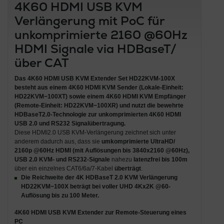
4K60 HDMI USB KVM
Verlängerung mit PoC für
unkomprimierte 2160 @60Hz
HDMI Signale via HDBaseT/
über CAT
Das 4K60
HDMI USB KVM Extender Set HD22KVM-100X
besteht aus einem
4K60 HDMI KVM Sender (Lokale-Einheit:
HD22KVM−100XT)
sowie einem
4K60 HDMI KVM Empfänger
(Remote-Einheit: HD22KVM−100XR) und nutzt die bewehrte
HDBaseT2.0-Technologie
zur unkomprimierten 4K60 HDMI
USB 2.0 und RS232 Signalübertragung.
Diese HDMI2.0 USB KVM-Verlängerung zeichnet sich unter
anderem dadurch aus, dass sie
umkomprimierte UltraHD/
2160p @60Hz HDMI (mit Auflösungen bis 3840x2160 @60Hz),
USB 2.0 KVM- und RS232-Signale
nahezu
latenzfrei bis 100m
über ein einzelnes CAT6/6a/7-Kabel
überträgt
.
Die Reichweite der
4K HDBaseT 2.0 KVM Verlängerung
HD22KVM−100X
beträgt bei voller
UHD 4Kx2K @60-
Auflösung bis zu 100 Meter
.
4K60 HDMI USB KVM Extender zur Remote-Steuerung eines
PC