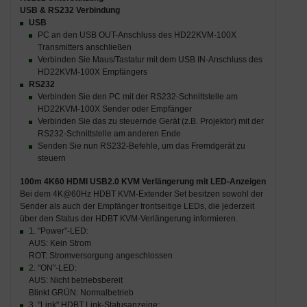
USB & RS232 Verbindung
USB
PC an den USB OUT-Anschluss des HD22KVM-100X
Transmitters anschließen
Verbinden Sie Maus/Tastatur mit dem USB IN-Anschluss des
HD22KVM-100X Empfängers
RS232
Verbinden Sie den PC mit der RS232-Schnittstelle am
HD22KVM-100X Sender oder Empfänger
Verbinden Sie das zu steuernde Gerät (z.B. Projektor) mit der
RS232-Schnittstelle am anderen Ende
Senden Sie nun RS232-Befehle, um das Fremdgerät zu
steuern
100m 4K60 HDMI USB2.0 KVM Verlängerung mit LED-Anzeigen
Bei dem 4K@60Hz HDBT KVM-Extender Set besitzen sowohl der
Sender als auch der Empfänger frontseitige LEDs, die jederzeit
über den Status der HDBT KVM-Verlängerung informieren.
1. "Power"-LED:
AUS: Kein Strom
ROT: Stromversorgung angeschlossen
2. "ON"-LED:
AUS: Nicht betriebsbereit
Blinkt GRÜN: Normalbetrieb
3. "Link" HDBT Link-Statusanzeige: