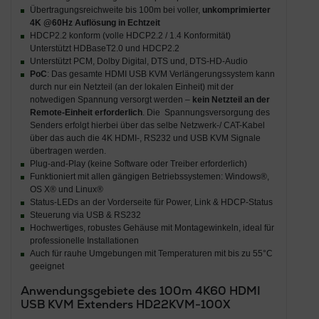
Übertragungsreichweite bis 100m bei voller,
unkomprimierter
4K @60Hz Auflösung in Echtzeit
HDCP2.2 konform (volle HDCP2.2 / 1.4 Konformität)
Unterstützt HDBaseT2.0 und HDCP2.2
Unterstützt PCM, Dolby Digital, DTS und, DTS-HD-Audio
PoC
: Das gesamte HDMI USB KVM Verlängerungssystem kann
durch nur ein Netzteil (an der lokalen Einheit) mit der
notwedigen Spannung versorgt werden –
kein Netzteil an der
Remote-Einheit erforderlich
. Die Spannungsversorgung des
Senders erfolgt hierbei über das selbe Netzwerk-/ CAT-Kabel
über das auch die 4K HDMI-, RS232 und USB KVM Signale
übertragen werden.
Plug-and-Play (keine Software oder Treiber erforderlich)
Funktioniert mit allen gängigen Betriebssystemen: Windows®,
OS X® und Linux®
Status-LEDs an der Vorderseite für Power, Link & HDCP-Status
Steuerung via USB & RS232
Hochwertiges, robustes Gehäuse mit Montagewinkeln, ideal für
professionelle Installationen
Auch für rauhe Umgebungen mit Temperaturen mit bis zu 55°C
geeignet
Anwendungsgebiete des 100m 4K60
HDMI
USB KVM Extenders HD22KVM-100X