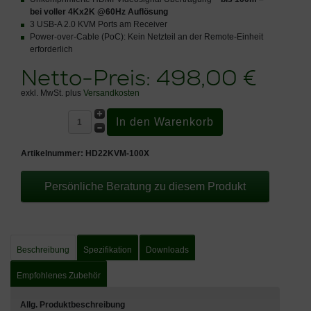
bei voller 4Kx2K @60Hz Auflösung
3 USB-A 2.0 KVM Ports am Receiver
Power-over-Cable (PoC): Kein Netzteil an der Remote-Einheit
erforderlich
Netto-Preis:
498,00 €
exkl. MwSt. plus
Versandkosten
Artikelnummer:
HD22KVM-100X
Persönliche Beratung zu diesem Produkt
Beschreibung
Spezifikation
Downloads
Empfohlenes Zubehör
Allg. Produktbeschreibung