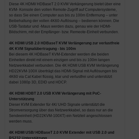
Diese 4K HDMI/ HDBaseT 2.0 KVM Verkängerung bietet über eine
KVM- Konsole den vollen Remote-Zugriff auf Computersysteme,
so dass Sie einen Computer aus bis zu 100m Entfernung – unter
Beibehaltung der vollen 4K60-Auflösung – bedienen können. Die
USB-Tastatur und -Maus werden dazu, genau wie der HDMI-
Bildschirm, mit der Empfänger- bzw. Remeote-Einheit verbunden.
4K HDMI USB 2.0 HDBaseT KVM Verlängerung zur verlustfreie
4K KVM Signalübertragung - bis 100m
Bei diesem 4K HDBaseT KVM-Extender werden die beiden
Einheiten direkt mit einem einzigen und bis zu 100m langen
Netzwerkkabel verbunden. Die 4K HDMI USB KVM Verlängerung
HD22KVM-100X überträgt das HDMI-Signal mit Auflösungen bis
4K60 via Cat Kabel flüssig, klar und verlustfrei und unterstützt
dabei 1080p 3D, EDID und HDCP.
4K HDMI HDBT 2.0 USB KVM Verlängerung mit PoC-
Unterstützung
Dieser KVM Extender für 4K/ UHD Signale unterstützt die
Stromversorgung über das Netzwerkkabel, so dass nur an die
Sendeeinheit (HD22KVM-100XT) ein Netzteil angeschlossen
werden muss.
4K HDMI USB/ HDBaseT 2.0 KVM Extender mit USB 2.0 und
RS232 Unterstützung