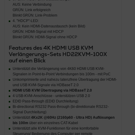
AUS: Keine Verbindung
GRÜN: Link erfolgreich
Blinkt GRÜN: Link-Problem
4. "HDCP"-LED:
AUS: Kein HDMI-Datenaustausch (kein Bild)
GRÜN: HDMI-Signal mit HDCP
Blinkt GRÜN: HDMI-Signal ohne HDCP
Features des 4K
HDMI USB KVM
Verlängerungs-Sets HD22KVM-100X
auf einen Blick
Unterstützt die Verlängerung von 4K60 HDMI USB KVM-
Signalen in Point-to-Point Verbindungen bis 100m - mit PoC
Unkomprimierte und nahezu latenzfreie Übertragung der HDMI-
und USB KVM-Signale via HDBaseT 2.0
HDMI USB KVM Übertragung via HDBaseT 2.0
4 USB-KVM-Anschlüsse - unterstützen USB 2.0
EDID Pass-through (EDID Durchleitung)
Bi-directional RS232 Pass-through (bi-direktionale RS232-
Signal Durchleitung)
Unterstützt
4Kx2K @60Hz (2160p60 - Ultra HD) Auflösungen
bis 100m
über ein einzelnes CAT-Kabel
Unterstützt alle KVM-Funktionen für eine komfortable
Steuerung/ Bedienung des Computer per remote